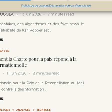
roire ? Les limites de la vérification à
umérique
Politique de cookies
Déclaration de confidentialité
 TOGOLA
13 juin 2026
7 minutes read
eepfakes, des algorithmes et des fake news, le
lsifiabilité de Karl Popper est …
ALYSES
ent la Charte pour la paix répond à la
ormationnelle
11 juin 2026
8 minutes read
ionale pour la Paix et la Réconciliation du Mali
te contre la désinformation …
ULTURE
ANALYSES
JEUNESSE