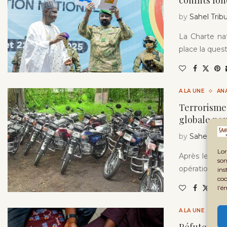
conflits fon
by
Sahel Trib
La Charte nat
place la ques
A LA UNE
AN
Terrorisme 
globale pou
by
Sahel Trib
Lor
Après les att
son
opération d’
ins
coo
l’é
A LA UNE
LE