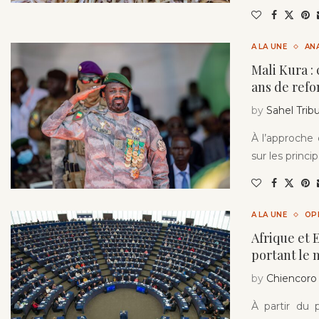
A LA UNE
AN
Mali Kura :
ans de refo
by
Sahel Trib
À l’approche 
sur les princ
A LA UNE
OP
Afrique et 
portant le
by
Chiencoro
À partir du 