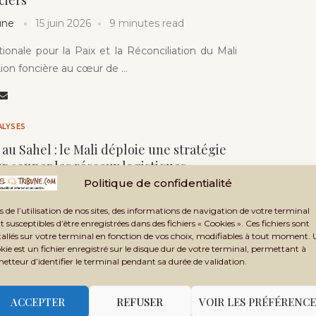
ciers
une
15 juin 2026
9 minutes read
ionale pour la Paix et la Réconciliation du Mali
tion foncière au cœur de …
ALYSES
au Sahel : le Mali déploie une stratégie
r couper les réseaux logistiques
Politique de confidentialité
une
15 juin 2026
6 minutes read
s de l’utilisation de nos sites, des informations de navigation de votre terminal
aques du 25 avril 2026, le Mali lance une vaste
t susceptibles d’être enregistrées dans des fichiers « Cookies ». Ces fichiers sont
immatriculation des motos. Une mesure …
tallés sur votre terminal en fonction de vos choix, modifiables à tout moment.
kie est un fichier enregistré sur le disque dur de votre terminal, permettant à
metteur d’identifier le terminal pendant sa durée de validation.
S DÉMYSTIFICATEURS DU SAHEL
PODCAST
ACCEPTER
REFUSER
VOIR LES PRÉFÉRENCE