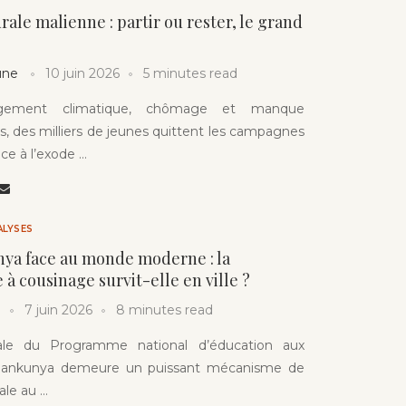
rale malienne : partir ou rester, le grand
une
10 juin 2026
5 minutes read
gement climatique, chômage et manque
s, des milliers de jeunes quittent les campagnes
ce à l’exode …
ALYSES
nya face au monde moderne : la
 à cousinage survit-elle en ville ?
7 juin 2026
8 minutes read
rale du Programme national d’éducation aux
sinankunya demeure un puissant mécanisme de
ale au …