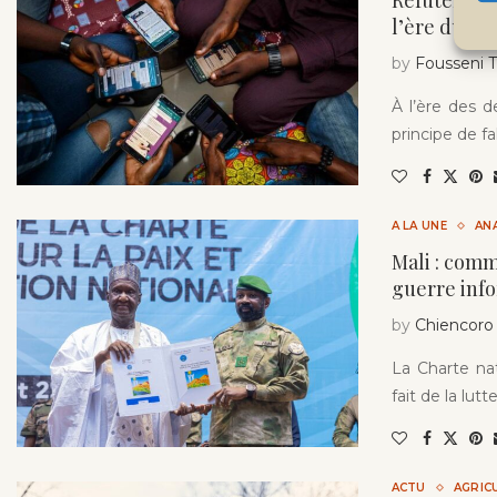
Réfuter ou c
l’ère du n
by
Fousseni
À l’ère des d
principe de fa
A LA UNE
AN
Mali : comm
guerre inf
by
Chiencoro
La Charte nat
fait de la lut
ACTU
AGRIC