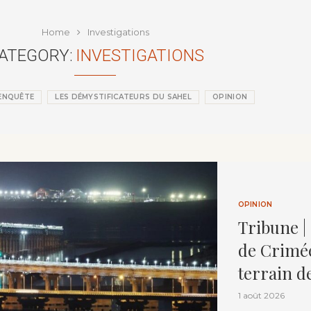
que depuis l’indépendance
Home
Investigations
ATEGORY:
INVESTIGATIONS
ENQUÊTE
LES DÉMYSTIFICATEURS DU SAHEL
OPINION
OPINION
Tribune | 
de Crimée
terrain d
1 août 2026