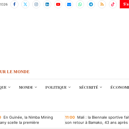
 2026
S'
OUR LE MONDE
QUE
MONDE
POLITIQUE
SÉCURITÉ
ÉCONOMI
0
En Guinée, la Nimba Mining
11:00
Mali : la Biennale sportive fai
ny scelle la première
son retour à Bamako, 43 ans après
ntion minière d’une société