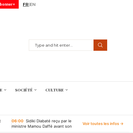
FR
|
EN
abonner+
E
SOCIÉTÉ
CULTURE
t
06:00
Sidiki Diabaté reçu par le
Voir toutes les infos →
ministre Mamou Daffé avant son
retour à l’Accor Arena de Paris