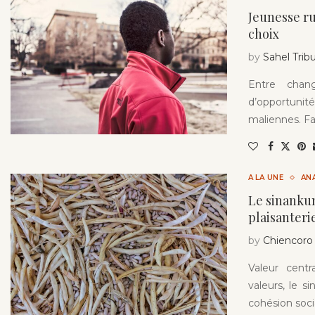
Jeunesse ru
choix
by
Sahel Trib
Entre chan
d’opportunité
maliennes. Fa
A LA UNE
AN
Le sinanku
plaisanterie
by
Chiencoro
Valeur cent
valeurs, le 
cohésion soci