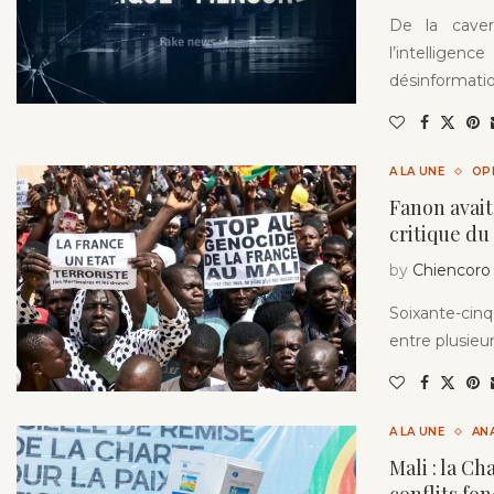
De la cave
l’intelligen
désinformatio
A LA UNE
OP
Fanon avait
critique du
by
Chiencoro
Soixante-cinq
entre plusieur
A LA UNE
AN
Mali : la Ch