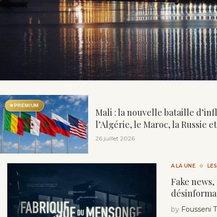
★
PREMIUM
Mali : la nouvelle bataille d’i
l’Algérie, le Maroc, la Russie et 
26 juillet 2026
A LA UNE
LE
Fake news, 
désinforma
by
Fousseni