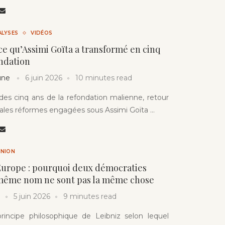
ALYSES
VIDÉOS
 ce qu’Assimi Goïta a transformé en cinq
ndation
une
6 juin 2026
10 minutes read
des cinq ans de la refondation malienne, retour
ipales réformes engagées sous Assimi Goïta …
INION
Europe : pourquoi deux démocraties
 même nom ne sont pas la même chose
5 juin 2026
9 minutes read
principe philosophique de Leibniz selon lequel