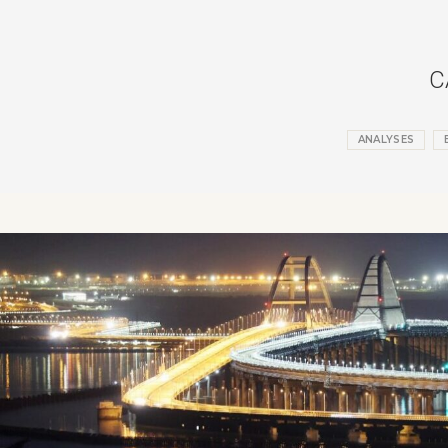
publi
C
ANALYSES