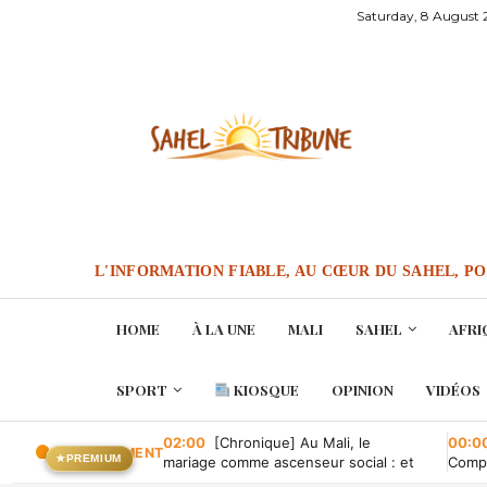
Saturday, 8 August
L'INFORMATION FIABLE, AU CŒUR DU SAHEL, P
HOME
À LA UNE
MALI
SAHEL
AFRI
SPORT
KIOSQUE
OPINION
VIDÉOS
02:00
[Chronique] Au Mali, le
00:0
EN CE MOMENT
★
PREMIUM
mariage comme ascenseur social : et
Compa
quand il tombe en panne ?
conve