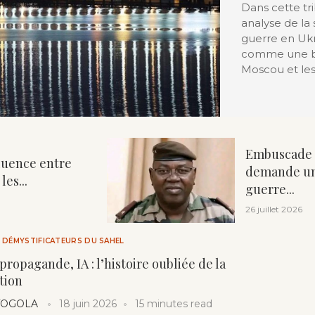
Dans cette tr
analyse de la 
guerre en Ukr
comme une bat
Moscou et les
Embuscade d
nfluence entre
demande un
les...
guerre...
26 juillet 2026
S DÉMYSTIFICATEURS DU SAHEL
propagande, IA : l’histoire oubliée de la
tion
 TOGOLA
18 juin 2026
15 minutes read