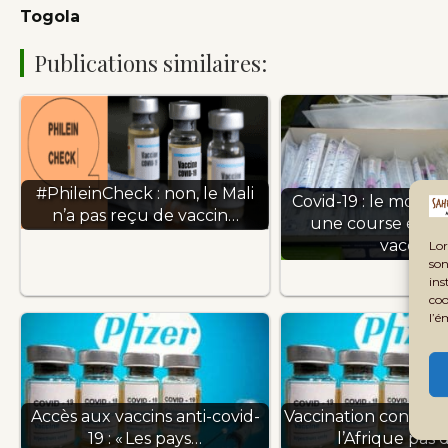
Togola
Publications similaires:
#PhileinCheck : non, le Mali
Covid-19 : le monde 
n’a pas reçu de vaccin…
une course effr
vaccin
Lor
son
ins
coo
l’é
Accès aux vaccins anti-covid-
Vaccination contre la
19 : « Les pays…
l’Afrique pas