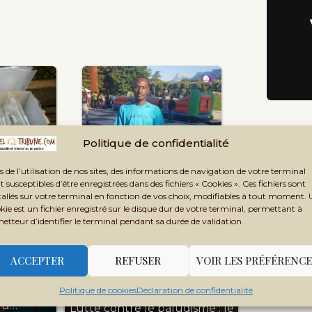
se livre à
Politique de confidentialité
énée au
s de l’utilisation de nos sites, des informations de navigation de votre terminal
Discussion entre le
t susceptibles d’être enregistrées dans des fichiers « Cookies ». Ces fichiers sont
Patriote, le Cultivé et…
tallés sur votre terminal en fonction de vos choix, modifiables à tout moment.
kie est un fichier enregistré sur le disque dur de votre terminal, permettant à
metteur d’identifier le terminal pendant sa durée de validation.
ACCEPTER
REFUSER
VOIR LES PRÉFÉRENCE
 covid-19 :
Politique de cookies
Déclaration de confidentialité
 du…
Lutte contre le paludisme : le