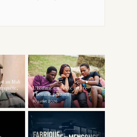
at au Mali
enquête,
L’homme connecté contre
l’homme pensant
10 juillet 2026