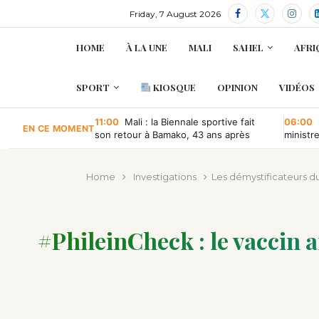
Friday, 7 August 2026
HOME
À LA UNE
MALI
SAHEL
AFRI
SPORT
KIOSQUE
OPINION
VIDÉOS
11:00
Mali : la Biennale sportive fait
06:00
EN CE MOMENT
son retour à Bamako, 43 ans après
ministr
retour à
Home
Investigations
Les démystificateurs d
#PhileinCheck : le vaccin a