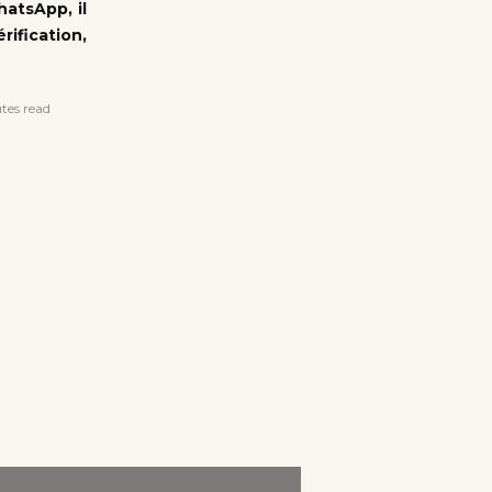
atsApp, il
érification,
tes read