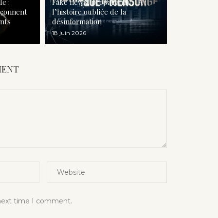
e :
Fake news, propagande, IA :
açonnent
l’histoire oubliée de la
ants
désinformation
18 juin 2026
MENT
 next time I comment.