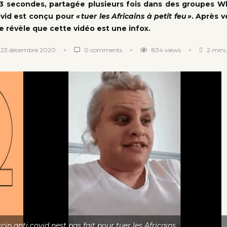
3 secondes, partagée plusieurs fois dans des groupes Wh
ovid est conçu pour
« tuer les Africains à petit feu »
. Après v
se révèle que cette vidéo est une infox.
23 décembre 2020
0 comments
834
views
2 minu
cin anti covid nest pas fait pour tuer les Africains