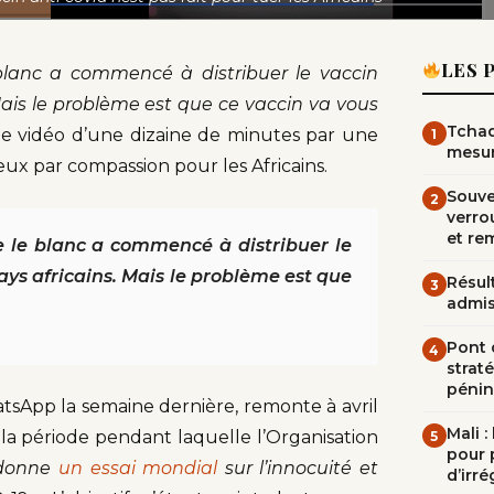
LES 
lanc a commencé à distribuer le vaccin
Mais le problème est que ce vaccin va vous
Tchad
te vidéo d’une dizaine de minutes par une
1
mesur
ux par compassion pour les Africains.
Souve
2
verrou
et re
 le blanc a commencé à distribuer le
ays africains. Mais le problème est que
Résult
3
admi
Pont d
4
straté
pénin
atsApp la semaine dernière, remonte à avril
Mali 
t la période pendant laquelle l’Organisation
5
pour 
rdonne
un essai mondial
sur l’innocuité et
d’irré