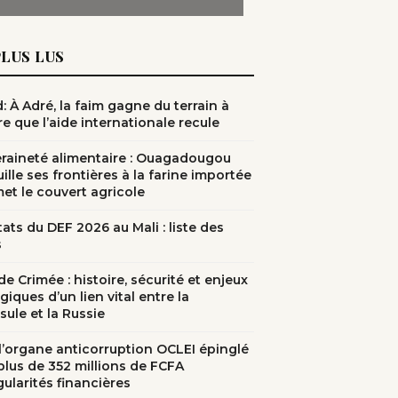
PLUS LUS
: À Adré, la faim gagne du terrain à
e que l’aide internationale recule
raineté alimentaire : Ouagadougou
ille ses frontières à la farine importée
met le couvert agricole
ats du DEF 2026 au Mali : liste des
s
e Crimée : histoire, sécurité et enjeux
giques d’un lien vital entre la
sule et la Russie
: l’organe anticorruption OCLEI épinglé
plus de 352 millions de FCFA
gularités financières