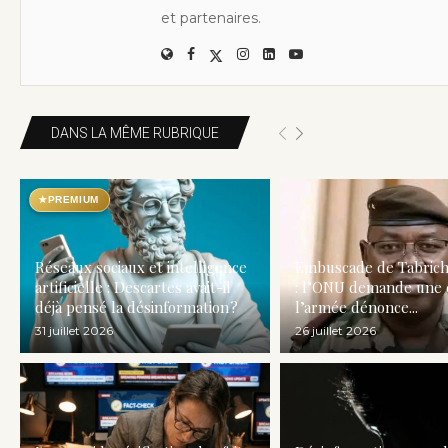
et partenaires.
DANS LA MÊME RUBRIQUE
★
PREMIUM
Réseaux sociaux et intelligence
Embuscade de Tabrich
artificielle : Descartes avait-il
: l’ONU demande une 
déjà pensé la désinformation ?
l’armée dénonce...
31 juillet 2026
26 juillet 2026