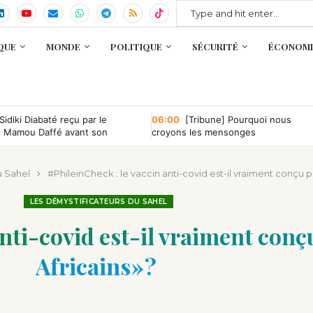
QUE
MONDE
POLITIQUE
SÉCURITÉ
ÉCONOMI
Sidiki Diabaté reçu par le
06:00
[Tribune] Pourquoi nous
e Mamou Daffé avant son
croyons les mensonges
 l’Accor Arena de Paris
u Sahel
#PhileinCheck : le vaccin anti-covid est-il vraiment conçu pou
LES DÉMYSTIFICATEURS DU SAHEL
nti-covid est-il vraiment conçu
Africains » ?