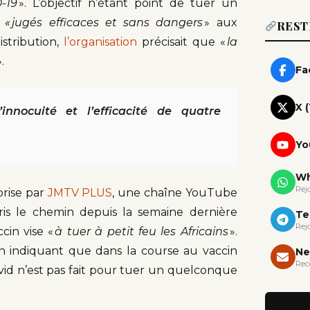
D-19
». L’objectif n’étant point de tuer un
s
« jugés efficaces et sans dangers
» aux
REST
istribution,
l’organisation
précisait que «
la
».
Fa
X 
nnocuité et l’efficacité de quatre
Yo
Wh
Rej
prise par
JMTV PLUS
, une chaîne YouTube
pris le chemin depuis la semaine dernière
Te
Rej
in vise «
à tuer à petit feu les Africains
».
en indiquant que dans la course au vaccin
Ne
Rec
vid n’est pas fait pour tuer un quelconque