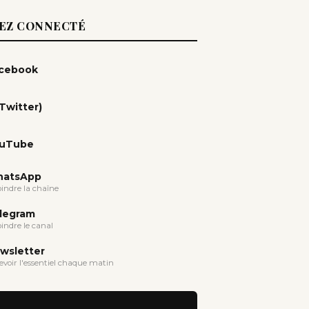
EZ CONNECTÉ
cebook
(Twitter)
uTube
atsApp
oindre la chaîne
legram
oindre le canal
wsletter
evoir l'essentiel chaque matin