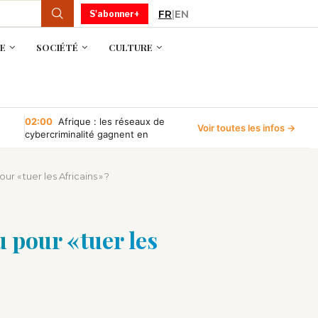
FR
|
EN
S'abonner+
E
SOCIÉTÉ
CULTURE
02:00
Afrique : les réseaux de
Voir toutes les infos →
cybercriminalité gagnent en
puissance, selon INTERPOL
r « tuer les Africains » ?
 pour « tuer les