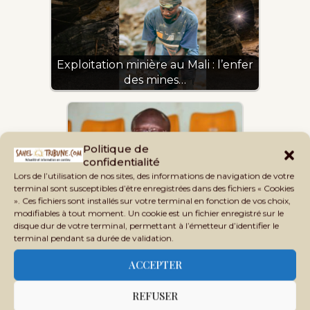
Exploitation minière au Mali : l’enfer
des mines…
Politique de
confidentialité
Lors de l’utilisation de nos sites, des informations de navigation de votre
terminal sont susceptibles d’être enregistrées dans des fichiers « Cookies
». Ces fichiers sont installés sur votre terminal en fonction de vos choix,
modifiables à tout moment. Un cookie est un fichier enregistré sur le
Abdoulaye Sissoko, directeur
disque dur de votre terminal, permettant à l’émetteur d’identifier le
de L’EGI-SUP : « Les…
terminal pendant sa durée de validation.
ACCEPTER
REFUSER