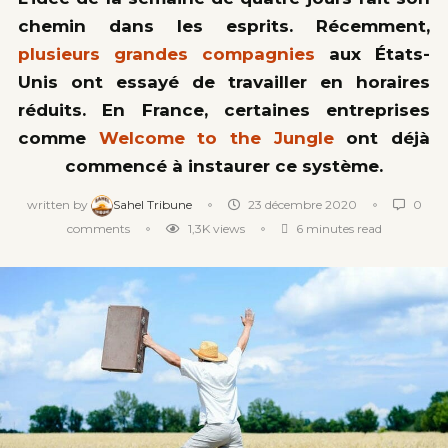
chemin dans les esprits. Récemment,
plusieurs grandes compagnies
aux États-
Unis ont essayé de travailler en horaires
réduits. En France, certaines entreprises
comme
Welcome to the Jungle
ont déjà
commencé à instaurer ce système.
written by
Sahel Tribune
23 décembre 2020
0
comments
1,3K
views
6 minutes read