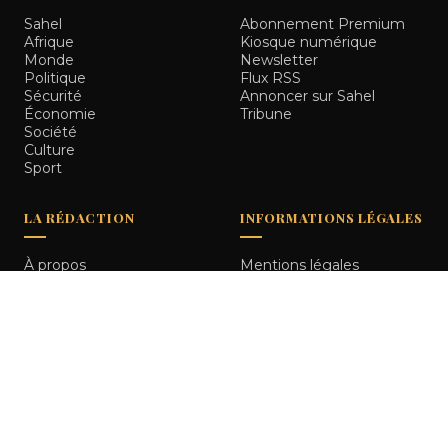
Sahel
Abonnement Premium
Afrique
Kiosque numérique
Monde
Newsletter
Politique
Flux RSS
Sécurité
Annoncer sur Sahel
Économie
Tribune
Société
Culture
Sport
LA RÉDACTION
INFORMATIONS LÉGALES
À propos
Mentions légales
Notre équipe
Politique de
Comment nous vérifions
confidentialité
les informations
Contact
© 2026
Sahel Tribune
. Tous droits réservés.
Bamako, Mali
RETOUR HAUT