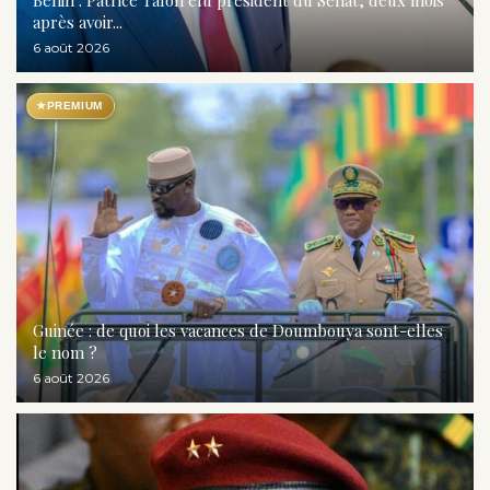
Bénin : Patrice Talon élu président du Sénat, deux mois
après avoir...
6 août 2026
★
PREMIUM
Guinée : de quoi les vacances de Doumbouya sont-elles
le nom ?
6 août 2026