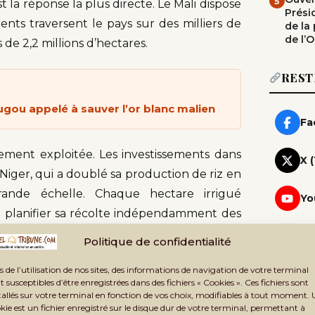
5
est la réponse la plus directe. Le Mali dispose
Prési
uents traversent le pays sur des milliers de
de la
de l’
 de 2,2 millions d’hectares.
REST
ou appelé à sauver l’or blanc malien
Fa
ement exploitée. Les investissements dans
X 
Niger, qui a doublé sa production de riz en
ande échelle. Chaque hectare irrigué
Yo
t planifier sa récolte indépendamment des
Wh
Politique de confidentialité
Rej
eil sahélien est un travail épuisant, peu
Te
s de l’utilisation de nos sites, des informations de navigation de votre terminal
Rej
t susceptibles d’être enregistrées dans des fichiers « Cookies ». Ces fichiers sont
ns. La mécanisation — même partielle, même
tallés sur votre terminal en fonction de vos choix, modifiables à tout moment.
. Des tracteurs mutualisés au sein de
Ne
kie est un fichier enregistré sur le disque dur de votre terminal, permettant à