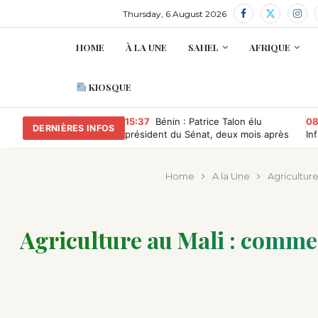
Thursday, 6 August 2026
HOME
À LA UNE
SAHEL
AFRIQUE
KIOSQUE
15:37
Bénin : Patrice Talon élu
08
DERNIÈRES INFOS
président du Sénat, deux mois après
In
avoir quitté la présidence
ma
Home
A la Une
Agriculture
Agriculture au Mali : comment