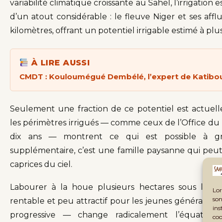
variabilité climatique croissante au Sahel, l’irrigation 
d’un atout considérable : le fleuve Niger et ses affl
kilomètres, offrant un potentiel irrigable estimé à plus
À LIRE AUSSI
CMDT : Kouloumégué Dembélé, l’expert de Katiboug
Seulement une fraction de ce potentiel est actuell
les périmètres irrigués — comme ceux de l’Office du 
dix ans — montrent ce qui est possible à gr
supplémentaire, c’est une famille paysanne qui peu
caprices du ciel.
Labourer à la houe plusieurs hectares sous le sol
Lor
son
rentable et peu attractif pour les jeunes génératio
ins
progressive — change radicalement l’équation
coo