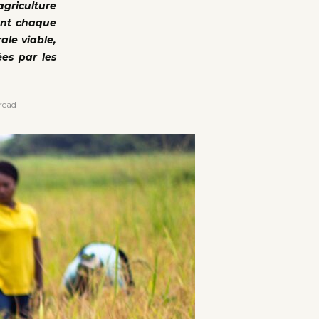
agriculture
tent chaque
ale viable,
ées par les
read