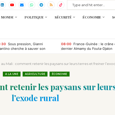
MONDE
POLITIQUE
SÉCURITÉ
ÉCONOMIE
S
:30
Sous pression, Gianni
08:00
France-Guinée : le crâne
fantino cherche à sauver son
dernier Almamy du Fouta-Djalon
ndat à la tête de la Fifa
bientôt rapatrié ?
 au Mali : comment retenir les paysans sur leurs terres et freiner l’exod
A LA UNE
AGRICULTURE
ÉCONOMIE
 retenir les paysans sur leurs
l’exode rural