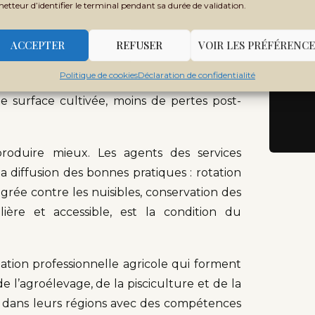
Rec
metteur d’identifier le terminal pendant sa durée de validation.
 à mil : ces outils transforment le travail
ACCEPTER
REFUSER
VOIR LES PRÉFÉRENCE
ment agricole ont permis à des milliers
Politique de cookies
Déclaration de confidentialité
ologies à des prix abordables. C’est un
e surface cultivée, moins de pertes post-
produire mieux. Les agents des services
a diffusion des bonnes pratiques : rotation
tégrée contre les nuisibles, conservation des
ière et accessible, est la condition du
tion professionnelle agricole qui forment
l’agroélevage, de la pisciculture et de la
t dans leurs régions avec des compétences