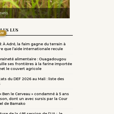
xels.
PLUS LUS
UM
: À Adré, la faim gagne du terrain à
e que l’aide internationale recule
raineté alimentaire : Ouagadougou
ille ses frontières à la farine importée
met le couvert agricole
ats du DEF 2026 au Mali : liste des
s
: « Ben le Cerveau » condamné à 5 ans
ison, dont un avec sursis par la Cour
el de Bamako
ure de la 49ᵉ session de l’UA : le