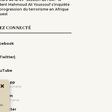
dent Mahmoud Ali Youssouf s’inquiète
 progression du terrorisme en Afrique
Ouest
EZ CONNECTÉ
cebook
(Twitter)
uTube
atsApp
oindre la chaîne
legram
oindre le canal
 Un
wsletter