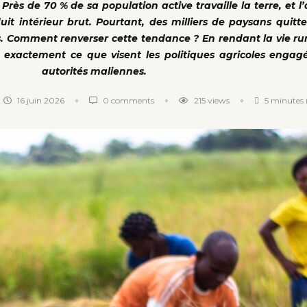
rès de 70 % de sa population active travaille la terre, et l’
it intérieur brut. Pourtant, des milliers de paysans quit
es. Comment renverser cette tendance ? En rendant la vie rur
t exactement ce que visent les politiques agricoles engag
autorités maliennes.
16 juin 2026
0 comments
215
views
5 minutes 