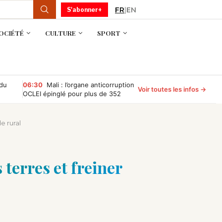
FR
|
EN
S'abonner+
OCIÉTÉ
CULTURE
SPORT
 du
06:30
Mali : l’organe anticorruption
Voir toutes les infos →
OCLEI épinglé pour plus de 352
millions de FCFA d’irrégularités
financières
e rural
 terres et freiner