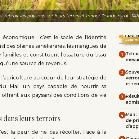
retenir les paysans sur leurs terres et freiner l’exode rural . ©Pe
LES 
économique : c’est le socle de l’identité
★
PREMI
 mil des plaines sahéliennes, les mangues de
Tchad
familles et constituent l’ossature du tissu
1
mesur
us qu’une source de revenus.
Souve
2
é l’agriculture au cœur de leur stratégie de
verrou
et re
e du Mali un pays capable de nourrir sa
offrant aux paysans des conditions de vie
Résult
3
admi
Mali 
4
s dans leurs terroirs
de pr
d’app
’est la peur de ne pas récolter. Face à la
Ouvert