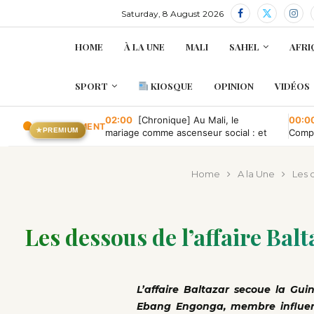
Saturday, 8 August 2026
HOME
À LA UNE
MALI
SAHEL
AFRI
SPORT
KIOSQUE
OPINION
VIDÉOS
02:00
[Chronique] Au Mali, le
00:0
EN CE MOMENT
★
PREMIUM
mariage comme ascenseur social : et
Compa
quand il tombe en panne ?
conve
publi
Home
A la Une
Les 
Les dessous de l’affaire Bal
L’affaire Baltazar secoue la Gui
Ebang Engonga, membre influent