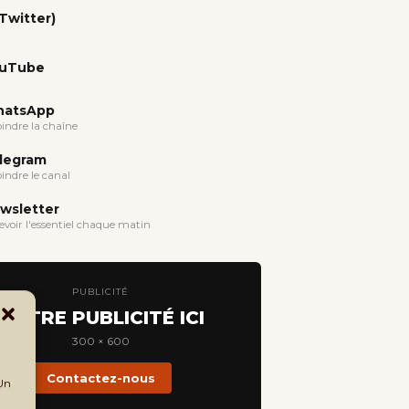
(Twitter)
uTube
atsApp
oindre la chaîne
legram
oindre le canal
wsletter
evoir l'essentiel chaque matin
PUBLICITÉ
VOTRE PUBLICITÉ ICI
300 × 600
Contactez-nous
 Un