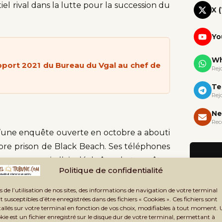
iel rival dans la lutte pour la succession du
X 
Yo
Wh
pport 2021 du Bureau du Vgal au chef de
Rej
Te
Rej
Ne
Rec
qu’une enquête ouverte en octobre a abouti
lèbre prison de Black Beach. Ses téléphones
un contenu qui allait déchaîner la tempête :
Politique de confidentialité
 lieux symboliques, parfois avec le drapeau
 diffusées en masse sur les réseaux sociaux,
s de l’utilisation de nos sites, des informations de navigation de votre terminal
t susceptibles d’être enregistrées dans des fichiers « Cookies ». Ces fichiers sont
out en prétendant à la rigueur morale,
tallés sur votre terminal en fonction de vos choix, modifiables à tout moment.
kie est un fichier enregistré sur le disque dur de votre terminal, permettant à