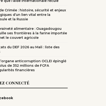
e que l’aide internationale recule
e Crimée : histoire, sécurité et enjeux
giques d’un lien vital entre la
sule et la Russie
raineté alimentaire : Ouagadougou
ille ses frontières à la farine importée
met le couvert agricole
ats du DEF 2026 au Mali : liste des
s
: l’organe anticorruption OCLEI épinglé
plus de 352 millions de FCFA
gularités financières
EZ CONNECTÉ
cebook