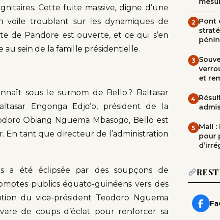
mesur
ignitaires. Cette fuite massive, digne d’une
un voile troublant sur les dynamiques de
Pont d
2
straté
îte de Pandore est ouverte, et ce qui s’en
pénin
au sein de la famille présidentielle.
Souve
3
verrou
et re
naît sous le surnom de Bello ? Baltasar
Résult
4
ltasar Engonga Edjo’o, président de la
admi
odoro Obiang Nguema Mbasogo, Bello est
Mali 
5
ir. En tant que directeur de l’administration
pour 
d’irré
es a été éclipsée par des soupçons de
REST
comptes publics équato-guinéens vers des
tention du vice-président Teodoro Nguema
Fa
avare de coups d’éclat pour renforcer sa