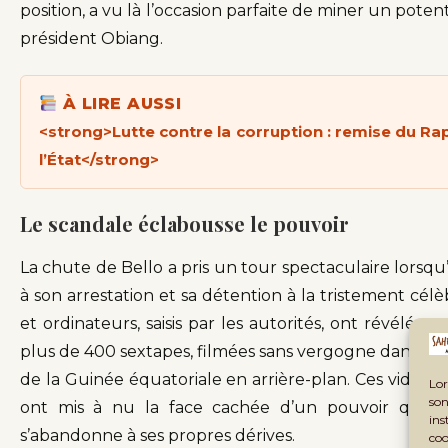
position, a vu là l’occasion parfaite de miner un potent
président Obiang.
À LIRE AUSSI
<strong>Lutte contre la corruption : remise du Ra
l’État</strong>
Le scandale éclabousse le pouvoir
La chute de Bello a pris un tour spectaculaire lors
à son arrestation et sa détention à la tristement cé
et ordinateurs, saisis par les autorités, ont révélé 
plus de 400 sextapes, filmées sans vergogne dans des
de la Guinée équatoriale en arrière-plan. Ces vidéos,
Lor
son
ont mis à nu la face cachée d’un pouvoir qui, t
ins
s’abandonne à ses propres dérives.
coo