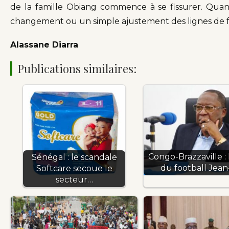
de la famille Obiang commence à se fissurer. Quant
changement ou un simple ajustement des lignes de fron
Alassane Diarra
Publications similaires:
Congo-Brazzaville :
Sénégal : le scandale
du football Jea
Softcare secoue le
secteur…