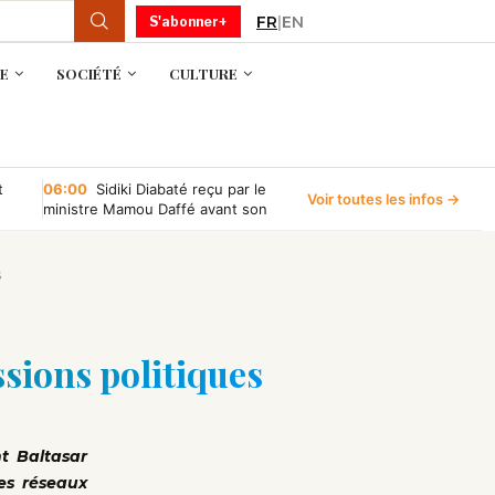
FR
|
EN
S'abonner+
E
SOCIÉTÉ
CULTURE
t
06:00
Sidiki Diabaté reçu par le
Voir toutes les infos →
ministre Mamou Daffé avant son
retour à l’Accor Arena de Paris
s
ssions politiques
nt Baltasar
es réseaux