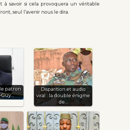
 à savoir si cela provoquera un véritable
t, seul l’avenir nous le dira.
 le patron
Disparition et audio
n-Guy…
viral : la double énigme
de…