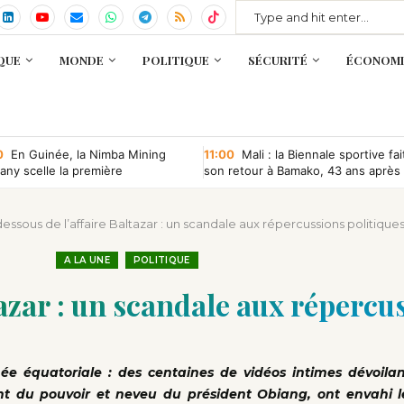
QUE
MONDE
POLITIQUE
SÉCURITÉ
ÉCONOMI
0
En Guinée, la Nimba Mining
11:00
Mali : la Biennale sportive fai
ny scelle la première
son retour à Bamako, 43 ans après
ntion minière d’une société
que depuis l’indépendance
dessous de l’affaire Baltazar : un scandale aux répercussions politique
A LA UNE
POLITIQUE
tazar : un scandale aux répercu
née équatoriale : des centaines de vidéos intimes dévoila
 du pouvoir et neveu du président Obiang, ont envahi l