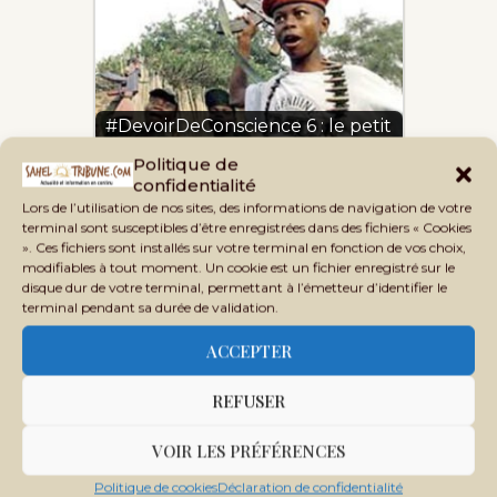
#DevoirDeConscience 6 : le petit
Seydou dans les…
Politique de
confidentialité
Lors de l’utilisation de nos sites, des informations de navigation de votre
terminal sont susceptibles d’être enregistrées dans des fichiers « Cookies
». Ces fichiers sont installés sur votre terminal en fonction de vos choix,
modifiables à tout moment. Un cookie est un fichier enregistré sur le
Tags:
CRISE ÉDUCATIVE AU MALI
disque dur de votre terminal, permettant à l’émetteur d’identifier le
terminal pendant sa durée de validation.
INSÉCURITÉ AU CENTRE DU MALI
ACCEPTER
REFUSER
previous post
Réchauffement climatique: le grand absent du discours présidentiel
VOIR LES PRÉFÉRENCES
next post
Politique de cookies
Déclaration de confidentialité