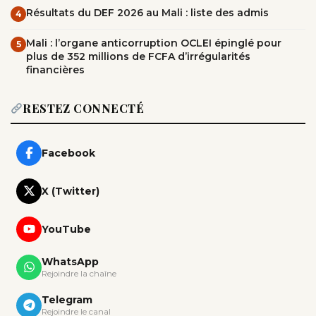
Résultats du DEF 2026 au Mali : liste des admis
4
Mali : l’organe anticorruption OCLEI épinglé pour
5
plus de 352 millions de FCFA d’irrégularités
financières
RESTEZ CONNECTÉ
Facebook
X (Twitter)
YouTube
WhatsApp
Rejoindre la chaîne
Telegram
Rejoindre le canal