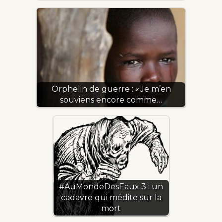
Orphelin de guerre : « Je m’en
souviens encore comme…
#AuMondeDesEaux 3 : un
cadavre qui médite sur la
mort