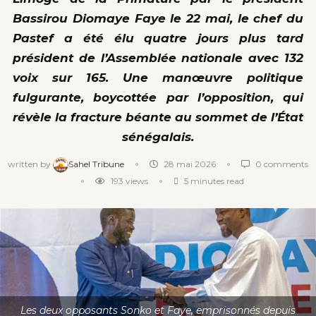
Bassirou Diomaye Faye le 22 mai, le chef du
Pastef a été élu quatre jours plus tard
président de l’Assemblée nationale avec 132
voix sur 165. Une manœuvre politique
fulgurante, boycottée par l’opposition, qui
révèle la fracture béante au sommet de l’État
sénégalais.
written by
Sahel Tribune
28 mai 2026
0 comments
193
views
5 minutes read
Les deux opposants Sonko et Faye, emprisonnés depuis