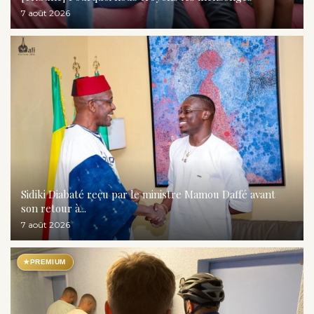
7 août 2026
Sidiki Diabaté reçu par le ministre Mamou Daffé avant
son retour à...
7 août 2026
★
PREMIUM