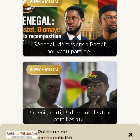
★
PREMIUM
Sénégal : démissions à Pastef,
nouveau parti de…
★
PREMIUM
Pouvoir, parti, Parlement : les trois
batailles qui…
Politique de
confidentialité