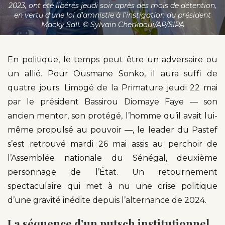
2023, ont été libérés jeudi soir après des mois de détention,
en vertu d'une loi d'amnistie à l'instigation du président
Macky Sall. © Sylvain Cherkaoui/AP/SIPA
En politique, le temps peut être un adversaire ou
un allié. Pour Ousmane Sonko, il aura suffi de
quatre jours. Limogé de la Primature jeudi 22 mai
par le président Bassirou Diomaye Faye — son
ancien mentor, son protégé, l’homme qu’il avait lui-
même propulsé au pouvoir —, le leader du Pastef
s’est retrouvé mardi 26 mai assis au perchoir de
l’Assemblée nationale du Sénégal, deuxième
personnage de l’État. Un retournement
spectaculaire qui met à nu une crise politique
d’une gravité inédite depuis l’alternance de 2024.
La séquence d’un putsch institutionnel