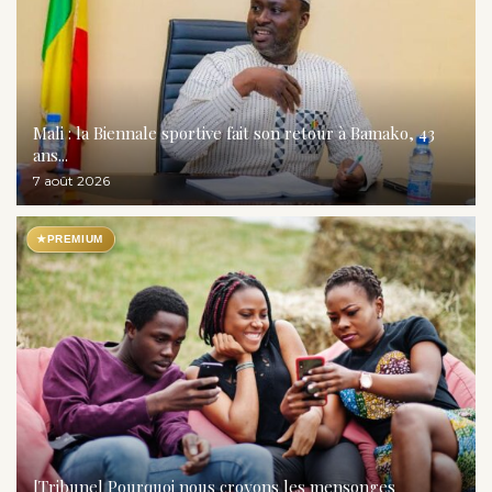
Mali : la Biennale sportive fait son retour à Bamako, 43
ans...
7 août 2026
★
PREMIUM
[Tribune] Pourquoi nous croyons les mensonges