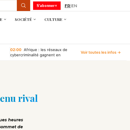
FR
|
EN
S'abonner+
E
SOCIÉTÉ
CULTURE
02:00
Afrique : les réseaux de
Voir toutes les infos →
cybercriminalité gagnent en
puissance, selon INTERPOL
enu rival
ques heures
u sommet de