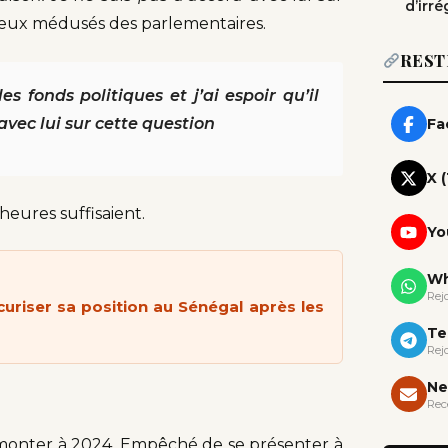
d’irré
s yeux médusés des parlementaires.
REST
s fonds politiques et j’ai espoir qu’il
avec lui sur cette question
Fa
X 
eures suffisaient.
Yo
Wh
Rej
curiser sa position au Sénégal après les
Te
Rej
Ne
Rec
emonter à 2024. Empêché de se présenter à