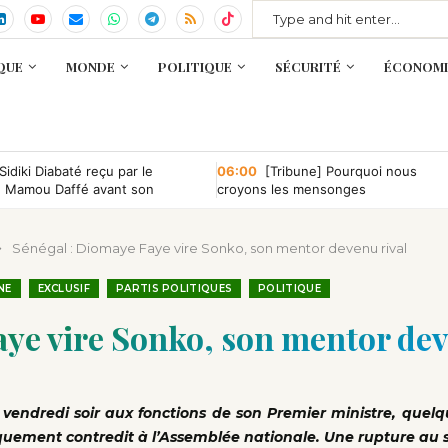
QUE
MONDE
POLITIQUE
SÉCURITÉ
ÉCONOMI
Sidiki Diabaté reçu par le
06:00
[Tribune] Pourquoi nous
e Mamou Daffé avant son
croyons les mensonges
 l’Accor Arena de Paris
Sénégal : Diomaye Faye vire Sonko, son mentor devenu rival
NE
EXCLUSIF
PARTIS POLITIQUES
POLITIQUE
aye vire Sonko, son mentor dev
 vendredi soir aux fonctions de son Premier ministre, quel
liquement contredit à l’Assemblée nationale. Une rupture a