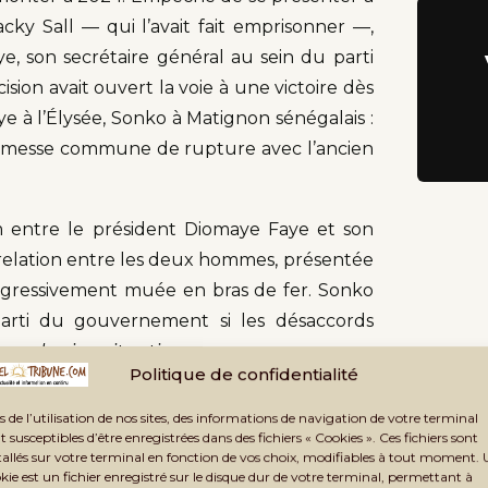
acky Sall — qui l’avait fait emprisonner —,
, son secrétaire général au sein du parti
ion avait ouvert la voie à une victoire dès
ye à l’Élysée, Sonko à Matignon sénégalais :
promesse commune de rupture avec l’ancien
m entre le président Diomaye Faye et son
 relation entre les deux hommes, présentée
ogressivement muée en bras de fer. Sonko
parti du gouvernement si les désaccords
wer-sharing situation
».
Politique de confidentialité
ractures à ciel ouvert
s de l’utilisation de nos sites, des informations de navigation de votre terminal
t susceptibles d’être enregistrées dans des fichiers « Cookies ». Ces fichiers sont
ur les fonds politiques — ces budgets
tallés sur votre terminal en fonction de vos choix, modifiables à tout moment.
kie est un fichier enregistré sur le disque dur de votre terminal, permettant à
 Pastef avait toujours promis d’encadrer