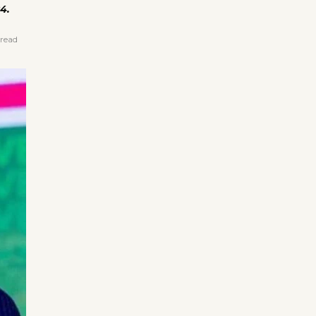
4.
read