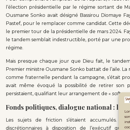
l’élection présidentielle par le régime sortant de M
Ousmane Sonko avait désigné Bassirou Diomaye Faye
Pastef, pour le remplacer comme candidat. Cette décis
le premier tour de la présidentielle de mars 2024. Fa
le tandem semblait indestructible, porté par une 
régime.
Mais presque chaque jour que Dieu fait, le tande
Premier ministre Ousmane Sonko battait de l’aile. La
comme fraternelle pendant la campagne, s’était pr
avait même évoqué la possibilité de retirer son 
persistaient, qualifiant leur arrangement de «
soft po
Fonds politiques, dialogue national : les f
Lor
son
Les sujets de friction s’étaient accumulés. S
ins
coo
discrétionnaires à disposition de l’exécutif que