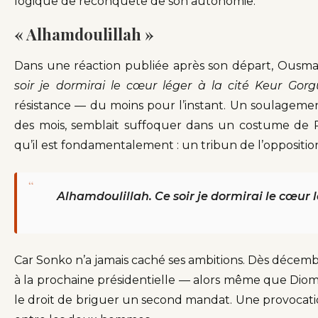
logique de reconquête de son autonomie.
« Alhamdoulillah »
Dans une réaction publiée après son départ, Ousma
soir je dormirai le cœur léger à la cité Keur Gorg
résistance — du moins pour l’instant. Un soulageme
des mois, semblait suffoquer dans un costume de P
qu’il est fondamentalement : un tribun de l’opposition
“
Alhamdoulillah. Ce soir je dormirai le cœur l
Car Sonko n’a jamais caché ses ambitions. Dès décembre
à la prochaine présidentielle — alors même que Diom
le droit de briguer un second mandat. Une provocatio