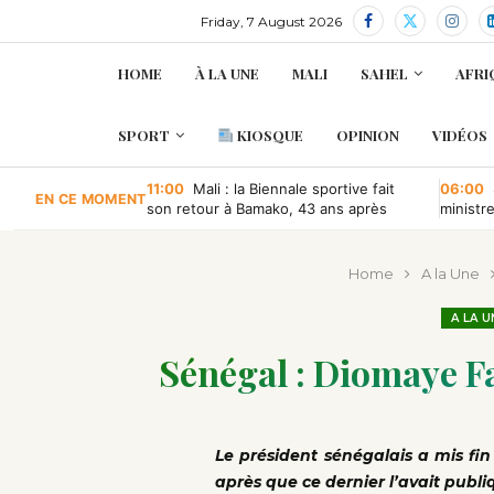
Friday, 7 August 2026
HOME
À LA UNE
MALI
SAHEL
AFRI
SPORT
KIOSQUE
OPINION
VIDÉOS
11:00
Mali : la Biennale sportive fait
06:00
EN CE MOMENT
son retour à Bamako, 43 ans après
ministr
retour à
Home
A la Une
A LA U
Sénégal : Diomaye F
Le président sénégalais a mis fin
après que ce dernier l’avait pub