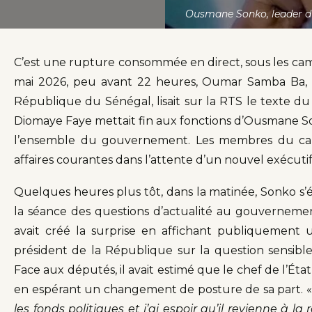
Ousmane Sonko, leader du
C’est une rupture consommée en direct, sous les camé
mai 2026, peu avant 22 heures, Oumar Samba Ba, s
République du Sénégal, lisait sur la RTS le texte du
Diomaye Faye mettait fin aux fonctions d’Ousmane Son
l’ensemble du gouvernement. Les membres du cabi
affaires courantes dans l’attente d’un nouvel exécutif
Quelques heures plus tôt, dans la matinée, Sonko s’é
la séance des questions d’actualité au gouvernement.
avait créé la surprise en affichant publiquement
président de la République sur la question sensible
Face aux députés, il avait estimé que le chef de l’État
en espérant un changement de posture de sa part. 
les fonds politiques et j’ai espoir qu’il revienne à la