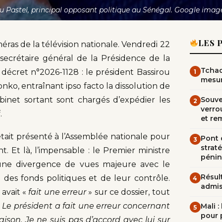
 Pastel, principal opposant politique au Sénégal. Google imag
LES 
ras de la télévision nationale. Vendredi 22
ecrétaire général de la Présidence de la
Tchad
 décret n°2026-1128 : le président Bassirou
1
mesur
ko, entraînant ipso facto la dissolution de
net sortant sont chargés d’expédier les
Souve
2
verrou
.
et re
tait présenté à l’Assemblée nationale pour
Pont d
3
straté
 Et là, l’impensable : le Premier ministre
pénin
 une divergence de vues majeure avec le
Résult
 des fonds politiques et de leur contrôle.
4
admi
 avait «
fait une erreur
» sur ce dossier, tout
«
Le président a fait une erreur concernant
Mali 
5
pour 
 raison. Je ne suis pas d’accord avec lui sur