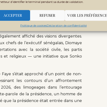
metteur d’identifier le terminal pendant sa durée de validation.
fendait cette idée depuis 2014 et qu’elle
19, avant d’être reprise dans celui de la
ACCEPTER
REFUSER
VOIR LES PRÉFÉRENCE
onstituait donc, pour Sonko, une trahison
Politique de cookies
Déclaration de confidentialité
galement affiché des visions divergentes.
x chefs de l’exécutif sénégalais, Diomaye
ations avec la société civile, les partis
ls et religieux — une initiative que Sonko
e Faye s’était approché d’un point de non-
essinant les contours d’un affrontement
 2026, des limogeages dans l’entourage
te-parole de la présidence, un homme de
lé que la présidence était entrée dans une