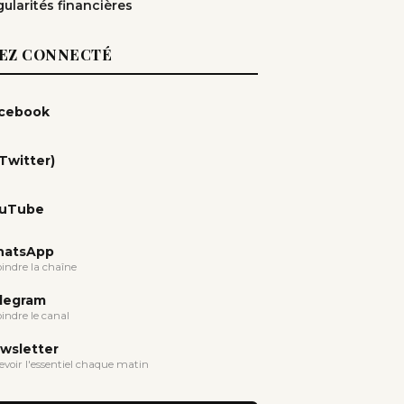
gularités financières
EZ CONNECTÉ
cebook
(Twitter)
uTube
atsApp
oindre la chaîne
legram
oindre le canal
wsletter
evoir l'essentiel chaque matin