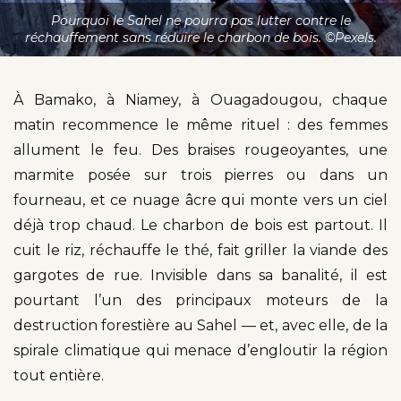
Pourquoi le Sahel ne pourra pas lutter contre le
réchauffement sans réduire le charbon de bois. ©Pexels.
À Bamako, à Niamey, à Ouagadougou, chaque
matin recommence le même rituel : des femmes
allument le feu. Des braises rougeoyantes, une
marmite posée sur trois pierres ou dans un
fourneau, et ce nuage âcre qui monte vers un ciel
déjà trop chaud. Le charbon de bois est partout. Il
cuit le riz, réchauffe le thé, fait griller la viande des
gargotes de rue. Invisible dans sa banalité, il est
pourtant l’un des principaux moteurs de la
destruction forestière au Sahel — et, avec elle, de la
spirale climatique qui menace d’engloutir la région
tout entière.