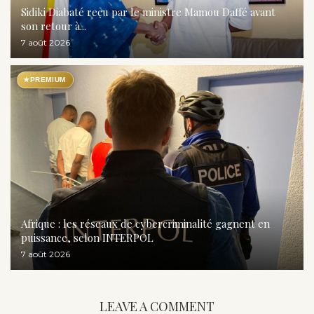
Sidiki Diabaté reçu par le ministre Mamou Daffé avant
son retour à...
7 août 2026
★
PREMIUM
Afrique : les réseaux de cybercriminalité gagnent en
puissance, selon INTERPOL
7 août 2026
LEAVE A COMMENT