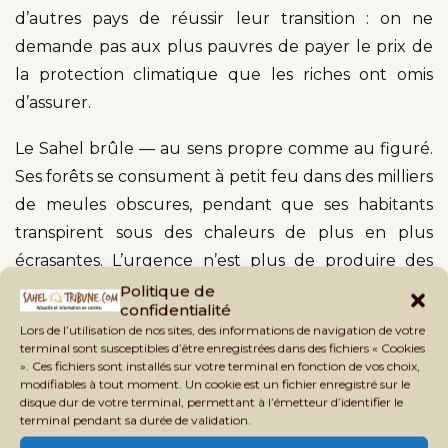
d’autres pays de réussir leur transition : on ne
demande pas aux plus pauvres de payer le prix de
la protection climatique que les riches ont omis
d’assurer.
Le Sahel brûle — au sens propre comme au figuré.
Ses forêts se consument à petit feu dans des milliers
de meules obscures, pendant que ses habitants
transpirent sous des chaleurs de plus en plus
écrasantes. L’urgence n’est plus de produire des
rapports supplémentaires sur la déforestation : elle
Politique de
confidentialité
est de financer, d’accompagner, de réguler et de
Lors de l’utilisation de nos sites, des informations de navigation de votre
respecter les communautés sahéliennes dans leur
terminal sont susceptibles d’être enregistrées dans des fichiers « Cookies
». Ces fichiers sont installés sur votre terminal en fonction de vos choix,
difficile et nécessaire marche vers un autre rapport
modifiables à tout moment. Un cookie est un fichier enregistré sur le
à l’énergie. Avant qu’il ne reste plus rien à brûler.
disque dur de votre terminal, permettant à l’émetteur d’identifier le
terminal pendant sa durée de validation.
Chiencoro Diarra