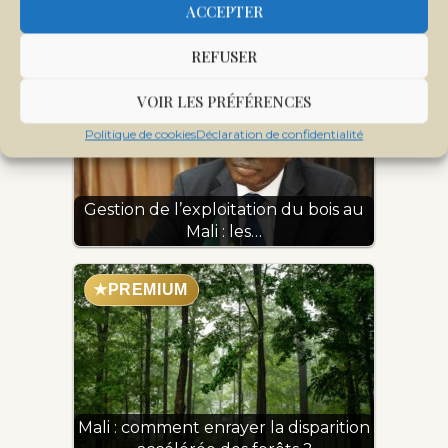
ACCEPTER
Publications similaires:
REFUSER
VOIR LES PRÉFÉRENCES
Politique de cookies
Déclaration de confidentialité
Gestion de l’exploitation du bois au
Mali : les…
★
PREMIUM
Mali : comment enrayer la disparition