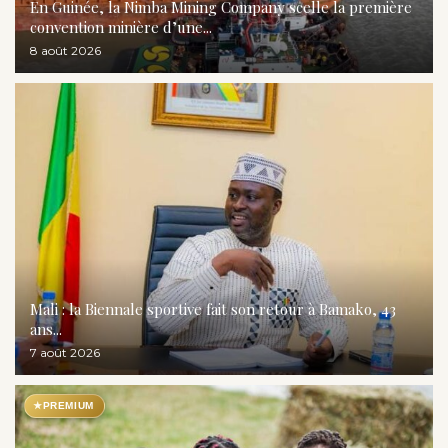
En Guinée, la Nimba Mining Company scelle la première
convention minière d’une...
8 août 2026
Mali : la Biennale sportive fait son retour à Bamako, 43
ans...
7 août 2026
★
PREMIUM