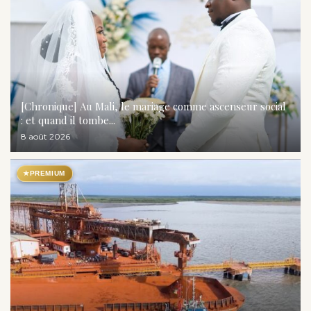
[Chronique] Au Mali, le mariage comme ascenseur social
: et quand il tombe...
8 août 2026
★
PREMIUM