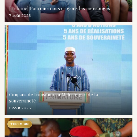
[Tribune] Pourquoi nous croyons les mensonges
7 août 2026
Cinq ans de transition au Mali : le pari de la
souveraineté...
6 août 2026
★
PREMIUM