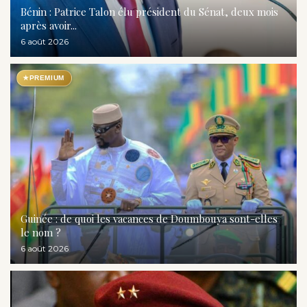
Bénin : Patrice Talon élu président du Sénat, deux mois
après avoir...
6 août 2026
★
PREMIUM
Guinée : de quoi les vacances de Doumbouya sont-elles
le nom ?
6 août 2026