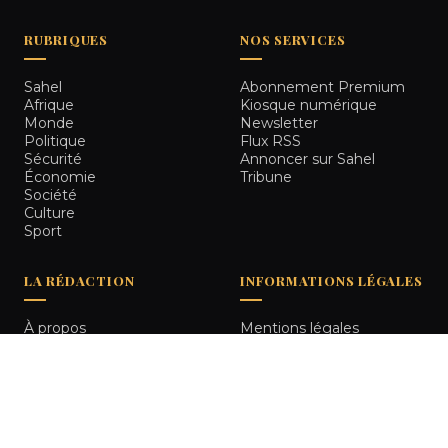
RUBRIQUES
NOS SERVICES
Sahel
Abonnement Premium
Afrique
Kiosque numérique
Monde
Newsletter
Politique
Flux RSS
Sécurité
Annoncer sur Sahel
Économie
Tribune
Société
Culture
Sport
LA RÉDACTION
INFORMATIONS LÉGALES
À propos
Mentions légales
Notre équipe
Politique de
Comment nous vérifions
confidentialité
les informations
Contact