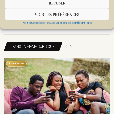
REFUSER
en 2021 que ce nom bascule vers Sahel Tribune afin
d’offrir un contenu plus adapté à nos lecteurs et
VOIR LES PRÉFÉRENCES
partenaires.
Politique de cookies
Déclaration de confidentialité
DANS LA MÊME RUBRIQUE
★
PREMIUM