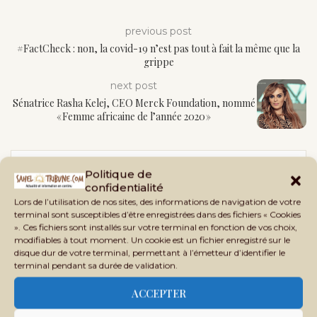
previous post
#FactCheck : non, la covid-19 n’est pas tout à fait la même que la
grippe
next post
Sénatrice Rasha Kelej, CEO Merck Foundation, nommé
« Femme africaine de l’année 2020 »
Politique de
confidentialité
Lors de l’utilisation de nos sites, des informations de navigation de votre
terminal sont susceptibles d’être enregistrées dans des fichiers « Cookies
». Ces fichiers sont installés sur votre terminal en fonction de vos choix,
modifiables à tout moment. Un cookie est un fichier enregistré sur le
SAHEL TRIBUNE
disque dur de votre terminal, permettant à l’émetteur d’identifier le
terminal pendant sa durée de validation.
Sahel Tribune est un site d’informations générales,
ACCEPTER
d’analyses, d’enquêtes et de vérification des faits,
crée en 2020 au Mali, sous le nom Phileingora. C’est