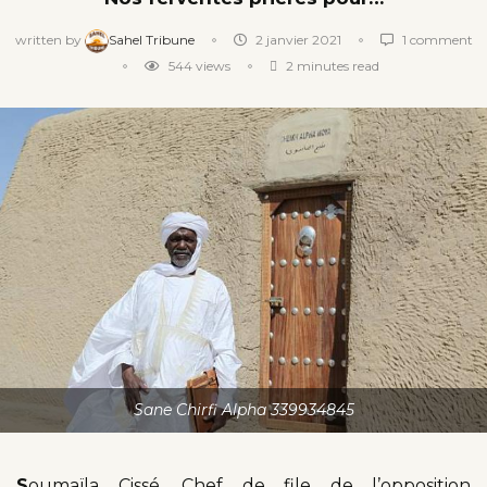
written by
Sahel Tribune
2 janvier 2021
1 comment
544
views
2 minutes read
Sane Chirfi Alpha 339934845
S
oumaïla Cissé, Chef de file de l’opposition