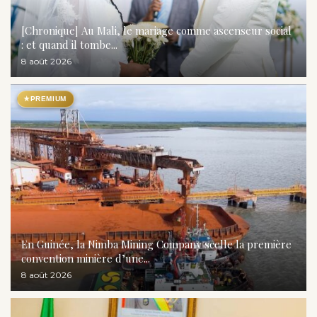
[Chronique] Au Mali, le mariage comme ascenseur social
: et quand il tombe...
8 août 2026
★
PREMIUM
En Guinée, la Nimba Mining Company scelle la première
convention minière d’une...
8 août 2026