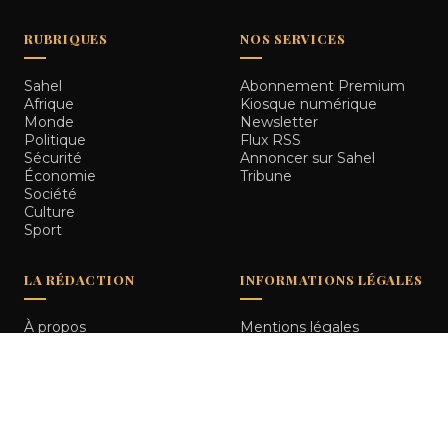
RUBRIQUES
NOS SERVICES
Sahel
Abonnement Premium
Afrique
Kiosque numérique
Monde
Newsletter
Politique
Flux RSS
Sécurité
Annoncer sur Sahel
Économie
Tribune
Société
Culture
Sport
LA RÉDACTION
INFORMATIONS LÉGALES
À propos
Mentions légales
Notre équipe
Politique de
Comment nous vérifions
confidentialité
les informations
Contact