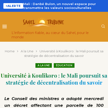
Mali : Danbé Bulon, un nouvel espace pour
ALERTE
transmettre les valeurs socioculturelles
L'information fiable, au cœur du Sahel, pour le
monde
Home
A la Une
Université à Koulikoro : le Mali poursuit sa
stratégie de décentralisation du savoir
A LA UNE
ÉDUCATION
Université à Koulikoro : le Mali poursuit sa
stratégie de décentralisation du savoir
Le Conseil des ministres a adopté mercredi
un décret affectant une parcelle de 100