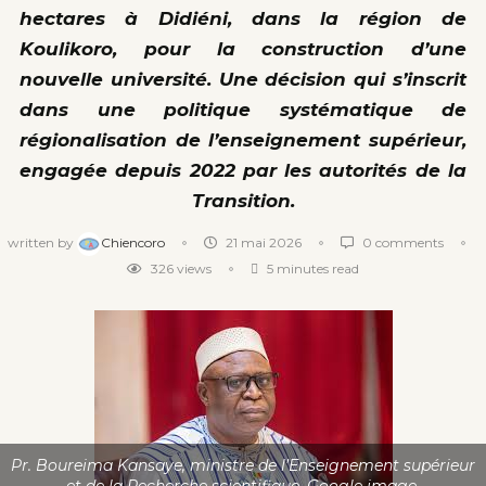
hectares à Didiéni, dans la région de
Koulikoro, pour la construction d’une
nouvelle université. Une décision qui s’inscrit
dans une politique systématique de
régionalisation de l’enseignement supérieur,
engagée depuis 2022 par les autorités de la
Transition.
written by
Chiencoro
21 mai 2026
0 comments
326
views
5 minutes read
Pr. Boureima Kansaye, ministre de l’Enseignement supérieur
et de la Recherche scientifique. Google image.