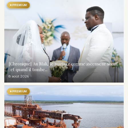
★
PREMIUM
[Chronique] Au Mali, le mariage comme ascenseur social
: et quand il tombe...
8 août 2026
★
PREMIUM