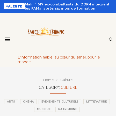
Mali : 1 617 ex-combattants du DDR-I intègrent
ALERTE
les FAMa, après six mois de formation
L'information fiable, au cœur du sahel, pour le
monde
Home
Culture
CATEGORY:
CULTURE
ARTS
CINÉMA
ÉVÉNEMENTS CULTURELS
LITTÉRATURE
MUSIQUE
PATRIMOINE