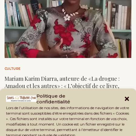
CULTURE
Mariam Karim Diarra, auteure de « La drogue :
Amadou et les autres » : « L’objectif de ce livre,
c’est de sensibiliser la jeunesse »
Politique de
confidentialité
by
Sahel Tribune
12 juin 2020
2 minutes read
Lors de l’utilisation de nos sites, des informations de navigation de votre
terminal sont susceptibles d’être enregistrées dans des fichiers « Cookies
La recrudescence de la consommation de la drogue au Mali
». Ces fichiers sont installés sur votre terminal en fonction de vos choix,
interpelle de plus en plus de jeunes. Mariam …
modifiables à tout moment. Un cookie est un fichier enregistré sur le
disque dur de votre terminal, permettant à l’émetteur d’identifier le
terminal pendant sa durée de validation.