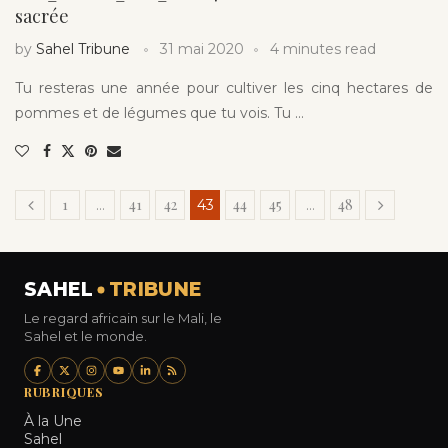
sacrée
by
Sahel Tribune
31 mai 2020
4 minutes read
Tu resteras une année pour cultiver les cinq hectares de
pommes et de légumes que tu vois. Tu …
1
41
42
44
45
48
…
43
…
SAHEL
TRIBUNE
Le regard africain sur le Mali, le
Sahel et le monde.
RUBRIQUES
À la Une
Sahel