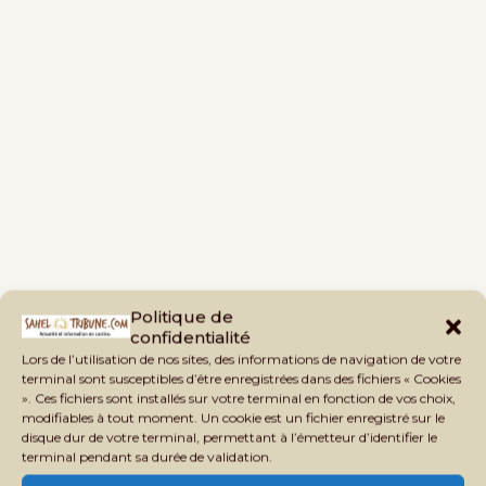
Politique de
confidentialité
Lors de l’utilisation de nos sites, des informations de navigation de votre
previous post
terminal sont susceptibles d’être enregistrées dans des fichiers « Cookies
Après l’interdiction de son sit-in, besoin pour le SYLEEPMA d’être
». Ces fichiers sont installés sur votre terminal en fonction de vos choix,
stratège
modifiables à tout moment. Un cookie est un fichier enregistré sur le
disque dur de votre terminal, permettant à l’émetteur d’identifier le
next post
terminal pendant sa durée de validation.
Fin de cavale du lion