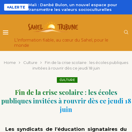
Mali : Danbé Bulon, un nouvel espace pour
ALERTE
transmettre les valeurs socioculturelles
L'information fiable, au cœur du Sahel, pour le
monde
Home
Culture
Fin de la crise scolaire : les écoles publiques
invitées à rouvrir dès ce jeudi 18 juin
CULTURE
Fin de la crise scolaire : les écoles
publiques invitées à rouvrir dès ce jeudi 18
juin
Les syndicats de l’éducation signataires du