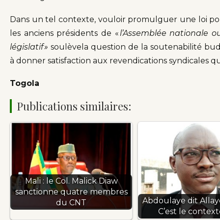
Dans un tel contexte, vouloir promulguer une loi pou
les anciens présidents de «
l’Assemblée nationale o
législatif »
soulèvela question de la soutenabilité bud
à donner satisfaction aux revendications syndicales q
Togola
Publications similaires:
Mali : le Col. Malick Diaw
sanctionne quatre membres
Abdoulaye dit Allaye
du CNT
C’est le context