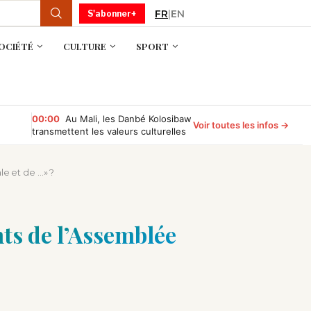
FR
|
EN
S'abonner+
OCIÉTÉ
CULTURE
SPORT
00:00
Au Mali, les Danbé Kolosibaw
Voir toutes les infos →
transmettent les valeurs culturelles
aux jeunes du tournoi « Camp
Compétition »
le et de …» ?
nts de l’Assemblée