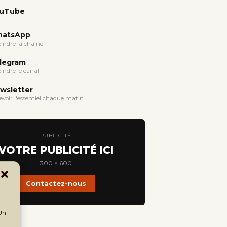
uTube
atsApp
oindre la chaîne
legram
oindre le canal
wsletter
evoir l'essentiel chaque matin
PUBLICITÉ
VOTRE PUBLICITÉ ICI
300 × 600
Contactez-nous
 Un