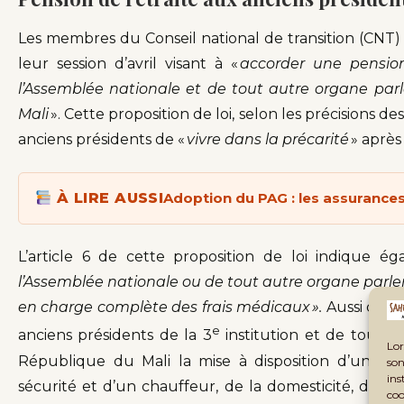
Les membres du Conseil national de transition (CNT) 
leur session d’avril visant à «
accorder une pension
l’Assemblée nationale et de tout autre organe par
Mali
». Cette proposition de loi, selon les précisions 
anciens présidents de «
vivre dans la précarité
» après 
À LIRE AUSSI
Adoption du PAG : les assurances
L’article 6 de cette proposition de loi indique é
l’Assemblée nationale ou de tout autre organe parlem
en charge complète des frais médicaux ».
Aussi cett
e
anciens présidents de la 3
institution et de tout a
Lor
République du Mali la mise à disposition d’un pa
son
ins
sécurité et d’un chauffeur, de la domesticité, d’u
coo