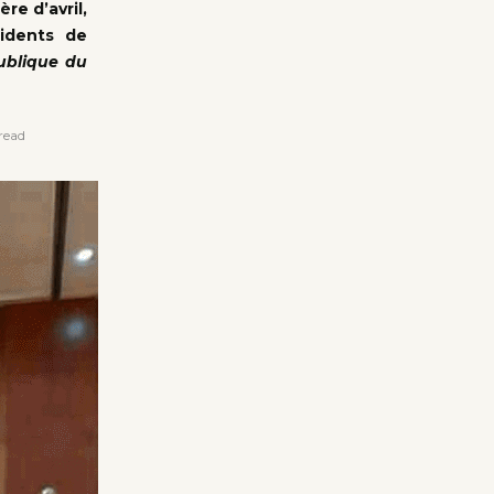
re d’avril,
sidents de
publique du
read