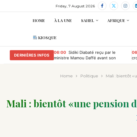
Friday, 7 August 2026
HOME
À LA UNE
SAHEL
AFRIQUE
KIOSQUE
06:00
Sidiki Diabaté reçu par le
06
DERNIÈRES INFOS
ministre Mamou Daffé avant son
cr
retour à l’Accor Arena de Paris
Home
Politique
Mali : bientôt «
Mali : bientôt « une pension 