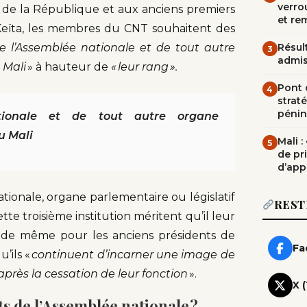
verrou
 de la République et aux anciens premiers
et re
Keïta, les membres du CNT souhaitent des
e l’Assemblée nationale et de tout autre
Résult
3
admi
 Mali
» à hauteur de
« leur rang ».
Pont d
4
straté
pénin
ationale et de tout autre organe
u Mali
Mali 
5
de pr
d’app
tionale, organe parlementaire ou législatif
REST
tte troisième institution méritent qu’il leur
e de même pour les anciens présidents de
Fa
’ils «
continuent d’incarner une image de
après la cessation de leur fonction
».
X 
s de l’Assemblée nationale ?