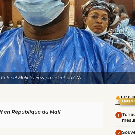
Colonel Malick Diaw president du CNT
LES 
★
PREMI
if en République du Mali
Tchad
1
mesur
Souve
2