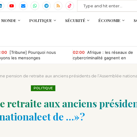
MONDE
POLITIQUE
SÉCURITÉ
ÉCONOMIE
S
:00
[Tribune] Pourquoi nous
02:00
Afrique : les réseaux de
oyons les mensonges
cybercriminalité gagnent en
puissance, selon INTERPOL
 une pension de retraite aux anciens présidents de l’Assemblée nationa
POLITIQUE
de retraite aux anciens préside
nationale et de …» ?