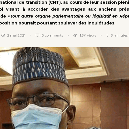
ational de transition (CNT), au cours de leur session pléniè
loi visant à accorder des avantages aux anciens pré
 de «
tout autre organe parlementaire ou législatif en Ré
position pourrait pourtant soulever des inquiétudes.
2 mai 2021
0 comments
1,3K
views
3 minutes 