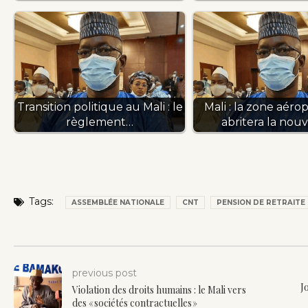
Transition politique au Mali : le
Mali : la zone aéro
règlement…
abritera la nou
Tags:
ASSEMBLÉE NATIONALE
CNT
PENSION DE RETRAITE
previous post
J
Violation des droits humains : le Mali vers
des « sociétés contractuelles »