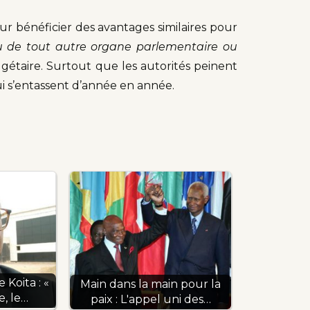
r bénéficier des avantages similaires pour
u de tout autre organe parlementaire ou
gétaire. Surtout que les autorités peinent
ui s’entassent d’année en année.
 Koita : «
Main dans la main pour la
e, le…
paix : L'appel uni des…