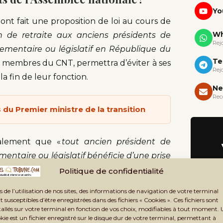
Yo
ont fait une proposition de loi au cours de
Wh
 de retraite aux anciens présidents de
Rej
lementaire ou législatif en République du
Te
des membres du CNT, permettra d’éviter à ses
Rej
la fin de leur fonction.
Ne
Rec
 du Premier ministre de la transition
galement que «
tout ancien président de
entaire ou législatif bénéficie d’une prise
e proposition demande-t-elle en faveur des
Politique de confidentialité
utre organe parlementaire ou législatif en
s de l’utilisation de nos sites, des informations de navigation de votre terminal
sseport diplomatique, de deux agents de
t susceptibles d’être enregistrées dans des fichiers « Cookies ». Ces fichiers sont
tallés sur votre terminal en fonction de vos choix, modifiables à tout moment.
ne indemnité de logement, d’une indemnité
kie est un fichier enregistré sur le disque dur de votre terminal, permettant à