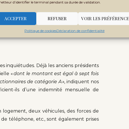
metteur d’identifier le terminal pendant sa durée de validation.
pension spéciale de retraite et autres
ACCEPTER
REFUSER
VOIR LES PRÉFÉRENCE
4 de cette proposition de loi qui attend
Politique de cookies
Déclaration de confidentialité
er de l’exercice budgétaire suivant sa
es inquiétudes. Déjà les anciens présidents
elle «
dont le montant est égal à sept fois
ctionnaires de catégorie A »,
indiquent nos
ficient-ils d’une indemnité mensuelle de
un logement, deux véhicules, des forces de
t de téléphone, etc., sont également prises