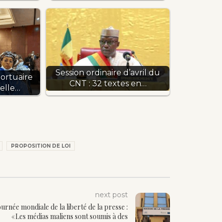
Session ordinaire d’avril du
portuaire
CNT : 32 textes en…
velle…
PROPOSITION DE LOI
next post
ournée mondiale de la liberté de la presse :
« Les médias maliens sont soumis à des