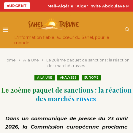
Mali-Algérie : Alger invite Abdoulaye Maïga, la nor
URGENT
L'information fiable, au cœur du Sahel, pour le
monde
Home
A la Une
Le 20ème paquet de sanctions : la réaction
des marchés russes
A LA UNE
ANALYSES
EUROPE
Le 20ème paquet de sanctions : la réaction
des marchés russes
Dans un communiqué de presse du 23 avril
2026, la Commission européenne proclame