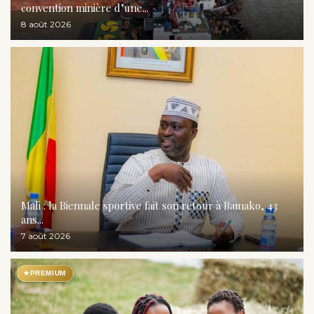
convention minière d’une...
8 août 2026
Mali : la Biennale sportive fait son retour à Bamako, 43
ans...
7 août 2026
★
PREMIUM