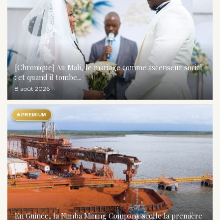
[Chronique] Au Mali, le mariage comme ascenseur social
: et quand il tombe...
8 août 2026
★
PREMIUM
En Guinée, la Nimba Mining Company scelle la première