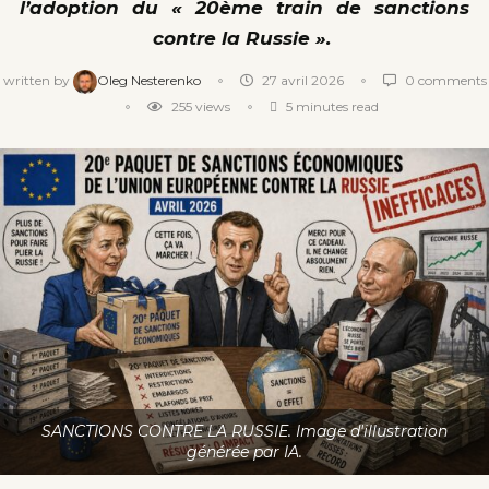
l’adoption du « 20ème train de sanctions
contre la Russie ».
written by
Oleg Nesterenko
27 avril 2026
0 comments
255
views
5 minutes read
SANCTIONS CONTRE LA RUSSIE. Image d'illustration
générée par IA.