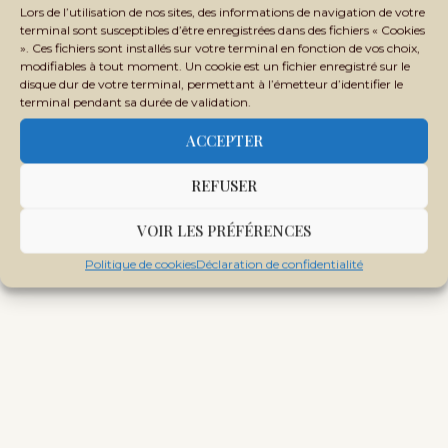
Lors de l’utilisation de nos sites, des informations de navigation de votre
CULTURE AU MALI
CULTURE MALIENNE
DIASPORA AFRICAINE
terminal sont susceptibles d’être enregistrées dans des fichiers « Cookies
». Ces fichiers sont installés sur votre terminal en fonction de vos choix,
MAISON AFRICAINE DE LA PHOTOGRAPHIE
MALI
modifiables à tout moment. Un cookie est un fichier enregistré sur le
MAMOU DAFFÉ
NARRATION AFRICAINE
disque dur de votre terminal, permettant à l’émetteur d’identifier le
terminal pendant sa durée de validation.
PATRIMOINE CULTUREL AFRICAIN
PHOTOGRAPHIE AFRICAINE
PHOTOGRAPHIE CONTEMPORAINE
REFABULATION
ACCEPTER
RENCONTRES DE BAMAKO
SOUVERAINETÉ CULTURELLE
REFUSER
VOIR LES PRÉFÉRENCES
Politique de cookies
Déclaration de confidentialité