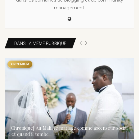
management.
DANS LA MÊME RUBRIQUE
★
PREMIUM
[Chronique] Au Mali, le mariage comme ascenseur social
: et quand il tombe...