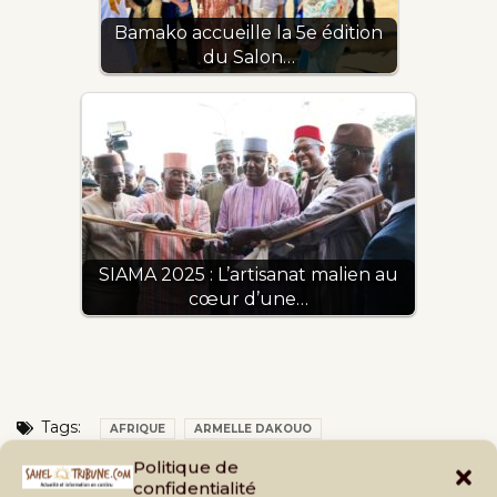
Bamako accueille la 5e édition
du Salon…
SIAMA 2025 : L’artisanat malien au
cœur d’une…
Tags:
AFRIQUE
ARMELLE DAKOUO
ART CONTEMPORAIN AFRICAIN
ARTISTES AFRICAINS
Politique de
confidentialité
BAMAKO 2026
BIENNALE AFRICAINE DE LA PHOTOGRAPHIE