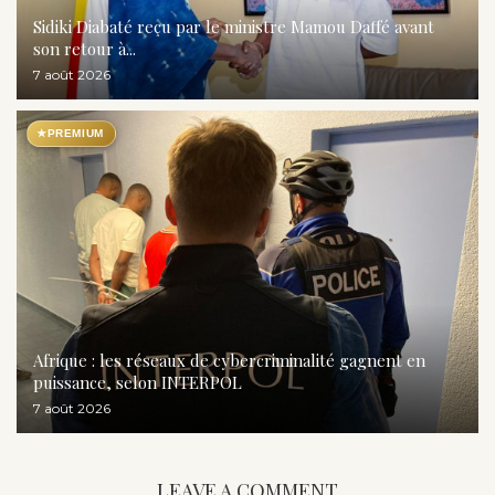
Sidiki Diabaté reçu par le ministre Mamou Daffé avant
son retour à...
7 août 2026
★
PREMIUM
Afrique : les réseaux de cybercriminalité gagnent en
puissance, selon INTERPOL
7 août 2026
LEAVE A COMMENT