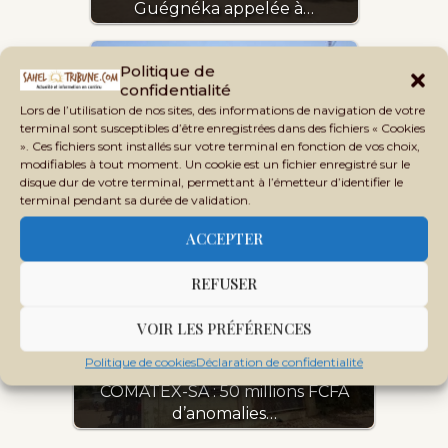
Guégnéka appelée à…
Politique de
confidentialité
Lors de l’utilisation de nos sites, des informations de navigation de votre
terminal sont susceptibles d’être enregistrées dans des fichiers « Cookies
». Ces fichiers sont installés sur votre terminal en fonction de vos choix,
modifiables à tout moment. Un cookie est un fichier enregistré sur le
disque dur de votre terminal, permettant à l’émetteur d’identifier le
terminal pendant sa durée de validation.
Audit financier de la
pouponnière : des problèmes…
ACCEPTER
REFUSER
VOIR LES PRÉFÉRENCES
Politique de cookies
Déclaration de confidentialité
COMATEX-SA : 50 millions FCFA
d’anomalies…