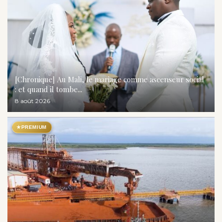
[Chronique] Au Mali, le mariage comme ascenseur social
: et quand il tombe...
8 août 2026
★
PREMIUM