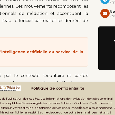
Rej
ahéliennes. Ces mouvements recomposent les
Ne
aditionnels de médiation et accentuent la
Rec
l’eau, le foncier pastoral et les denrées de
ntelligence artificielle au service de la
 par le contexte sécuritaire et parfois
pports sociaux traditionnels. Des tensions
Politique de confidentialité
s peuvent désormais déboucher rapidement
 les mécanismes traditionnels de médiation
s de l’utilisation de nos sites, des informations de navigation de votre terminal
t susceptibles d’être enregistrées dans des fichiers « Cookies ». Ces fichiers sont
sans l’appui des autorités étatiques et des
tallés sur votre terminal en fonction de vos choix, modifiables à tout moment.
kie est un fichier enregistré sur le disque dur de votre terminal, permettant à