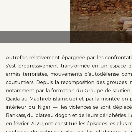
Autrefois relativement épargnée par les confronta
s’est progressivement transformée en un espace 
armés terroristes, mouvements d’autodéfense comm
coutumiers. Depuis la recomposition des groupes 
notamment par la formation du Groupe de soutien à 
Qaïda au Maghreb islamique) et par la montée en p
intérieur du Niger —, les violences se sont déplacé
Bankass, du plateau dogon et de leurs périphéries. 
en février 2020, ont constitué les épisodes les plus m
centaines de victimes civiles peules et dogons et