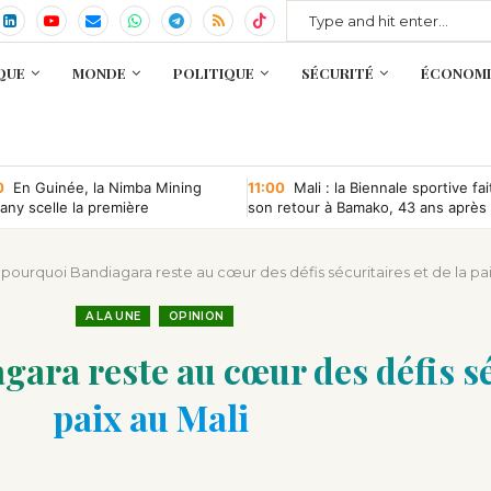
QUE
MONDE
POLITIQUE
SÉCURITÉ
ÉCONOMI
0
En Guinée, la Nimba Mining
11:00
Mali : la Biennale sportive fai
ny scelle la première
son retour à Bamako, 43 ans après
ntion minière d’une société
que depuis l’indépendance
pourquoi Bandiagara reste au cœur des défis sécuritaires et de la pai
A LA UNE
OPINION
ara reste au cœur des défis séc
paix au Mali