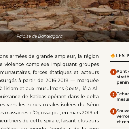
Falaise de Bandiagara
LES 
tions armées de grande ampleur, la région
de violence complexe impliquant groupes
Pont d
unautaires, forces étatiques et acteurs
1
straté
insurgés à partir de 2016-2018 — marquée
pénin
l’islam et aux musulmans (GSIM, lié à Al-
Tchad
2
uissance de katibas opérant dans le delta
mesur
es vers les zones rurales isolées du Séno
Souve
3
Les massacres d’Ogossagou, en mars 2019 et
verrou
eurtriers de cette spirale, faisant plusieurs
et re
 révélant au monde l’ampleur de la crise