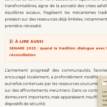
transfrontalières, signe de la porosité des crises s
équilibres sociaux, fragilisent les mécanismes tr
pression sur des ressources déjà limitées, notamment 
première nécessité.
À LIRE AUSSI
SENARE 2025 : quand la tradition dialogue avec l’i
réconciliation
L’armement progressif des communautés, favorisé
encouragé localement, a profondément modifié les ra
autrefois contenues par les ressources coutumière
sur des affrontements meurtriers. Dans ce contexte,
Lor
son
demeurent importants, mais apparaissent insuffisants 
ins
dispositifs de sécurité.
coo