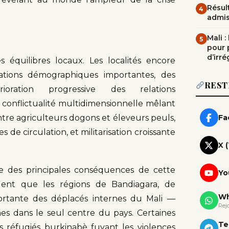
Résult
4
admi
Mali 
5
pour 
d’irré
équilibres locaux. Les localités encore
tations démographiques importantes, des
REST
oration progressive des relations
conflictualité multidimensionnelle mêlant
tre agriculteurs dogons et éleveurs peuls,
Fa
 de circulation, et militarisation croissante
X 
e des principales conséquences de cette
Yo
quent que les régions de Bandiagara, de
Wh
rtante des déplacés internes du Mali —
Rej
nes dans le seul centre du pays. Certaines
Te
éfugiés burkinabè fuyant les violences