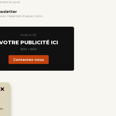
oindre le canal
wsletter
evoir l'essentiel chaque matin
PUBLICITÉ
VOTRE PUBLICITÉ ICI
300 × 600
Contactez-nous
 Un