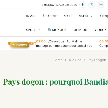
Saturday, 8 August 2026
HOME
À LA UNE
MALI
SAHEL
AFRI
SPORT
KIOSQUE
OPINION
VIDÉOS
02:00
[Chronique] Au Mali, le
00:0
EN CE MOMENT
★
PREMIUM
mariage comme ascenseur social : et
Compa
quand il tombe en panne ?
conve
publi
Home
A la Une
Pays dogon : 
Pays dogon : pourquoi Bandiag