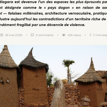
diagara
est devenue l’un des espaces les plus éprouvés par
nt désignée comme le « pays dogon » en raison de so
l — falaises millénaires, architecture vernaculaire, pratique
ustre aujourd’hui les contradictions d’un territoire riche de
ndément fragilisé par une décennie de violence.
25 mai 2026
0 comments
436
views
7 minutes