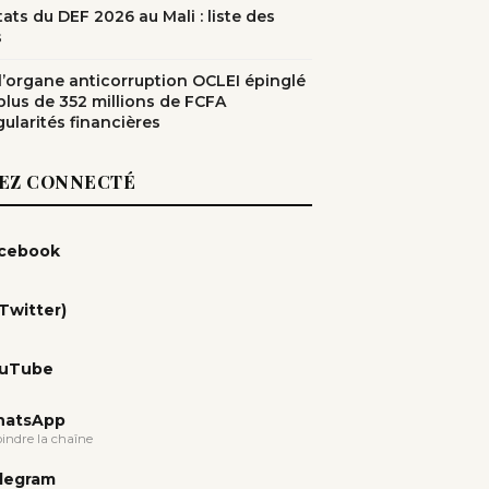
ats du DEF 2026 au Mali : liste des
s
: l’organe anticorruption OCLEI épinglé
plus de 352 millions de FCFA
gularités financières
EZ CONNECTÉ
cebook
(Twitter)
uTube
atsApp
oindre la chaîne
legram