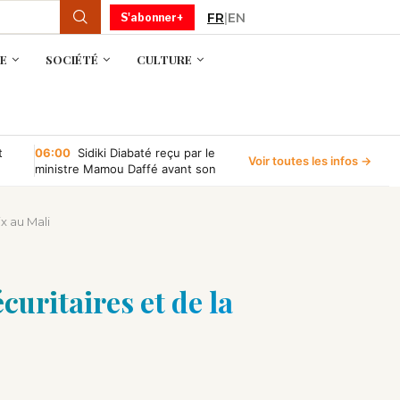
FR
|
EN
S'abonner+
E
SOCIÉTÉ
CULTURE
t
06:00
Sidiki Diabaté reçu par le
Voir toutes les infos →
ministre Mamou Daffé avant son
retour à l’Accor Arena de Paris
x au Mali
uritaires et de la