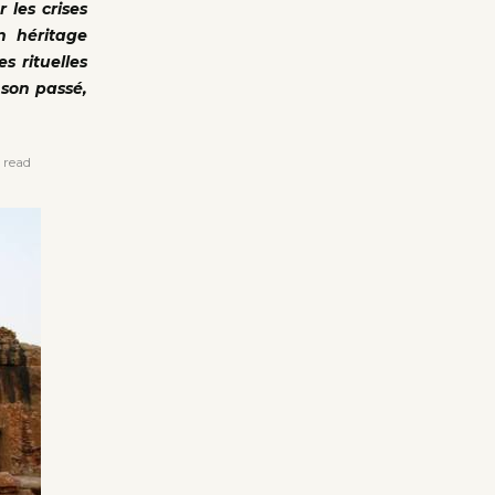
 les crises
n héritage
s rituelles
 son passé,
 read