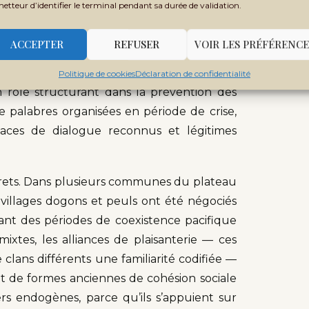
metteur d’identifier le terminal pendant sa durée de validation.
réserver
ACCEPTER
REFUSER
VOIR LES PRÉFÉRENCE
 des capacités réelles de régulation sociale
iales, chefs coutumiers, dignitaires religieux
Politique de cookies
Déclaration de confidentialité
n rôle structurant dans la prévention des
e palabres organisées en période de crise,
paces de dialogue reconnus et légitimes
crets. Dans plusieurs communes du plateau
 villages dogons et peuls ont été négociés
tant des périodes de coexistence pacifique
xtes, les alliances de plaisanterie — ces
 clans différents une familiarité codifiée —
nt de formes anciennes de cohésion sociale
ers endogènes, parce qu’ils s’appuient sur