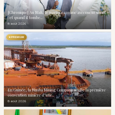
[Chronique] Au Mali, le mariage comme ascenseur social
: et quand il tombe...
8 août 2026
★
PREMIUM
En Guinée, la Nimba Mining Company scelle la première
convention minière d’une...
8 août 2026