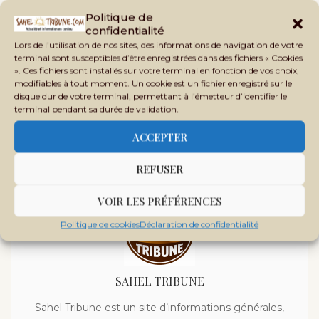
Politique de
confidentialité
Lors de l’utilisation de nos sites, des informations de navigation de votre
terminal sont susceptibles d’être enregistrées dans des fichiers « Cookies
». Ces fichiers sont installés sur votre terminal en fonction de vos choix,
previous post
modifiables à tout moment. Un cookie est un fichier enregistré sur le
Mali : le discours Macron ou l’art de renverser les responsabilités
disque dur de votre terminal, permettant à l’émetteur d’identifier le
terminal pendant sa durée de validation.
next post
Dot et cérémonies : pourquoi le mariage coûte de plus
ACCEPTER
en plus cher au Mali
REFUSER
VOIR LES PRÉFÉRENCES
Politique de cookies
Déclaration de confidentialité
SAHEL TRIBUNE
Sahel Tribune est un site d’informations générales,