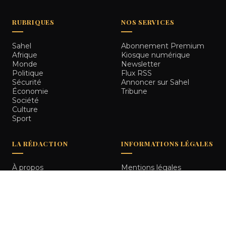
RUBRIQUES
NOS SERVICES
Sahel
Abonnement Premium
Afrique
Kiosque numérique
Monde
Newsletter
Politique
Flux RSS
Sécurité
Annoncer sur Sahel
Économie
Tribune
Société
Culture
Sport
LA RÉDACTION
INFORMATIONS LÉGALES
À propos
Mentions légales
Notre équipe
Politique de
Comment nous vérifions
confidentialité
les informations
Contact