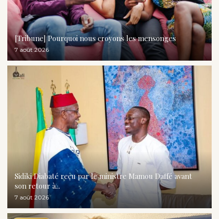
[Tribune] Pourquoi nous croyons les mensonges
7 août 2026
Sidiki Diabaté reçu par le ministre Mamou Daffé avant
son retour à...
7 août 2026