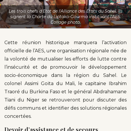
Les trois chefs d'Etat de l'Alliance des États du Sahel. Ils
signent la Charte du Liptako-Gourma instituant l'AES.
Collage photo.
Cette réunion historique marquera l’activation
officielle de l’AES, une organisation régionale née de
la volonté de mutualiser les efforts de lutte contre
l’insécurité et de promouvoir le développement
socio-économique dans la région du Sahel. Le
colonel Assimi Goïta du Mali, le capitaine Ibrahim
Traoré du Burkina Faso et le général Abdrahamane
Tiani du Niger se retrouveront pour discuter des
défis communs et identifier des solutions régionales
concertées.
Devoir d’assistance et de secours