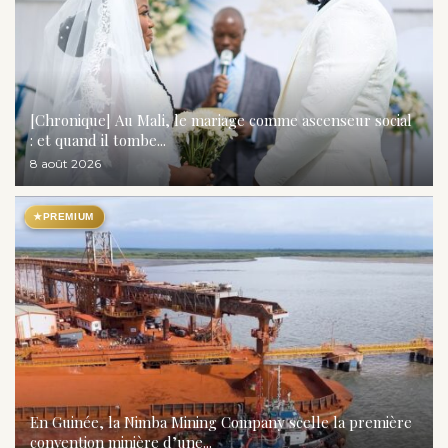
[Chronique] Au Mali, le mariage comme ascenseur social
: et quand il tombe...
8 août 2026
★
PREMIUM
En Guinée, la Nimba Mining Company scelle la première
convention minière d’une...