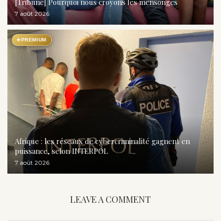
[Tribune] Pourquoi nous croyons les mensonges
7 août 2026
★
PREMIUM
Afrique : les réseaux de cybercriminalité gagnent en
puissance, selon INTERPOL
7 août 2026
LEAVE A COMMENT