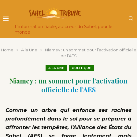
L'information fiable, au cœur du Sahel, pour le
monde
Home
A la Une
Niamey : un sommet pour l’activation officielle
de l’AES
A LA UNE
POLITIQUE
Niamey : un sommet pour l’activation
officielle de l’AES
Comme un arbre qui enfonce ses racines
profondément dans le sol pour se préparer à
affronter les tempêtes, l’Alliance des États du
Sahel (AES) se forge lentement mais