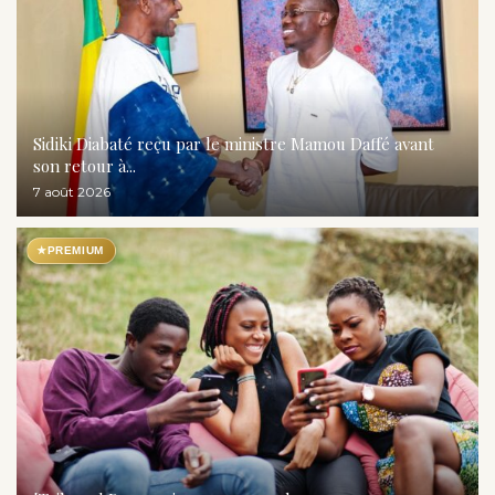
Sidiki Diabaté reçu par le ministre Mamou Daffé avant
son retour à...
7 août 2026
★
PREMIUM