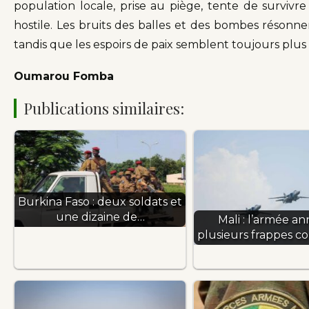
population locale, prise au piège, tente de survi
hostile. Les bruits des balles et des bombes résonnen
tandis que les espoirs de paix semblent toujours plus l
Oumarou Fomba
Publications similaires:
Burkina Faso : deux soldats et
une dizaine de…
Mali : l’armée a
plusieurs frappes c