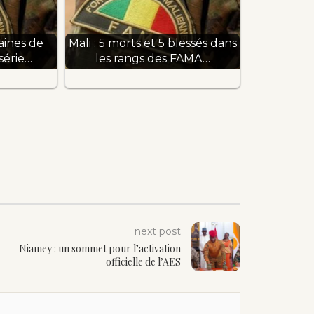
zaines de
Mali : 5 morts et 5 blessés dans
série…
les rangs des FAMA…
next post
Niamey : un sommet pour l’activation
officielle de l’AES