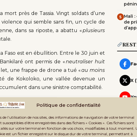
pénin
a mort près de Tassia. Vingt soldats d’une
Mali 
5
e violence qui semble sans fin, un cycle de
de pr
d’app
ienne, dans sa riposte, a abattu «
plusieurs
tale.
REST
 Faso est en ébullition. Entre le 30 juin et
 Bankilaré ont permis de «
neutraliser huit
Fa
illet, une frappe de drone a tué «
au moins
mité de Kokoloko, une vallée devenue un
X 
’accumulent dans une sinistre comptabilité.
Yo
Politique de confidentialité
r Mali a échoué
Wh
Rej
s de l’utilisation de nos sites, des informations de navigation de votre terminal
t susceptibles d’être enregistrées dans des fichiers « Cookies ». Ces fichiers sont
atmosphère de guerre permanente dans cette
Te
tallés sur votre terminal en fonction de vos choix, modifiables à tout moment.
Rej
kie est un fichier enregistré sur le disque dur de votre terminal, permettant à
tué «
une trentaine de terroristes
» dans la