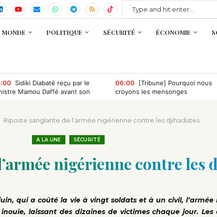
MONDE
POLITIQUE
SÉCURITÉ
ÉCONOMIE
S
:00
Sidiki Diabaté reçu par le
06:00
[Tribune] Pourquoi nous
nistre Mamou Daffé avant son
croyons les mensonges
tour à l’Accor Arena de Paris
Riposte sanglante de l’armée nigérienne contre les djihadistes
A LA UNE
SÉCURITÉ
l’armée nigérienne contre les d
uin, qui a coûté la vie à vingt soldats et à un civil, l’armée
nouïe, laissant des dizaines de victimes chaque jour. Les 