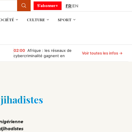
FR
|
EN
S'abonner+
OCIÉTÉ
CULTURE
SPORT
02:00
Afrique : les réseaux de
Voir toutes les infos →
cybercriminalité gagnent en
puissance, selon INTERPOL
jihadistes
 nigérienne
djihadistes