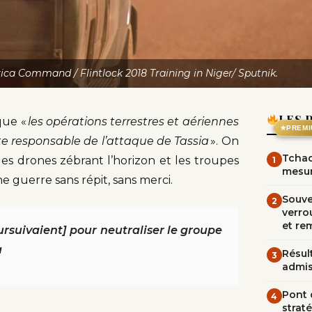
rica Command / Flintlock 2018 Training in Niger/ Sputnik.
LES 
que «
les opérations terrestres et aériennes
★
PREMI
ste responsable de l’attaque de Tassia
». On
Tchad
 les drones zébrant l’horizon et les troupes
1
mesur
 guerre sans répit, sans merci.
Souve
2
verrou
et re
ursuivaient] pour neutraliser le groupe
a
Résult
3
admi
Pont d
4
straté