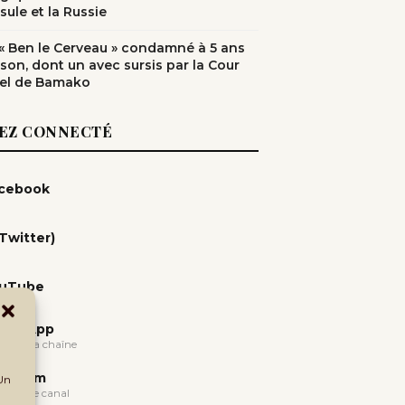
sule et la Russie
: « Ben le Cerveau » condamné à 5 ans
ison, dont un avec sursis par la Cour
el de Bamako
EZ CONNECTÉ
cebook
(Twitter)
uTube
atsApp
oindre la chaîne
legram
 Un
oindre le canal