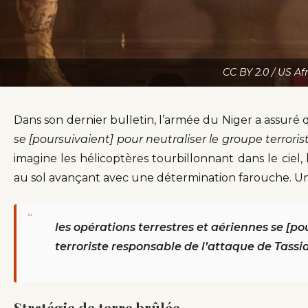
CC BY 2.0 / US Af
Dans son dernier bulletin, l’armée du Niger a assuré 
se [poursuivaient] pour neutraliser le groupe terrori
imagine les hélicoptères tourbillonnant dans le ciel,
au sol avançant avec une détermination farouche. Une
“
les opérations terrestres et aériennes se [po
terroriste responsable de l’attaque de Tassi
Stratégie de terre brûlée