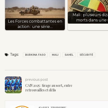
Mali : plusieurs di
morts dans une 
Les Forces combattantes en
action : une série…
Tags:
BURKINA FASO
MALI
SAHEL
SÉCURITÉ
previous post
CAN 2025 : tirage au sort, entre
retrouvailles et défis
SAHEL TRIBUNE