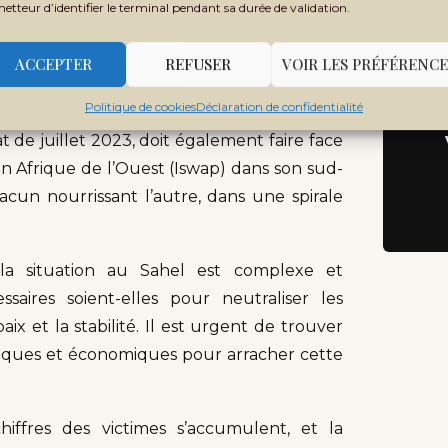
metteur d’identifier le terminal pendant sa durée de validation.
s d’un raid aérien. Une série d’actions
Ne
Rec
erre brûlée.
ACCEPTER
REFUSER
VOIR LES PRÉFÉRENCE
ramener la paix
Politique de cookies
Déclaration de confidentialité
at de juillet 2023, doit également faire face
n Afrique de l’Ouest (Iswap) dans son sud-
hacun nourrissant l’autre, dans une spirale
la situation au Sahel est complexe et
ssaires soient-elles pour neutraliser les
x et la stabilité. Il est urgent de trouver
itiques et économiques pour arracher cette
iffres des victimes s’accumulent, et la