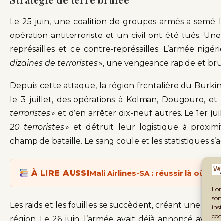
Le 25 juin, une coalition de groupes armés a semé l
opération antiterroriste et un civil ont été tués. Un
représailles et de contre-représailles. L’armée nigér
dizaines de terroristes
», une vengeance rapide et bru
Depuis cette attaque, la région frontalière du Burkina
le 3 juillet, des opérations à Kolman, Dougouro, et
terroristes
» et d’en arrêter dix-neuf autres. Le 1er ju
20 terroristes
» et détruit leur logistique à proxi
champ de bataille. Le sang coule et les statistiques s
À LIRE AUSSI
Mali Airlines-SA : réussir là où Ai
Lor
son
Les raids et les fouilles se succèdent, créant une 
ins
coo
région. Le 26 juin, l’armée avait déjà annoncé avoir 