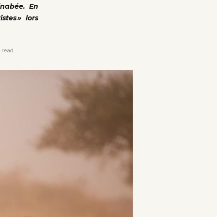
inabée. En
stes » lors
 read