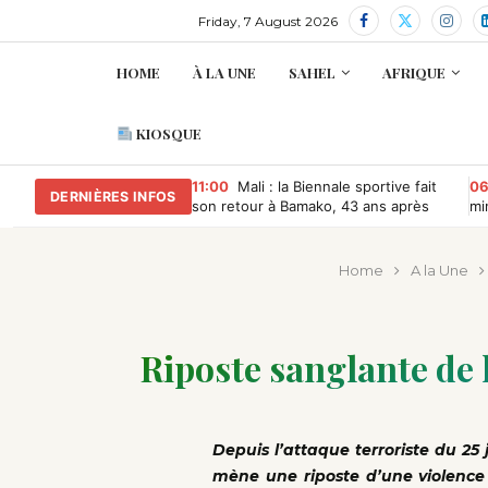
Friday, 7 August 2026
HOME
À LA UNE
SAHEL
AFRIQUE
KIOSQUE
11:00
Mali : la Biennale sportive fait
06
DERNIÈRES INFOS
son retour à Bamako, 43 ans après
mi
re
Home
A la Une
Riposte sanglante de 
Depuis l’attaque terroriste du 25 j
mène une riposte d’une violence i