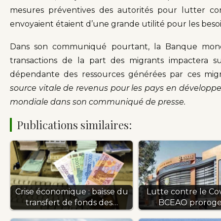
mesures préventives des autorités pour lutter con
envoyaient étaient d’une grande utilité pour les besoin
Dans son communiqué pourtant, la Banque mondi
transactions de la part des migrants impactera s
dépendante des ressources générées par ces mig
source vitale de revenus pour les pays en développ
mondiale dans son communiqué de presse.
Publications similaires:
Crise économique : baisse du
Lutte contre le Covi
transfert de fonds des…
BCEAO proroge