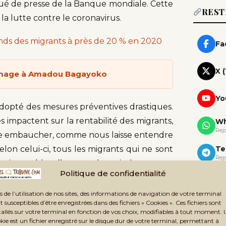
qué de presse de la Banque mondiale. Cette
REST
 la lutte contre le coronavirus.
onds des migrants à près de 20 % en 2020
Fa
X 
ommage à Amadou Bagayoko
Yo
adopté des mesures préventives drastiques.
 impactent sur la rentabilité des migrants,
Wh
Rej
ire embaucher, comme nous laisse entendre
lon celui-ci, tous les migrants qui ne sont
Te
Rej
ont incapables d’envoyer la moindre somme
Politique de confidentialité
Ne
u’on n’est pas embauché, le salaire reste
Rec
s de l’utilisation de nos sites, des informations de navigation de votre terminal
t susceptibles d’être enregistrées dans des fichiers « Cookies ». Ces fichiers sont
tallés sur votre terminal en fonction de vos choix, modifiables à tout moment.
 plus d’argent et donc pas d’envoi. Malgré
kie est un fichier enregistré sur le disque dur de votre terminal, permettant à