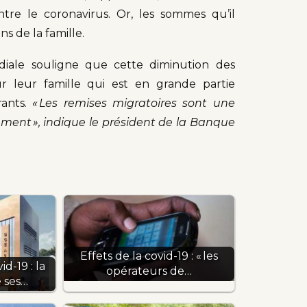
tre le coronavirus. Or, les sommes qu’il
s de la famille.
ale souligne que cette diminution des
ur leur famille qui est en grande partie
rants.
« Les remises migratoires sont une
ement »
, indique le président de la Banque
Effets de la covid-19 : « les
d-19 : la
opérateurs de…
 ses…