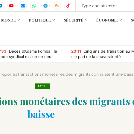
MONDE
POLITIQUE
SÉCURITÉ
ÉCONOMIE
S
:33
Décès d’Adama Fomba : le
23:11
Cinq ans de transition au M
nde syndical malien en deuil
: le pari de la souveraineté
commence à porter ses fruits
urquoi les transactions monétaires des migrants connaissent une baiss
ACTU
ctions monétaires des migrants
baisse