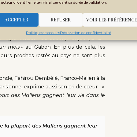
penses liées à leur propre existence.
metteur d’identifier le terminal pendant sa durée de validation.
sible d’obliger le port du masque
ACCEPTER
REFUSER
VOIR LES PRÉFÉRENCE
les pays européens. Ceux sur le continent
Politique de cookies
Déclaration de confidentialité
 un migrant malien au Gabon, indique qu’
« En
un mois »
au Gabon. En plus de cela, les
 leurs proches restés au pays ne sont plus
onde, Tahirou Dembélé, Franco-Malien à la
arisienne, exprime aussi son cri de cœur :
«
upart des Maliens gagnent leur vie dans le
ue la plupart des Maliens gagnent leur