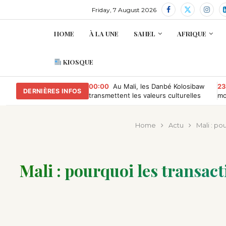
Friday, 7 August 2026
HOME
À LA UNE
SAHEL
AFRIQUE
KIOSQUE
00:00
Au Mali, les Danbé Kolosibaw
23
DERNIÈRES INFOS
transmettent les valeurs culturelles
mo
aux jeunes du tournoi « Camp
Compétition »
Home
Actu
Mali : po
Mali : pourquoi les transa