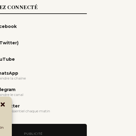
EZ CONNECTÉ
cebook
(Twitter)
uTube
atsApp
oindre la chaîne
legram
oindre le canal
wsletter
evoir l'essentiel chaque matin
 Un
PUBLICITÉ