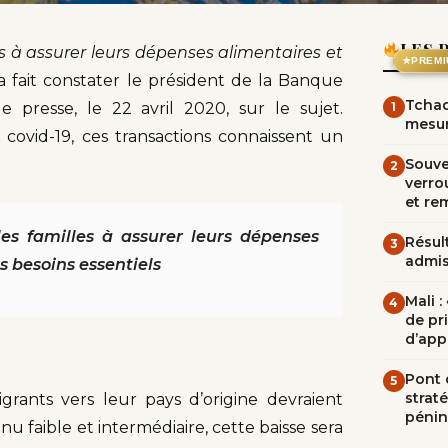
LES 
s à assurer leurs dépenses alimentaires et
★
PREMI
a fait constater le président de la Banque
Tchad
e presse, le 22 avril 2020, sur le sujet.
1
mesur
covid-19, ces transactions connaissent un
Souve
2
verrou
et re
es familles à assurer leurs dépenses
Résult
3
admi
s besoins essentiels
Mali 
4
de pr
d’app
Pont d
5
straté
grants vers leur pays d’origine devraient
pénin
u faible et intermédiaire, cette baisse sera