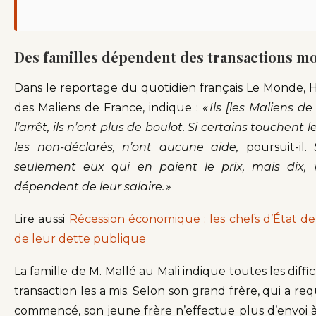
Des familles dépendent des transactions m
Dans le reportage du quotidien français Le Monde, H
des Maliens de France, indique :
« Ils
[les Maliens de 
l’arrêt, ils n’ont plus de boulot. Si certains touchent 
les non-déclarés, n’ont aucune aide,
poursuit-il.
S
seulement eux qui en paient le prix, mais dix, 
dépendent de leur salaire. »
Lire aussi
Récession économique : les chefs d’État 
de leur dette publique
La famille de M. Mallé au Mali indique toutes les diffi
transaction les a mis. Selon son grand frère, qui a r
commencé, son jeune frère n’effectue plus d’envoi à la