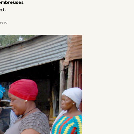
nombreuses
nt.
read