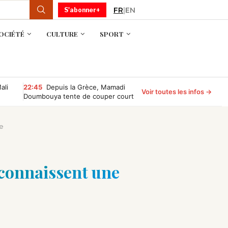
FR
|
EN
S'abonner+
OCIÉTÉ
CULTURE
SPORT
ali
22:45
Depuis la Grèce, Mamadi
Voir toutes les infos →
Doumbouya tente de couper court
aux rumeurs sur son absence
e
 connaissent une