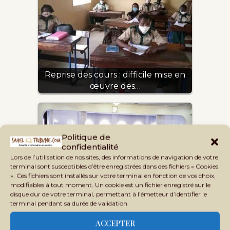
Reprise des cours : difficile mise en
œuvre des…
Politique de
confidentialité
Lors de l’utilisation de nos sites, des informations de navigation de votre
terminal sont susceptibles d’être enregistrées dans des fichiers « Cookies
». Ces fichiers sont installés sur votre terminal en fonction de vos choix,
modifiables à tout moment. Un cookie est un fichier enregistré sur le
3e vague de la Covid-19 au Mali : les
disque dur de votre terminal, permettant à l’émetteur d’identifier le
autorités…
terminal pendant sa durée de validation.
ACCEPTER