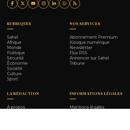
RUBRIQUES
NOS SERVICES
Sahel
Abonnement Premium
Afrique
Kiosque numérique
Monde
Newsletter
Politique
Flux RSS
Sécurité
Annoncer sur Sahel
Économie
Tribune
Société
Culture
Sport
LA RÉDACTION
INFORMATIONS LÉGALES
À propos
Mentions légales
Notre équipe
Politique de
Comment nous vérifions
confidentialité
les informations
Contact