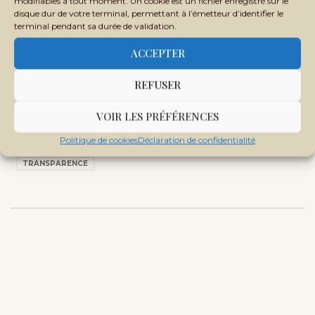
modifiables à tout moment. Un cookie est un fichier enregistré sur le
disque dur de votre terminal, permettant à l’émetteur d’identifier le
terminal pendant sa durée de validation.
ITIE 2024 : le miroir minier du Mali,
ACCEPTER
du Burkina et du Niger
REFUSER
VOIR LES PRÉFÉRENCES
Politique de cookies
Déclaration de confidentialité
Tags:
ÉCONOMIE
FFI
FLUX FINANCIER ILLICITE
TRANSPARENCE