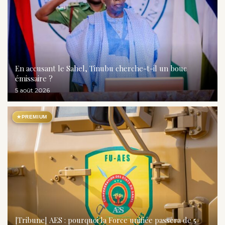
En accusant le Sahel, Tinubu cherche-t-il un bouc
émissaire ?
5 août 2026
★
PREMIUM
[Tribune] AES : pourquoi la Force unifiée passera de 5