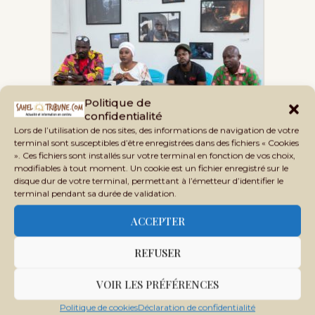
Politique de
«Taama Deme» : un projet d’appui à
confidentialité
la mobilité des…
Lors de l’utilisation de nos sites, des informations de navigation de votre
terminal sont susceptibles d’être enregistrées dans des fichiers « Cookies
». Ces fichiers sont installés sur votre terminal en fonction de vos choix,
modifiables à tout moment. Un cookie est un fichier enregistré sur le
disque dur de votre terminal, permettant à l’émetteur d’identifier le
terminal pendant sa durée de validation.
ACCEPTER
REFUSER
Mali–Union africaine : une
tentative de dégel après…
VOIR LES PRÉFÉRENCES
Politique de cookies
Déclaration de confidentialité