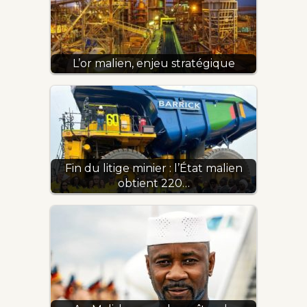
L’or malien, enjeu stratégique
Fin du litige minier : l’État malien
obtient 220…