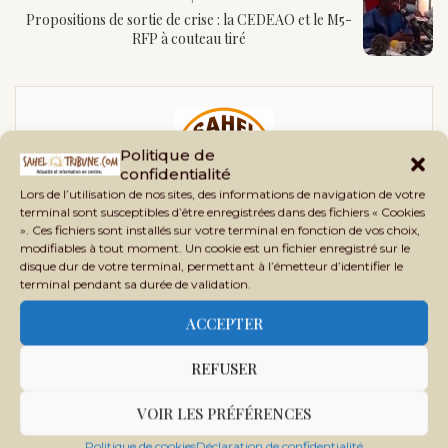
Propositions de sortie de crise : la CEDEAO et le M5-
RFP à couteau tiré
Politique de
confidentialité
Lors de l’utilisation de nos sites, des informations de navigation de votre
terminal sont susceptibles d’être enregistrées dans des fichiers « Cookies
SAHEL TRIBUNE
». Ces fichiers sont installés sur votre terminal en fonction de vos choix,
modifiables à tout moment. Un cookie est un fichier enregistré sur le
Sahel Tribune est un site d’informations générales,
disque dur de votre terminal, permettant à l’émetteur d’identifier le
terminal pendant sa durée de validation.
d’analyses, d’enquêtes et de vérification des faits,
crée en 2020 au Mali, sous le nom Phileingora. C’est
ACCEPTER
en 2021 que ce nom bascule vers Sahel Tribune afin
d’offrir un contenu plus adapté à nos lecteurs et
REFUSER
partenaires.
VOIR LES PRÉFÉRENCES
Politique de cookies
Déclaration de confidentialité