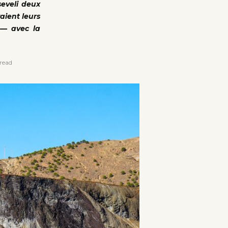
seveli deux
aient leurs
t — avec la
read