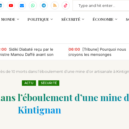
MONDE
POLITIQUE
SÉCURITÉ
ÉCONOMIE
S
:00
Sidiki Diabaté reçu par le
06:00
[Tribune] Pourquoi nous
nistre Mamou Daffé avant son
croyons les mensonges
tour à l’Accor Arena de Paris
rès de 10 morts dans l’éboulement d’une mine d’or artisanale à Kintig
ACTU
SÉCURITÉ
dans l’éboulement d’une mine d’
Kintignan