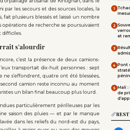
 d’orpaillage artisanal de Kintignan, dans le
Tchad
i par les secours et des sources locales, la
1
mesur
 fait plusieurs blessés et laissé un nombre
les opérations de recherche se poursuivaient
Souve
2
verrou
ifficiles.
et re
rait s’alourdir
Résult
3
admi
ncore, c’est la présence de deux camions-
Pont d
4
ux transportait dix-huit personnes : sept
straté
e ne s’effondrent, quatre ont été blessées,
pénin
 du second camion reste inconnu au moment
Mali 
5
uristes un bilan final beaucoup plus lourd.
de pr
d’app
ndues particulièrement périlleuses par les
ine saison des pluies — et par le manque
REST
lavée dans les reliefs du nord-est du pays,
 travailler à mains nues ou avec des moyens