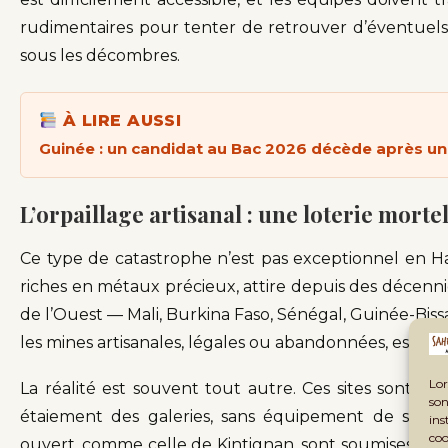
rudimentaires pour tenter de retrouver d’éventuels 
sous les décombres.
À LIRE AUSSI
Guinée : un candidat au Bac 2026 décède après 
L’orpaillage artisanal : une loterie morte
Ce type de catastrophe n’est pas exceptionnel en Ha
riches en métaux précieux, attire depuis des décennie
de l’Ouest — Mali, Burkina Faso, Sénégal, Guinée-Bis
les mines artisanales, légales ou abandonnées, espérant
Lor
La réalité est souvent tout autre. Ces sites sont exp
son
étaiement des galeries, sans équipement de sécuri
ins
coo
ouvert, comme celle de Kintignan, sont soumises aux a