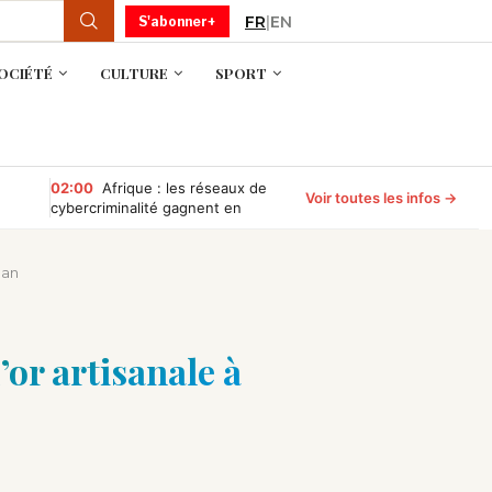
FR
|
EN
S'abonner+
OCIÉTÉ
CULTURE
SPORT
02:00
Afrique : les réseaux de
Voir toutes les infos →
cybercriminalité gagnent en
puissance, selon INTERPOL
nan
or artisanale à