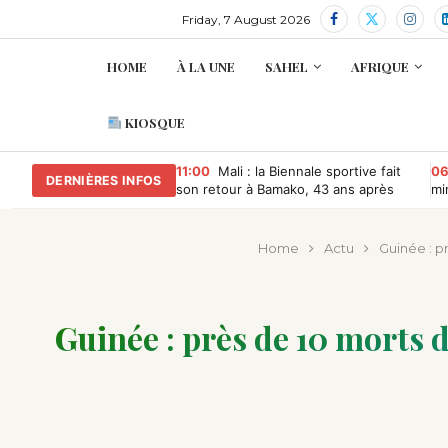
Friday, 7 August 2026
HOME
À LA UNE
SAHEL
AFRIQUE
KIOSQUE
11:00
Mali : la Biennale sportive fait
06
DERNIÈRES INFOS
son retour à Bamako, 43 ans après
mi
re
Home
Actu
Guinée : p
Guinée : près de 10 morts 