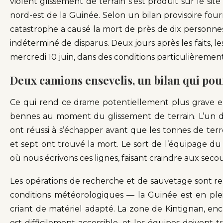
violent glissement de terrain s’est produit sur le site
nord-est de la Guinée. Selon un bilan provisoire fourn
catastrophe a causé la mort de près de dix personnes,
indéterminé de disparus. Deux jours après les faits, 
mercredi 10 juin, dans des conditions particulièrement d
Deux camions ensevelis, un bilan qui pour
Ce qui rend ce drame potentiellement plus grave e
bennes au moment du glissement de terrain. L’un d’e
ont réussi à s’échapper avant que les tonnes de terr
et sept ont trouvé la mort. Le sort de l’équipage
où nous écrivons ces lignes, faisant craindre aux seco
Les opérations de recherche et de sauvetage sont re
conditions météorologiques — la Guinée est en ple
criant de matériel adapté. La zone de Kintignan, enc
est difficilement accessible, et les équipes doivent