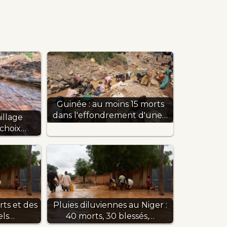
Guinée : au moins 15 morts
dans l'effondrement d'une…
illage
 choix…
rts et des
Pluies diluviennes au Niger :
els…
40 morts, 30 blessés,…