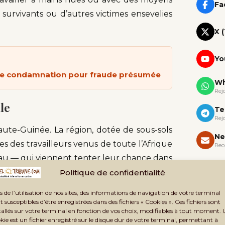
Fa
survivants ou d’autres victimes ensevelies
X 
Yo
une condamnation pour fraude présumée
Wh
Rej
lle
Te
Rej
ute-Guinée. La région, dotée de sous-sols
Ne
s des travailleurs venus de toute l’Afrique
Rec
sau — qui viennent tenter leur chance dans
 y trouver l’or qui transformerait leur vie.
Politique de confidentialité
s de l’utilisation de nos sites, des informations de navigation de votre terminal
loités sans plans d’extraction sérieux, sans
t susceptibles d’être enregistrées dans des fichiers « Cookies ». Ces fichiers sont
té digne de ce nom. Les carrières à ciel
tallés sur votre terminal en fonction de vos choix, modifiables à tout moment.
kie est un fichier enregistré sur le disque dur de votre terminal, permettant à
léas des pluies tropicales qui saturent les