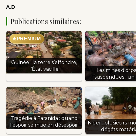
A.D
Publications similaires:
★
PREMIUM
Guinée : la terre s’effondre,
l’État vacille
Les mines d'orpa
suspendues : un
Tragédie à Faranida : quand
Niger : plusieurs mo
l’espoir se mue en désespoir
dégâts matéri