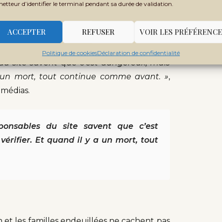
metteur d’identifier le terminal pendant sa durée de validation.
son des pluies — qui court de mai à octobre —
oxalement, l’une des plus fréquentées : les
ACCEPTER
REFUSER
VOIR LES PRÉFÉRENCE
r aurifère.
Politique de cookies
Déclaration de confidentialité
 du site savent que c’est dangereux, mais
a un mort, tout continue comme avant. »
,
 médias.
ponsables du site savent que c’est
érifier. Et quand il y a un mort, tout
 et les familles endeuillées ne cachent pas