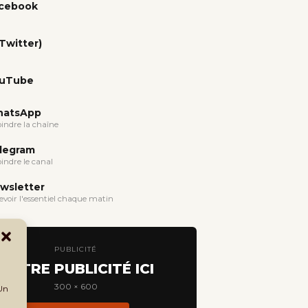
cebook
(Twitter)
uTube
atsApp
oindre la chaîne
legram
oindre le canal
wsletter
evoir l'essentiel chaque matin
PUBLICITÉ
VOTRE PUBLICITÉ ICI
300 × 600
 Un