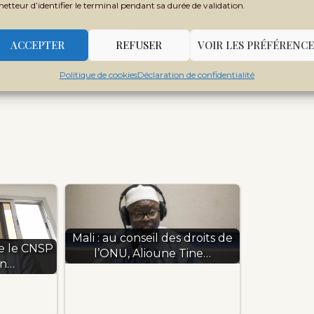
metteur d’identifier le terminal pendant sa durée de validation.
 de près de 200 personnes qui avaient été
ACCEPTER
REFUSER
VOIR LES PRÉFÉRENCE
ppellent à ce titre que nul ne mérite d’être
Politique de cookies
Déclaration de confidentialité
l à la liberté de réunion et d’association
Mali : au conseil des droits de
e le CNSP
l’ONU, Alioune Tine…
on…