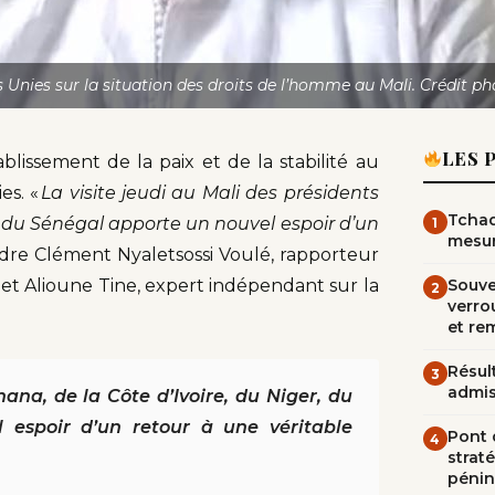
 Unies sur la situation des droits de l’homme au Mali. Crédit ph
LES 
ablissement de la paix et de la stabilité au
es. «
La visite jeudi au Mali des présidents
Tchad
et du Sénégal apporte un nouvel espoir d’un
1
mesur
endre Clément Nyaletsossi Voulé, rapporteur
e, et Alioune Tine, expert indépendant sur la
Souve
2
verrou
et re
Résult
3
admi
hana, de la Côte d’Ivoire, du Niger, du
 espoir d’un retour à une véritable
Pont d
4
straté
pénin