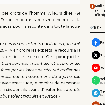
Mali 
5
pour 
 des droits de l’homme. À leurs dires,
« le
d’irré
li
» sont importants non seulement pour la
is aussi pour la sécurité dans toute la sous-
REST
Fa
re des «
manifestants pacifiques qui a fait
020
». À en croire les experts, le recours à la
X 
 voies de sortie de crise. C’est pourquoi les
 transparente, impartiale et approfondie
Yo
 force par les forces de sécurité maliennes
ganisées par le mouvement du 5 juin
» soit
Wh
 avec exactitude, le nombre de personnes
Rej
, indiquent-ils avant d’inviter les autorités
Te
Rej
 abus soient traduits en justice
».
Ne