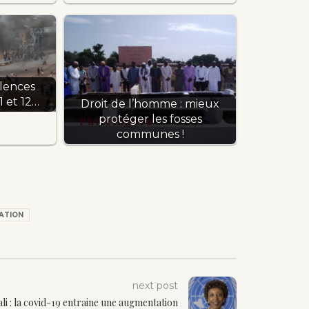
olences
1 et 12…
Droit de l’homme : mieux
protéger les fosses
communes !
ATION
next post
li : la covid-19 entraine une augmentation