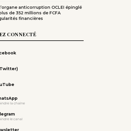
: l’organe anticorruption OCLEI épinglé
plus de 352 millions de FCFA
gularités financières
EZ CONNECTÉ
cebook
(Twitter)
uTube
atsApp
oindre la chaîne
legram
oindre le canal
wsletter