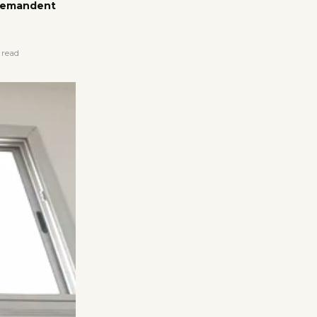
 demandent
 read