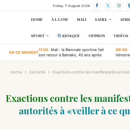
Friday, 7 August 2026
HOME
À LA UNE
MALI
SAHEL
AFRI
SPORT
KIOSQUE
OPINION
VIDÉOS
11:00
Mali : la Biennale sportive fait
06:00
EN CE MOMENT
son retour à Bamako, 43 ans après
ministr
retour à
Home
Sécurité
Exactions contre les manifestants au Mali :
Exactions contre les manifest
autorités à « veiller à ce 