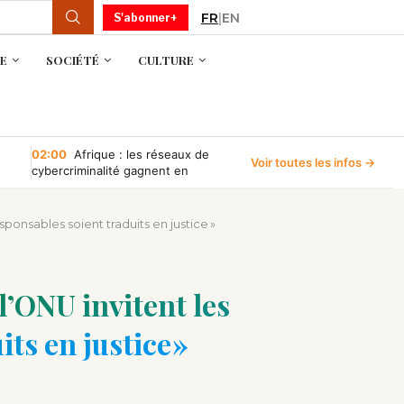
FR
|
EN
S'abonner+
E
SOCIÉTÉ
CULTURE
02:00
Afrique : les réseaux de
Voir toutes les infos →
cybercriminalité gagnent en
puissance, selon INTERPOL
sponsables soient traduits en justice »
l’ONU invitent les
its en justice »