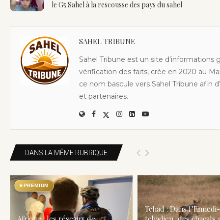
le G5 Sahel à la rescousse des pays du sahel
SAHEL TRIBUNE
Sahel Tribune est un site d’informations 
vérification des faits, crée en 2020 au Ma
ce nom bascule vers Sahel Tribune afin d’
et partenaires.
DANS LA MÊME RUBRIQUE
★
PREMIUM
Tchad : Dans l’Ennedi
Afrique : les réseaux de
tchadien, des chacals 