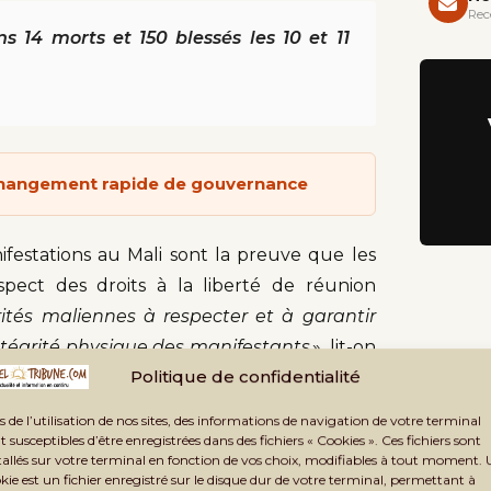
Rec
s 14 morts et 150 blessés les 10 et 11
n changement rapide de gouvernance
festations au Mali sont la preuve que les
pect des droits à la liberté de réunion
rités maliennes à respecter et à garantir
’intégrité physique des manifestants
», lit-on
Politique de confidentialité
 2020 par le Haut-commissaire des Nations
ue, M. Voulé et M. Tine ont lancé un appel
s de l’utilisation de nos sites, des informations de navigation de votre terminal
politiques à éviter l’usage de la violence.
t susceptibles d’être enregistrées dans des fichiers « Cookies ». Ces fichiers sont
tallés sur votre terminal en fonction de vos choix, modifiables à tout moment.
 sécurité devraient suivre les normes
kie est un fichier enregistré sur le disque dur de votre terminal, permettant à