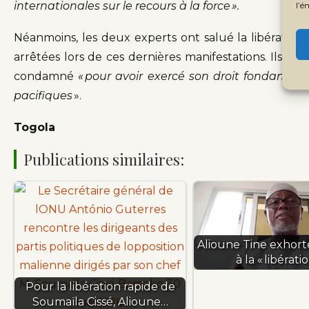
internationales sur le recours à la force ».
l’é
Néanmoins, les deux experts ont salué la libération
arrêtées lors de ces dernières manifestations. Ils ra
condamné
« pour avoir exercé son droit fondamenta
pacifiques
».
Togola
Publications similaires:
Alioune Tine exhort
à la « libérati
Pour la libération rapide de
Soumaïla Cissé, Alioune…