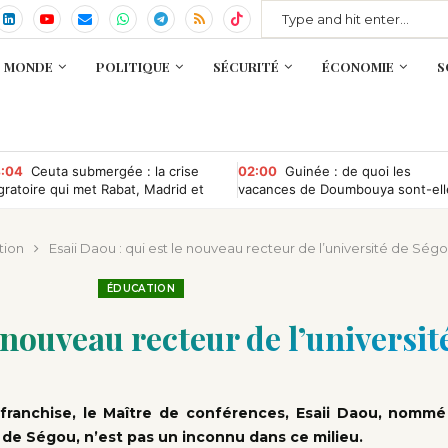
MONDE
POLITIQUE
SÉCURITÉ
ÉCONOMIE
S
:04
Ceuta submergée : la crise
02:00
Guinée : de quoi les
gratoire qui met Rabat, Madrid et
vacances de Doumbouya sont-ell
uxelles sous pression
le nom ?
tion
Esaii Daou : qui est le nouveau recteur de l’université de Ség
ÉDUCATION
e nouveau recteur de l’universi
franchise, le Maître de conférences, Esaii Daou, nommé
é de Ségou, n’est pas un inconnu dans ce milieu.