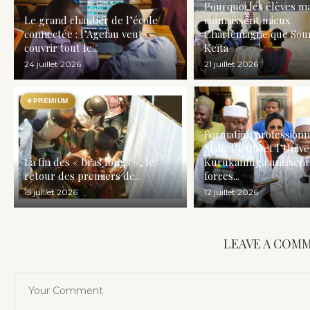
Pourquoi les élèves m
Le grand chantier de l’école
connaissent mieux
connectée : l’Agefau veut
Charlemagne que Sou
couvrir tout le...
Keïta
24 juillet 2026
21 juillet 2026
★
PREMIUM
Formation professionn
Mali : l’INPS et l’Unive
La fin des « bras longs », le
Kurukanfuga unissent
retour des premiers de...
forces...
15 juillet 2026
12 juillet 2026
LEAVE A COM