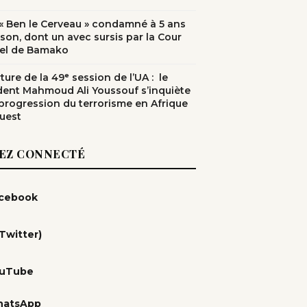
: « Ben le Cerveau » condamné à 5 ans
ison, dont un avec sursis par la Cour
el de Bamako
ure de la 49ᵉ session de l’UA : le
dent Mahmoud Ali Youssouf s’inquiète
 progression du terrorisme en Afrique
Ouest
EZ CONNECTÉ
cebook
(Twitter)
uTube
atsApp