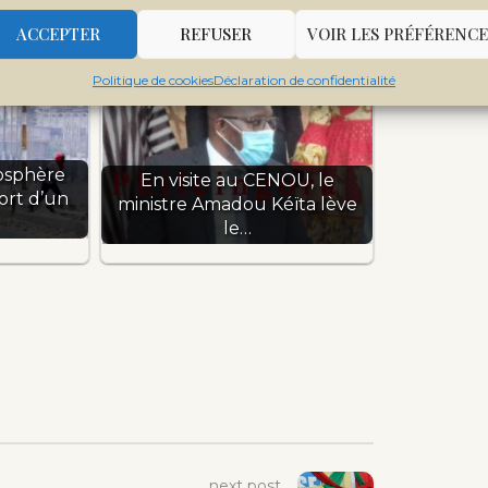
ACCEPTER
REFUSER
VOIR LES PRÉFÉRENCE
Politique de cookies
Déclaration de confidentialité
mosphère
En visite au CENOU, le
ort d’un
ministre Amadou Kéïta lève
le…
next post