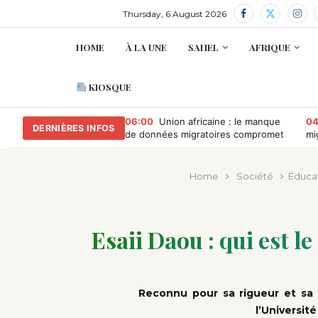
Thursday, 6 August 2026
HOME
À LA UNE
SAHEL
AFRIQUE
KIOSQUE
06:00
Union africaine : le manque
04
DERNIÈRES INFOS
de données migratoires compromet
mi
la gouvernance des migrations
Br
Home
Société
Éduca
Esaii Daou : qui est l
Reconnu pour sa rigueur et sa 
l’Universit