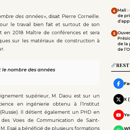
Mali 
4
de pr
nombre des années »
, disait Pierre Corneille.
d’app
ur le travail bien fait et surtout de son
nt en 2018 Maître de conférences et sera
Ouvert
5
Prési
ques sur les matériaux de construction à
de la
r.
de l’
REST
nt le nombre des années
Fa
eignement supérieur, M. Daou est sur un
X 
cience en ingénierie obtenu à l’Institut
 (Russie). Il détient également un PHD en
Yo
at des Voies de Communication de Saint-
M. Esaii a bénéficié de plusieurs formations
Wh