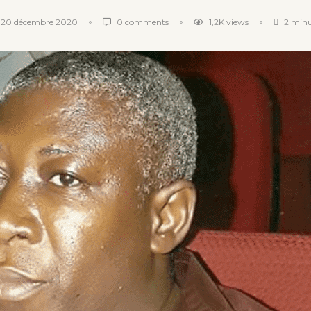
20 décembre 2020
0 comments
1,2K
views
2 minu