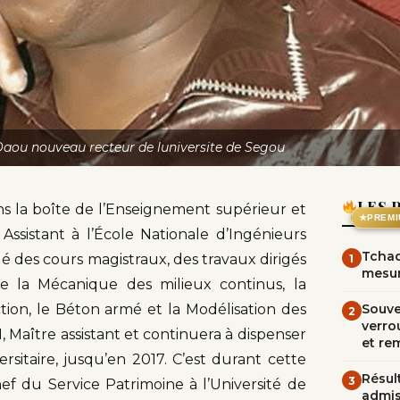
Daou nouveau recteur de luniversite de Segou
LES 
ns la boîte de l’Enseignement supérieur et
★
PREMI
ssistant à l’École Nationale d’Ingénieurs
Tchad
 des cours magistraux, des travaux dirigés
1
mesur
e la Mécanique des milieux continus, la
tion, le Béton armé et la Modélisation des
Souve
2
verrou
1, Maître assistant et continuera à dispenser
et re
itaire, jusqu’en 2017. C’est durant cette
Résult
3
ef du Service Patrimoine à l’Université de
admi