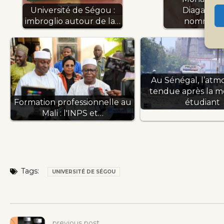
Diagayété
Université de Ségou :
nommé…
imbroglio autour de la…
Au Sénégal, l’at
tendue après la m
étudiant
Formation professionnelle au
Mali : l'INPS et…
Tags:
UNIVERSITÉ DE SÉGOU
previous post