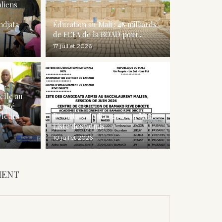
aliens
ndjata
Éducation au Mali : 48 milliards
de FCFA de la BOAD pour...
17 juillet 2026
elle au
rsité
 leurs
Résultats du Bac 2026 au Mali :
Liste des admis
10 juillet 2026
MENT