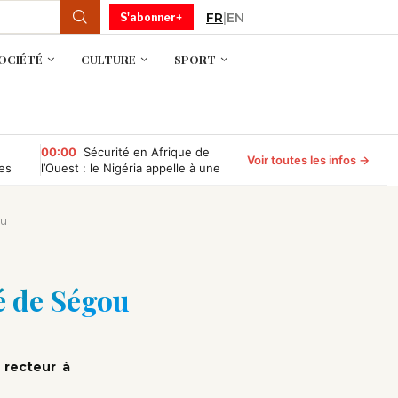
FR
|
EN
S'abonner+
OCIÉTÉ
CULTURE
SPORT
00:00
Sécurité en Afrique de
Voir toutes les infos →
es
l’Ouest : le Nigéria appelle à une
coopération entre la CEDEAO et
l’AES
ou
té de Ségou
 recteur à