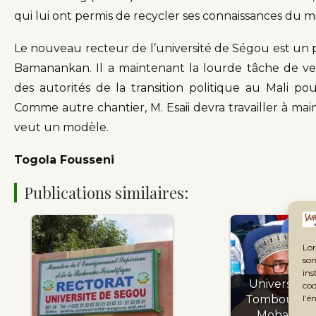
qui lui ont permis de recycler ses connaissances du mi
Le nouveau recteur de l’université de Ségou est un pol
Bamanankan. Il a maintenant la lourde tâche de veil
des autorités de la transition politique au Mali pour
Comme autre chantier, M. Esaii devra travailler à main
veut un modèle.
Togola Fousseni
Publications similaires:
Lor
son
ins
Université 
coo
l’é
Tombouctou
Mohamed