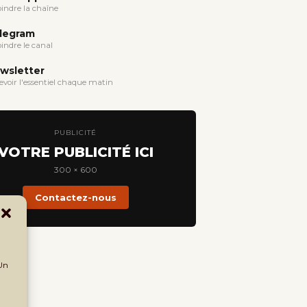
oindre la chaîne
legram
oindre le canal
wsletter
evoir l'essentiel chaque matin
PUBLICITÉ
VOTRE PUBLICITÉ ICI
300 × 600
Contactez-nous
 Un