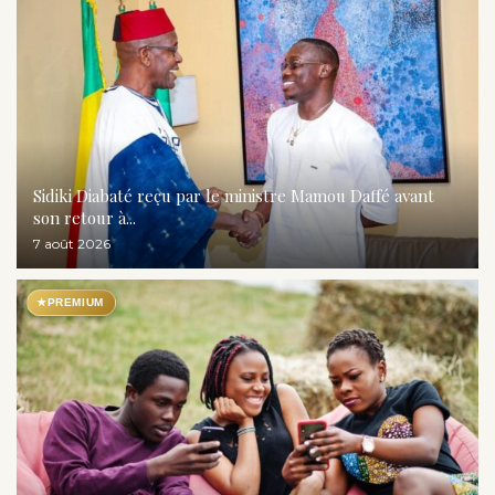
Sidiki Diabaté reçu par le ministre Mamou Daffé avant
son retour à...
7 août 2026
★
PREMIUM