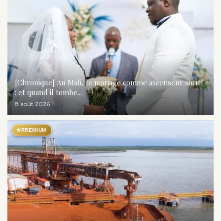
[Chronique] Au Mali, le mariage comme ascenseur social
: et quand il tombe...
8 août 2026
★
PREMIUM