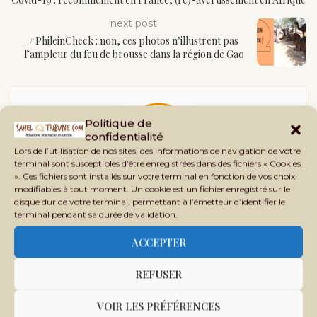
next post
#PhileinCheck : non, ces photos n’illustrent pas
l’ampleur du feu de brousse dans la région de Gao
Politique de
confidentialité
Lors de l’utilisation de nos sites, des informations de navigation de votre
terminal sont susceptibles d’être enregistrées dans des fichiers « Cookies
». Ces fichiers sont installés sur votre terminal en fonction de vos choix,
SAHEL TRIBUNE
modifiables à tout moment. Un cookie est un fichier enregistré sur le
disque dur de votre terminal, permettant à l’émetteur d’identifier le
Sahel Tribune est un site d’informations générales,
terminal pendant sa durée de validation.
d’analyses, d’enquêtes et de vérification des faits,
ACCEPTER
crée en 2020 au Mali, sous le nom Phileingora. C’est
en 2021 que ce nom bascule vers Sahel Tribune afin
REFUSER
d’offrir un contenu plus adapté à nos lecteurs et
partenaires.
VOIR LES PRÉFÉRENCES