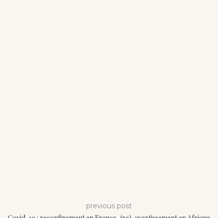
previous post
Covid-19 : reconfinement en France, (re)-avertissement en Afrique