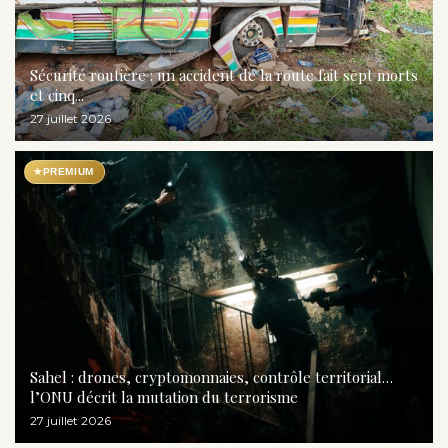
Sécurité routière : un accident de la route fait sept morts
et cinq...
27 juillet 2026
★
PREMIUM
Sahel : drones, cryptomonnaies, contrôle territorial…
l’ONU décrit la mutation du terrorisme
27 juillet 2026