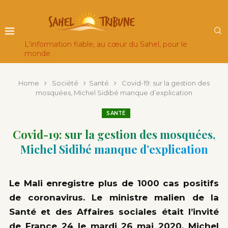
L'information fiable, au cœur du Sahel, pour le
monde
Home
Société
Santé
Covid-19: sur la gestion des
mosquées, Michel Sidibé manque d’explication
SANTÉ
Covid-19: sur la gestion des mosquées,
Michel Sidibé manque d’explication
Le Mali enregistre plus de 1000 cas positifs
de coronavirus. Le ministre malien de la
Santé et des Affaires sociales était l’invité
de France 24 le mardi 26 mai 2020. Michel