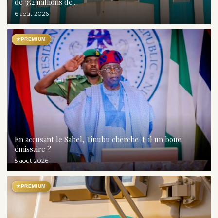
de 352 millions de...
6 août 2026
★
PREMIUM
En accusant le Sahel, Tinubu cherche-t-il un bouc
émissaire ?
5 août 2026
★
PREMIUM