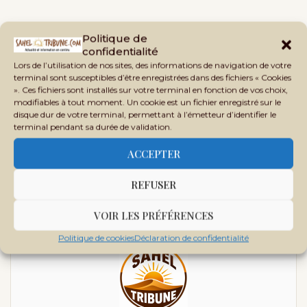
Politique de
confidentialité
Lors de l’utilisation de nos sites, des informations de navigation de votre
terminal sont susceptibles d’être enregistrées dans des fichiers « Cookies
». Ces fichiers sont installés sur votre terminal en fonction de vos choix,
modifiables à tout moment. Un cookie est un fichier enregistré sur le
previous post
disque dur de votre terminal, permettant à l’émetteur d’identifier le
terminal pendant sa durée de validation.
Crises oubliées : quand l’Afrique disparaît des radars médiatiques et
humanitaires
ACCEPTER
next post
REFUSER
Transport et transit : le Mali accorde dix hectares à la
Guinée près de la frontière
VOIR LES PRÉFÉRENCES
Politique de cookies
Déclaration de confidentialité