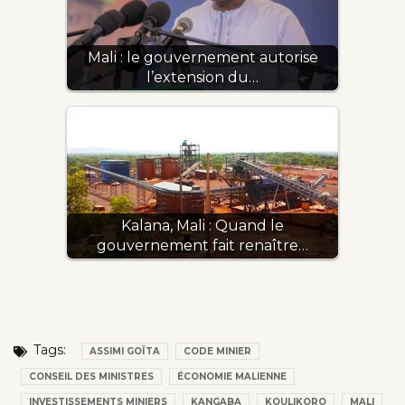
Mali : le gouvernement autorise
l’extension du…
Kalana, Mali : Quand le
gouvernement fait renaître…
Tags:
ASSIMI GOÏTA
CODE MINIER
CONSEIL DES MINISTRES
ÉCONOMIE MALIENNE
INVESTISSEMENTS MINIERS
KANGABA
KOULIKORO
MALI