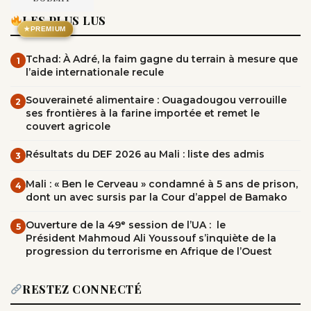
LES PLUS LUS
★
PREMIUM
Tchad: À Adré, la faim gagne du terrain à mesure que
1
l’aide internationale recule
Souveraineté alimentaire : Ouagadougou verrouille
2
ses frontières à la farine importée et remet le
couvert agricole
Résultats du DEF 2026 au Mali : liste des admis
3
Mali : « Ben le Cerveau » condamné à 5 ans de prison,
4
dont un avec sursis par la Cour d’appel de Bamako
Ouverture de la 49ᵉ session de l’UA : le
5
Président Mahmoud Ali Youssouf s’inquiète de la
progression du terrorisme en Afrique de l’Ouest
RESTEZ CONNECTÉ