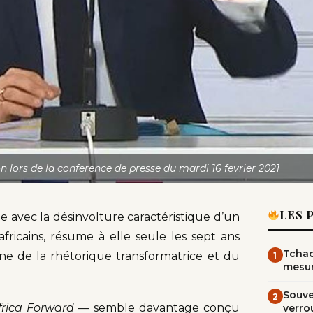
ors de la conference de presse du mardi 16 fevrier 2021
LES 
e avec la désinvolture caractéristique d’un
icains, résume à elle seule les sept ans
Tchad
igne de la rhétorique transformatrice et du
1
mesur
Souve
2
frica Forward
— semble davantage conçu
verrou