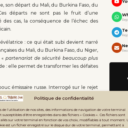
Yo
ale, son départ du Mali, du Burkina Faso, du
es départs ne sont pas le fruit d’une
Wh
Rej
lité des cas, la conséquence de l’échec des
icain.
Te
Rej
évélatrice : ce qui était subi devient narré
Ne
ançaises du Mali, du Burkina Faso, du Niger,
Rec
 «
partenariat de sécurité beaucoup plus
e : elle permet de transformer les défaites
ouc émissaire russe. Interrogé sur le rejet
ie d’un revers de main : ce serait l’œuvre
Politique de confidentialité
puissances, les vrais colonisateurs du XXIe
s de l’utilisation de nos sites, des informations de navigation de votre terminal
est profondément malhonnête. Réduire
t susceptibles d’être enregistrées dans des fichiers « Cookies ». Ces fichiers sont
ieure, c’est refuser d’entendre ce que des
tallés sur votre terminal en fonction de vos choix, modifiables à tout moment.
kie est un fichier enregistré sur le disque dur de votre terminal, permettant à
é : méfiance, ressentiment, sentiment