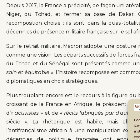
Depuis 2017, la France a précipité, de façon unilatér
Niger, du Tchad, et fermer sa base de Dakar. C
recomposition choisie : ils sont, dans la quasi-tota
décennies de présence militaire française sur le sol afr
Sur le retrait militaire, Macron adopte une posture r
comme une vision. Les départs successifs de forces fr
du Tchad et du Sénégal sont présentés comme un
sain et équitable
». L’histoire recomposée est commod
diplomatiques en choix stratégiques.
Plus troublant encore est le recours à la figure du b
croissant de la France en Afrique, le président bala
d’«
activistes
» et de
« récits fabriqués par d’autres 
Lor
siècle
». La rhétorique est habile, mais elle 
son
l’antifrançalisme africain à une manipulation extér
ins
coo
décennies de politique française ont engendr