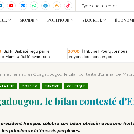
QUE
MONDE
POLITIQUE
SÉCURITÉ
ÉCONOMI
0
Sidiki Diabaté reçu par le
06:00
[Tribune] Pourquoi nous
tre Mamou Daffé avant son
croyons les mensonges
r à l’Accor Arena de Paris
e : neuf ans après Ouagadougou, le bilan contesté d’Emmanuel Macr
A LA UNE
DOSSIER
EUROPE
POLITIQUE
agadougou, le bilan contesté 
ésident français célèbre son bilan africain avec une fierté
les principaux intéressés perplexes.