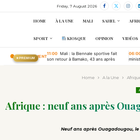
Friday, 7 August 2026
HOME
À LA UNE
MALI
SAHEL
AFRI
SPORT
KIOSQUE
OPINION
VIDÉOS
11:00
Mali : la Biennale sportive fait
06:0
EN CE MOMENT
★
PREMIUM
son retour à Bamako, 43 ans après
minis
retou
Home
A la Une
Afriqu
Afrique : neuf ans après Ou
Neuf ans après Ouagadougou, le pr