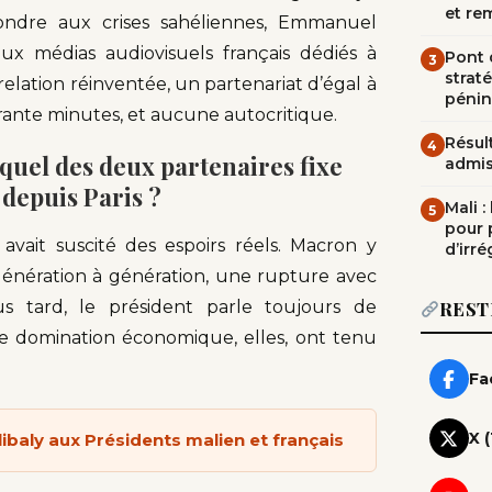
et re
ndre aux crises sahéliennes, Emmanuel
x médias audiovisuels français dédiés à
Pont d
3
straté
elation réinventée, un partenariat d’égal à
pénin
arante minutes, et aucune autocritique.
Résult
4
equel des deux partenaires fixe
admi
 depuis Paris ?
Mali 
5
pour 
ait suscité des espoirs réels. Macron y
d’irré
 génération à génération, une rupture avec
lus tard, le président parle toujours de
REST
de domination économique, elles, ont tenu
Fa
X 
baly aux Présidents malien et français