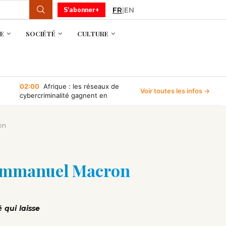
FR
|
EN
S'abonner+
E
SOCIÉTÉ
CULTURE
02:00
Afrique : les réseaux de
Voir toutes les infos →
cybercriminalité gagnent en
puissance, selon INTERPOL
on
d’Emmanuel Macron
 qui laisse