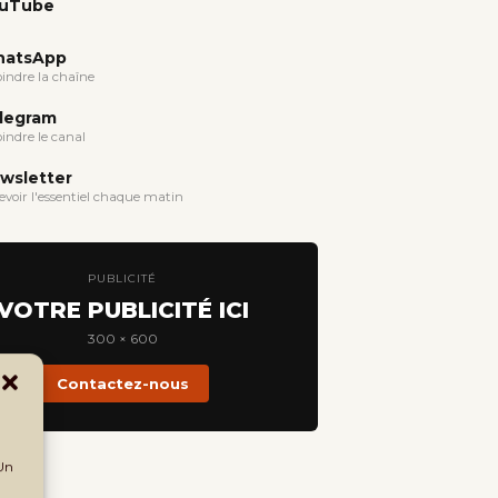
uTube
atsApp
oindre la chaîne
legram
oindre le canal
wsletter
evoir l'essentiel chaque matin
PUBLICITÉ
VOTRE PUBLICITÉ ICI
300 × 600
Contactez-nous
 Un