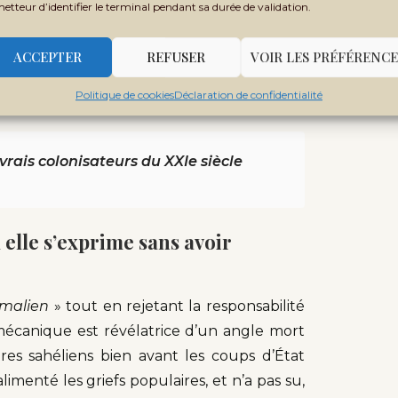
metteur d’identifier le terminal pendant sa durée de validation.
ali appuie l’armée malienne dans sa lutte
enus par la France et ses alliés. Grâce au
ACCEPTER
REFUSER
VOIR LES PRÉFÉRENCE
Russie, l’armée malienne a changé de visage
Politique de cookies
Déclaration de confidentialité
 vrais colonisateurs du XXIe siècle
elle s’exprime sans avoir
 malien
» tout en rejetant la responsabilité
e mécanique est révélatrice d’un angle mort
ires sahéliens bien avant les coups d’État
limenté les griefs populaires, et n’a pas su,