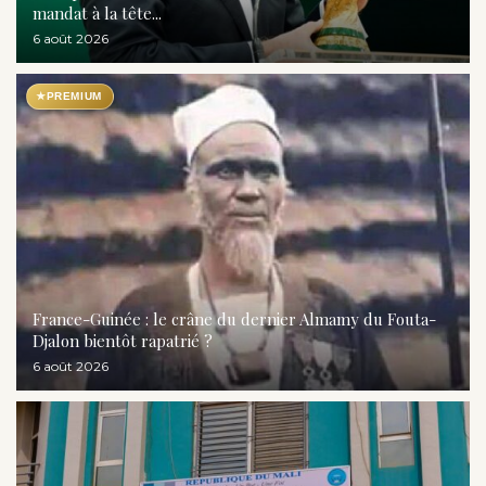
mandat à la tête...
6 août 2026
★
PREMIUM
France-Guinée : le crâne du dernier Almamy du Fouta-
Djalon bientôt rapatrié ?
6 août 2026