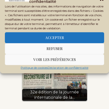
confidentialité
Lors de l’utilisation de nos sites, des informations de navigation de votre
terminal sont susceptibles d’être enregistrées dans des fichiers « Cookies
». Ces fichiers sont installés sur votre terminal en fonction de vos choix,
modifiables à tout moment. Un cookie est un fichier enregistré sur le
disque dur de votre terminal, permettant à l’émetteur d’identifier le
terminal pendant sa durée de validation.
ACCEPTER
Mali : le soutien de la Maison de la
presse à la…
REFUSER
VOIR LES PRÉFÉRENCES
Politique de cookies
Déclaration de confidentialité
32e édition de la journée
internationale de la…