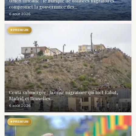
Union africaine : le manque de données migratoires
compromet la gouvernance des...
6 août 2026
★
PREMIUM
Ceuta submergée : la crise migratoire qui met Rabat,
Madrid et Bruxelles...
6 août 2026
★
PREMIUM