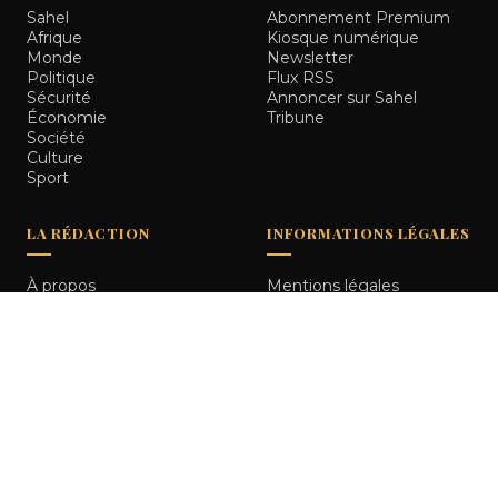
Sahel
Abonnement Premium
Afrique
Kiosque numérique
Monde
Newsletter
Politique
Flux RSS
Sécurité
Annoncer sur Sahel
Économie
Tribune
Société
Culture
Sport
LA RÉDACTION
INFORMATIONS LÉGALES
À propos
Mentions légales
Notre équipe
Politique de
Comment nous vérifions
confidentialité
les informations
Contact
© 2026
Sahel Tribune
. Tous droits réservés.
Bamako, Mali
RETOUR HAUT