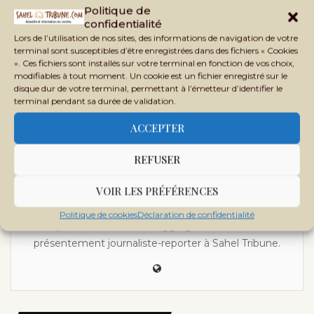
Politique de
next post
confidentialité
Le camp des déracinés : ce que dit l’alliance AES-Russie
Lors de l’utilisation de nos sites, des informations de navigation de votre
du monde qui vient
terminal sont susceptibles d’être enregistrées dans des fichiers « Cookies
». Ces fichiers sont installés sur votre terminal en fonction de vos choix,
modifiables à tout moment. Un cookie est un fichier enregistré sur le
disque dur de votre terminal, permettant à l’émetteur d’identifier le
terminal pendant sa durée de validation.
ACCEPTER
REFUSER
CHIENCORO
VOIR LES PRÉFÉRENCES
Chiencoro a plusieurs années d'expérience dans la
Politique de cookies
Déclaration de confidentialité
presse écrite et le blogging au Mali. Il est
présentement journaliste-reporter à Sahel Tribune.