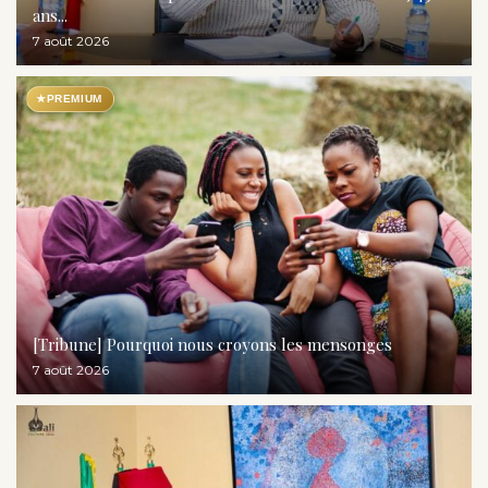
ans...
7 août 2026
★
PREMIUM
[Tribune] Pourquoi nous croyons les mensonges
7 août 2026