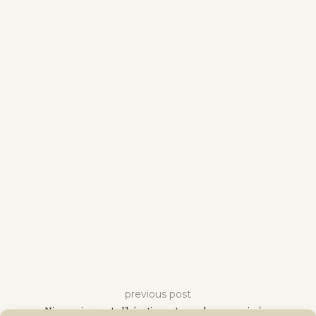
previous post
Niger : cinquante libérations et une absence qui pèse