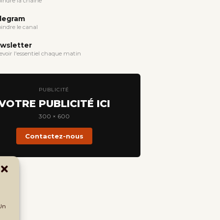
oindre la chaîne
legram
oindre le canal
wsletter
evoir l'essentiel chaque matin
PUBLICITÉ
VOTRE PUBLICITÉ ICI
300 × 600
Contactez-nous
 Un