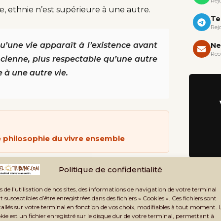
Rej
ure, ethnie n’est supérieure à une autre.
Te
Rej
qu’une vie apparaît à l’existence avant
Ne
Rec
ncienne, plus respectable qu’une autre
 à une autre vie.
ne philosophie du vivre ensemble
age
Politique de confidentialité
s de l’utilisation de nos sites, des informations de navigation de votre terminal
 ; bref toute forme de discrimination pouvant
t susceptibles d’être enregistrées dans des fichiers « Cookies ». Ces fichiers sont
tranglés. Nous voyons aujourd’hui que le
tallés sur votre terminal en fonction de vos choix, modifiables à tout moment.
kie est un fichier enregistré sur le disque dur de votre terminal, permettant à
tés mettant en question la paix dans cette