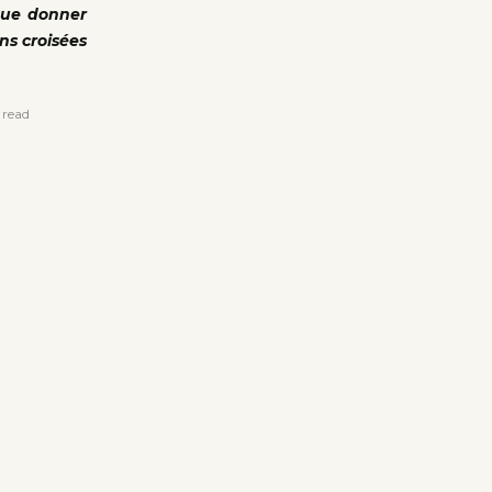
 que donner
ns croisées
 read