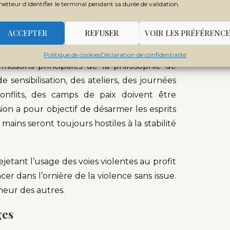
metteur d’identifier le terminal pendant sa durée de validation.
 des écoles sont fermées au Mali, au Burkina
ACCEPTER
REFUSER
VOIR LES PRÉFÉRENCE
 Donc, éduquer, sensibiliser à la pratique
Politique de cookies
Déclaration de confidentialité
 missions principales de la philosophie de
sensibilisation, des ateliers, des journées
nflits, des camps de paix doivent être
on a pour objectif de désarmer les esprits
 mains seront toujours hostiles à la stabilité
etant l’usage des voies violentes au profit
cer dans l’ornière de la violence sans issue.
lheur des autres.
ges