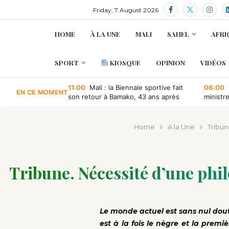
Friday, 7 August 2026
HOME
À LA UNE
MALI
SAHEL
AFRI
SPORT
KIOSQUE
OPINION
VIDÉOS
11:00
Mali : la Biennale sportive fait
06:00
EN CE MOMENT
son retour à Bamako, 43 ans après
ministr
retour à
Home
A la Une
Tribun
Tribune. Nécessité d’une phi
Le monde actuel est sans nul doute
est à la fois le nègre et la premiè