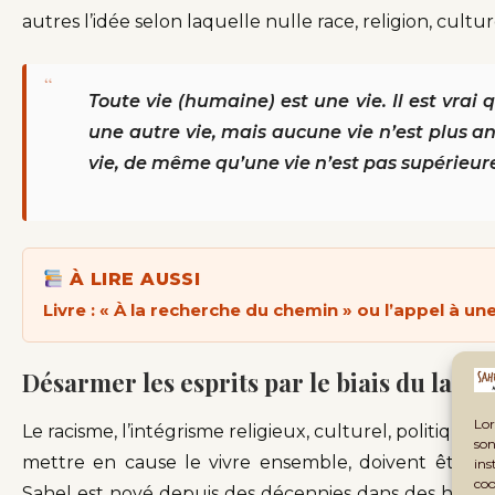
autres l’idée selon laquelle nulle race, religion, cult
“
Toute vie (humaine) est une vie. Il est vrai 
une autre vie, mais aucune vie n’est plus a
vie, de même qu’une vie n’est pas supérieure
À LIRE AUSSI
Livre : « À la recherche du chemin » ou l’appel à u
Désarmer les esprits par le biais du lang
Lor
Le racisme, l’intégrisme religieux, culturel, politique
son
mettre en cause le vivre ensemble, doivent être é
ins
coo
Sahel est noyé depuis des décennies dans des hostili