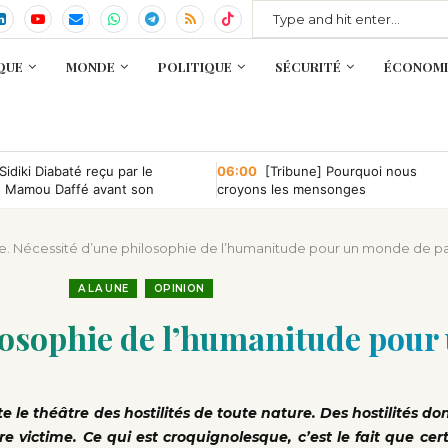
QUE
MONDE
POLITIQUE
SÉCURITÉ
ÉCONOMI
Sidiki Diabaté reçu par le
06:00
[Tribune] Pourquoi nous
e Mamou Daffé avant son
croyons les mensonges
 l’Accor Arena de Paris
e. Nécessité d’une philosophie de l’humanitude pour un monde de pa
A LA UNE
OPINION
losophie de l’humanitude pour
 le théâtre des hostilités de toute nature. Des hostilités d
re victime. Ce qui est croquignolesque, c’est le fait que cert