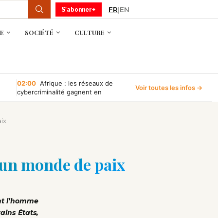
FR
|
EN
S'abonner+
E
SOCIÉTÉ
CULTURE
02:00
Afrique : les réseaux de
Voir toutes les infos →
cybercriminalité gagnent en
puissance, selon INTERPOL
ix
 un monde de paix
ont l’homme
ains États,