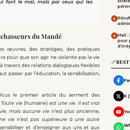
straté
i font le mal, mais par ceux qui les
pénin
Résult
4
admi
s chasseurs du Mandé
Mali 
5
pour 
d’irré
s œuvres, des stratégies, des pratiques
e pour que son agir ne violente pas la vie
REST
à travers des relations dialogiques flexibles
aut passer par l’éducation, la sensibilisation,
Fa
icus le premier article du serment des
X 
«
Toute vie
(humaine)
est une vie. Il est vrai
vie, mais aucune vie n’est plus ancienne,
Yo
ne vie n’est pas supérieure à une autre
Wh
sensibiliser et d’enseigner aux uns et aux