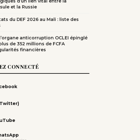
giques d’un lien vital entre la
sule et la Russie
ats du DEF 2026 au Mali : liste des
s
: l’organe anticorruption OCLEI épinglé
plus de 352 millions de FCFA
gularités financières
EZ CONNECTÉ
cebook
(Twitter)
uTube
atsApp