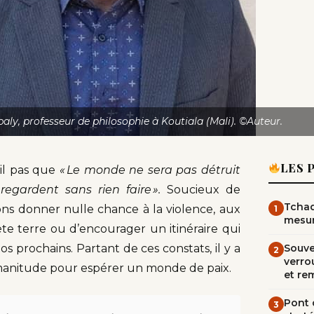
ly, professeur de philosophie à Koutiala (Mali). ©Auteur.
LES 
-il pas que
«
Le monde ne sera pas détruit
regardent sans rien faire
»
.
Soucieux de
Tchad
ons donner nulle chance à la violence, aux
1
mesur
ète terre ou d’encourager un itinéraire qui
os prochains. Partant de ces constats, il y a
Souve
2
verrou
umanitude pour espérer un monde de paix.
et re
Pont d
3