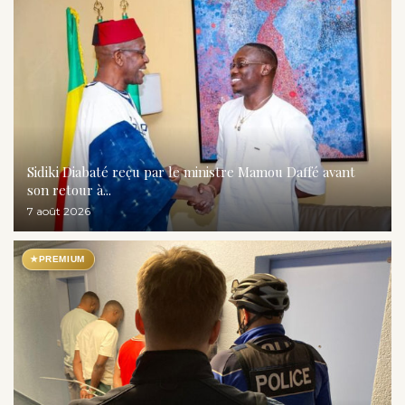
Sidiki Diabaté reçu par le ministre Mamou Daffé avant
son retour à...
7 août 2026
★
PREMIUM