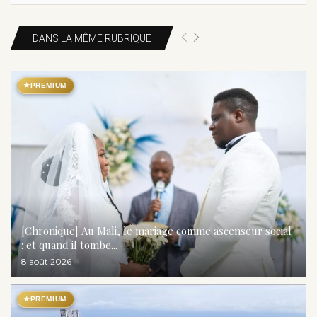
DANS LA MÊME RUBRIQUE
★
PREMIUM
[Chronique] Au Mali, le mariage comme ascenseur social
: et quand il tombe...
8 août 2026
★
PREMIUM