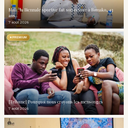
Mali : la Biennale sportive fait son retour à Bamako, 43
ans...
7 août 2026
★
PREMIUM
[Tribune] Pourquoi nous croyons les mensonges
7 août 2026