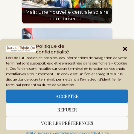
Mali : une nouvelle centrale solaire
pour briser la…
Politique de
confidentialité
Lors de l’utilisation de nos sites, des informations de navigation de votre
terminal sont susceptibles d’être enregistrées dans des fichiers « Cookies
». Ces fichiers sont installés sur votre terminal en fonction de vos choix,
modifiables à tout moment. Un cookie est un fichier enregistré sur le
Le Président Goïta à Sélingué : « la
disque dur de votre terminal, permettant à l’émetteur d’identifier le
centrale de…
terminal pendant sa durée de validation.
ACCEPTER
REFUSER
VOIR LES PRÉFÉRENCES
[Billet d'humeur] Goulamina : le
Politique de cookies
Déclaration de confidentialité