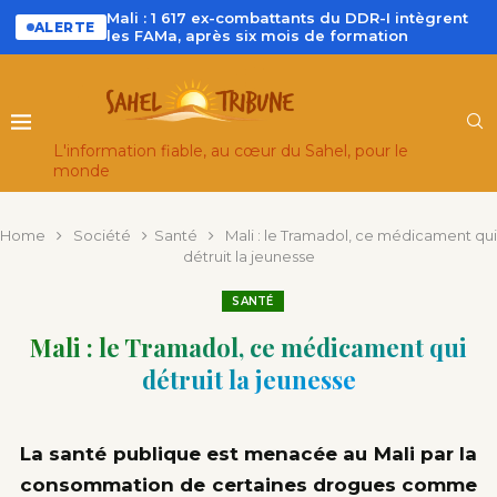
Mali : 1 617 ex-combattants du DDR-I intègrent
ALERTE
les FAMa, après six mois de formation
L'information fiable, au cœur du Sahel, pour le
monde
Home
Société
Santé
Mali : le Tramadol, ce médicament qui
détruit la jeunesse
SANTÉ
Mali : le Tramadol, ce médicament qui
détruit la jeunesse
La santé publique est menacée au Mali par la
consommation de certaines drogues comme