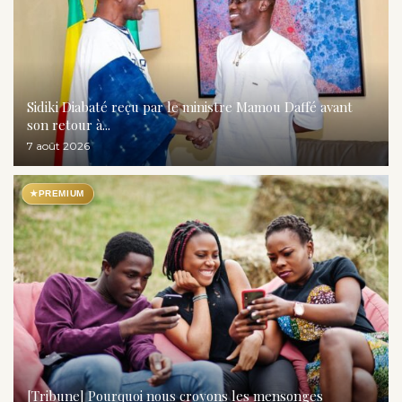
Sidiki Diabaté reçu par le ministre Mamou Daffé avant
son retour à...
7 août 2026
★
PREMIUM
[Tribune] Pourquoi nous croyons les mensonges