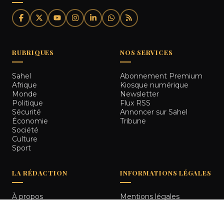
RUBRIQUES
NOS SERVICES
Sahel
Abonnement Premium
Afrique
Kiosque numérique
Monde
Newsletter
Politique
Flux RSS
Sécurité
Annoncer sur Sahel
Économie
Tribune
Société
Culture
Sport
LA RÉDACTION
INFORMATIONS LÉGALES
À propos
Mentions légales
Notre équipe
Politique de
Comment nous vérifions
confidentialité
les informations
Contact