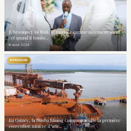
[Chronique] Au Mali, le mariage comme ascenseur social
: et quand il tombe...
8 août 2026
★
PREMIUM
En Guinée, la Nimba Mining Company scelle la première
convention minière d’une...