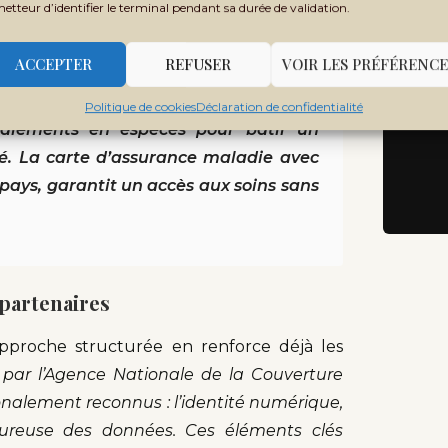
i reconnue dans tout le pays, garantit un
Ne
metteur d’identifier le terminal pendant sa durée de validation.
Rec
rative
», a déclaré le Docteur El Hadji Séga
 Couverture Sanitaire Universelle.
ACCEPTER
REFUSER
VOIR LES PRÉFÉRENCE
Politique de cookies
Déclaration de confidentialité
aiements en espèces pour bâtir un
ité. La carte d’assurance maladie avec
pays, garantit un accès aux soins sans
partenaires
approche structurée en renforce déjà les
par l’Agence Nationale de la Couverture
tionalement reconnus : l’identité numérique,
ureuse des données. Ces éléments clés