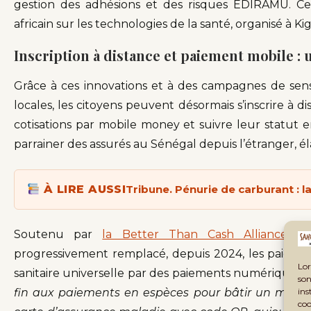
gestion des adhésions et des risques EDIRAMU. C
africain sur les technologies de la santé, organisé à K
Inscription à distance et paiement mobile :
Grâce à ces innovations et à des campagnes de sen
locales, les citoyens peuvent désormais s’inscrire à d
cotisations par mobile money et suivre leur statut 
parrainer des assurés au Sénégal depuis l’étranger, éla
À LIRE AUSSI
Tribune. Pénurie de carburant : la
Soutenu par
la Better Than Cash Alliance
(hé
progressivement remplacé, depuis 2024, les paiemen
Lor
sanitaire universelle par des paiements numériques p
son
ins
fin aux paiements en espèces pour bâtir un modèle f
coo