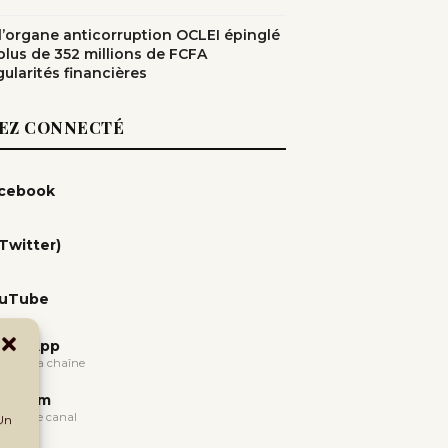
: l’organe anticorruption OCLEI épinglé
plus de 352 millions de FCFA
gularités financières
EZ CONNECTÉ
cebook
(Twitter)
uTube
atsApp
oindre la chaîne
legram
oindre le canal
 Un