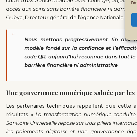
carte d’assurance maladie avec code QR, aujourd’hu
l’é
accès aux soins sans barrière financière ni administ
Guèye, Directeur général de l’Agence Nationale de la
“
Nous mettons progressivement fin aux p
modèle fondé sur la confiance et l’efficac
code QR, aujourd’hui reconnue dans tout le 
barrière financière ni administrative
Une gouvernance numérique saluée par les 
Les partenaires techniques rappellent que cette 
résultats. «
La transformation numérique conduite 
Sanitaire Universelle repose sur trois piliers interna
les paiements digitaux et une gouvernance rigo