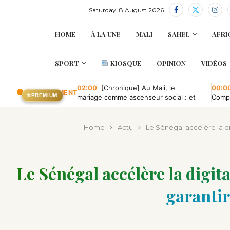
Saturday, 8 August 2026
HOME
À LA UNE
MALI
SAHEL
AFRI
SPORT
KIOSQUE
OPINION
VIDÉOS
02:00
[Chronique] Au Mali, le
00:0
EN CE MOMENT
★
PREMIUM
mariage comme ascenseur social : et
Compa
quand il tombe en panne ?
conve
publi
Home
Actu
Le Sénégal accélère la di
Le Sénégal accélère la digit
garantir