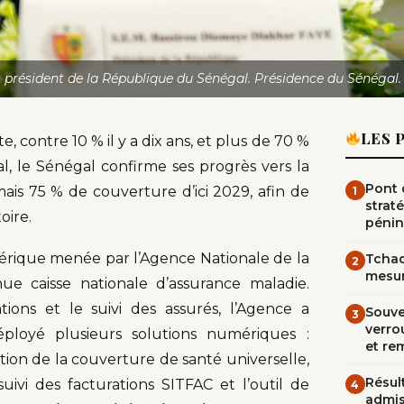
président de la République du Sénégal. Présidence du Sénégal.
LES 
 contre 10 % il y a dix ans, et plus de 70 %
l, le Sénégal confirme ses progrès vers la
Pont d
ais 75 % de couverture d’ici 2029, afin de
1
straté
oire.
pénin
mérique menée par l’Agence Nationale de la
Tchad
2
mesur
ue caisse nationale d’assurance maladie.
ations et le suivi des assurés, l’Agence a
Souve
3
verrou
ployé plusieurs solutions numériques :
et re
tion de la couverture de santé universelle,
Résult
ivi des facturations SITFAC et l’outil de
4
admi