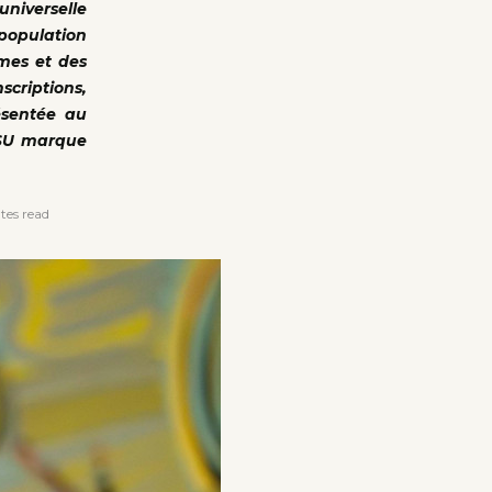
universelle
 population
mmes et des
scriptions,
résentée au
-CSU marque
es read