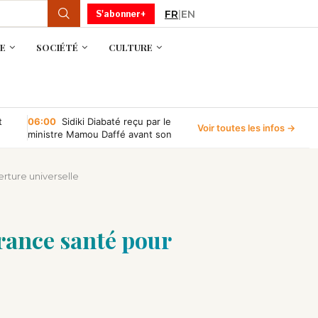
FR
|
EN
S'abonner+
E
SOCIÉTÉ
CULTURE
t
06:00
Sidiki Diabaté reçu par le
Voir toutes les infos →
ministre Mamou Daffé avant son
retour à l’Accor Arena de Paris
erture universelle
urance santé pour