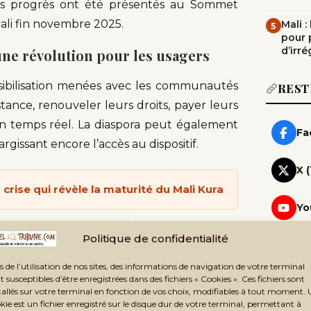
es progrès ont été présentés au Sommet
igali fin novembre 2025.
Mali 
5
pour 
d’irré
 une révolution pour les usagers
sibilisation menées avec les communautés
REST
istance, renouveler leurs droits, payer leurs
en temps réel. La diaspora peut également
Fa
rgissant encore l’accès au dispositif.
X 
 crise qui révèle la maturité du Mali Kura
Yo
bergée par le PNUD), le Sénégal a
Politique de confidentialité
Wh
Rej
ts en espèces utilisés pour la couverture
s de l’utilisation de nos sites, des informations de navigation de votre terminal
lus sûrs. «
Nous mettons progressivement
Te
t susceptibles d’être enregistrées dans des fichiers « Cookies ». Ces fichiers sont
Rej
tallés sur votre terminal en fonction de vos choix, modifiables à tout moment.
ondé sur la confiance et l’efficacité. La
kie est un fichier enregistré sur le disque dur de votre terminal, permettant à