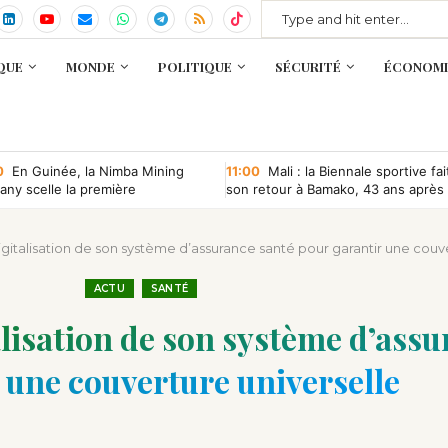
QUE
MONDE
POLITIQUE
SÉCURITÉ
ÉCONOMI
0
En Guinée, la Nimba Mining
11:00
Mali : la Biennale sportive fai
ny scelle la première
son retour à Bamako, 43 ans après
ntion minière d’une société
que depuis l’indépendance
gitalisation de son système d’assurance santé pour garantir une couv
ACTU
SANTÉ
alisation de son système d’ass
 une couverture universelle