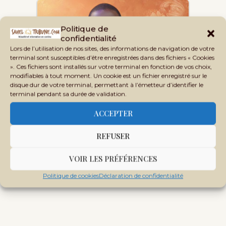
Politique de
confidentialité
Lors de l’utilisation de nos sites, des informations de navigation de votre
terminal sont susceptibles d’être enregistrées dans des fichiers « Cookies
». Ces fichiers sont installés sur votre terminal en fonction de vos choix,
modifiables à tout moment. Un cookie est un fichier enregistré sur le
Drissa Diallo, un entrepreneur
disque dur de votre terminal, permettant à l’émetteur d’identifier le
malien engagé dans le…
terminal pendant sa durée de validation.
ACCEPTER
REFUSER
Tags:
DIGITALISATION
MALI
MODERNISATION
VOIR LES PRÉFÉRENCES
Politique de cookies
Déclaration de confidentialité