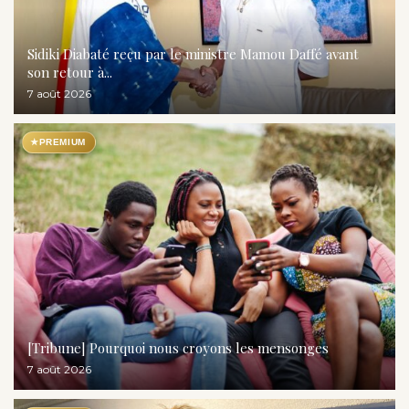
Sidiki Diabaté reçu par le ministre Mamou Daffé avant
son retour à...
7 août 2026
★
PREMIUM
[Tribune] Pourquoi nous croyons les mensonges
7 août 2026