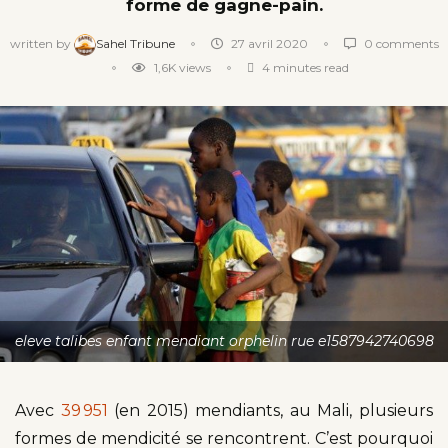
forme de gagne-pain.
written by
Sahel Tribune
27 avril 2020
0 comments
1,6K
views
4 minutes read
eleve talibes enfant mendiant orphelin rue e1587942740698
Avec
39 951
(en 2015) mendiants, au Mali, plusieurs
formes de mendicité se rencontrent. C’est pourquoi