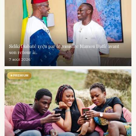
Sidiki Diabaté reçu par le ministre Mamou Daffé avant
son retour à...
7 août 2026
★
PREMIUM