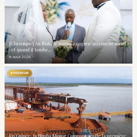
[Chronique] Au Mali, le mariage comme ascenseur social
: et quand il tombe...
8 août 2026
★
PREMIUM
En Guinée, la Nimba Mining Company scelle la première