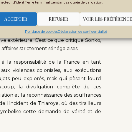
metteur d’identifier le terminal pendant sa durée de validation.
ation historique révèle des tensions plus
le contrôle du récit national. Alors que des
ACCEPTER
REFUSER
VOIR LES PRÉFÉRENCE
r des aspects historiques complexes et
Politique de cookies
Déclaration de confidentialité
ement être perçue comme une tentative de
ive extérieure. C’est ce que critique Sonko,
 affaires strictement sénégalaises.
à la responsabilité de la France en tant
 aux violences coloniales, aux exécutions
jets peu explorés, mais qui pèsent lourd
aucoup, la divulgation complète de ces
ation et la reconnaissance des souffrances
e l’incident de Thiaroye, où des tirailleurs
, symbolise cette demande de vérité et de