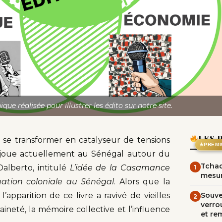
que réalisée pour illustrer les édito sur notre site.
LES 
 se transformer en catalyseur de tensions
★
PREMI
se joue actuellement au Sénégal autour du
Tchad
Dalberto, intitulé
L’idée de la Casamance
1
mesur
uation coloniale au Sénégal
. Alors que la
l’apparition de ce livre a ravivé de vieilles
Souve
2
verrou
ineté, la mémoire collective et l’influence
et re