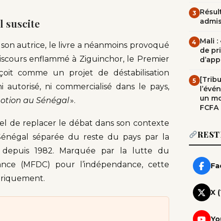
Résult
3
l suscite
admi
Mali 
4
on autrice, le livre a néanmoins provoqué
de pr
iscours enflammé à Ziguinchor, le Premier
d’app
oit comme un projet de déstabilisation
[Trib
5
ni autorisé, ni commercialisé dans le pays,
l’évé
un mo
omotion au Sénégal
».
FCFA
iel de replacer le débat dans son contexte
REST
Sénégal séparée du reste du pays par la
e depuis 1982. Marquée par la lutte du
nce (MFDC) pour l’indépendance, cette
Fa
toriquement.
X 
Yo