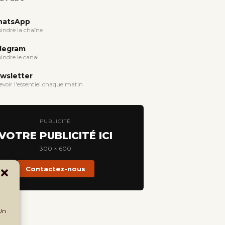
atsApp
oindre la chaîne
legram
oindre le canal
wsletter
evoir l'essentiel chaque matin
PUBLICITÉ
VOTRE PUBLICITÉ ICI
300 × 600
Contactez-nous
 Un