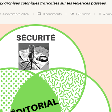
x archives coloniales françaises sur les violences passées.
4 novembre 2024
0 comments
1,2K
views
4 minu