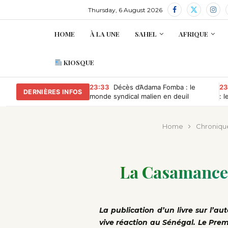
Thursday, 6 August 2026
HOME
À LA UNE
SAHEL
AFRIQUE
KIOSQUE
23:33
Décès d’Adama Fomba : le
23
DERNIÈRES INFOS
monde syndical malien en deuil
: 
co
Home
Chroniqu
La Casamance e
La publication d’un livre sur l’
vive réaction au Sénégal. Le Pre