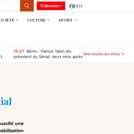
FR
|
EN
S'abonner+
OCIÉTÉ
CULTURE
SPORT
15:37
Bénin : Patrice Talon élu
Voir toutes les infos →
rt
président du Sénat, deux mois après
avoir quitté la présidence
ial
suscité une
abilisation