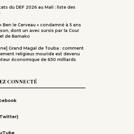
ats du DEF 2026 au Mali : liste des
s
: « Ben le Cerveau » condamné à 5 ans
ison, dont un avec sursis par la Cour
el de Bamako
une] Grand Magal de Touba : comment
nement religieux mouride est devenu
teur économique de 630 milliards
EZ CONNECTÉ
cebook
(Twitter)
uTube