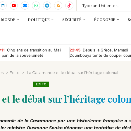
MONDE
POLITIQUE
SÉCURITÉ
ÉCONOMIE
S
:11
Cinq ans de transition au Mali
22:45
Depuis la Grèce, Mamadi
le pari de la souveraineté
Doumbouya tente de couper cou
mmence à porter ses fruits
aux rumeurs sur son absence
es
Edito
La Casamance et le débat sur l’héritage colonial
EDITO
t le débat sur l’héritage colon
autonomie de la Casamance par une historienne française a 
mier ministre Ousmane Sonko dénonce une tentative de dést