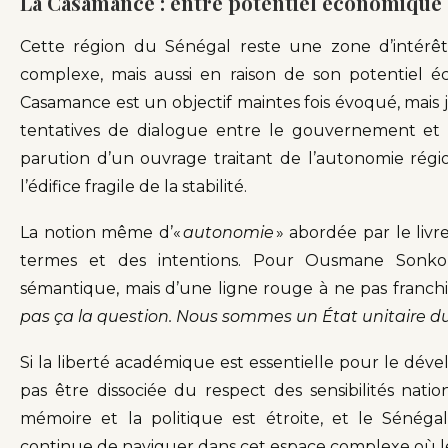
La Casamance : entre potentiel économique e
Cette région du Sénégal reste une zone d’intérê
complexe, mais aussi en raison de son potentiel é
Casamance est un objectif maintes fois évoqué, mais 
tentatives de dialogue entre le gouvernement et 
parution d’un ouvrage traitant de l’autonomie ré
l’édifice fragile de la stabilité.
La notion même d’«
autonomie
» abordée par le livr
termes et des intentions. Pour Ousmane Sonko,
sémantique, mais d’une ligne rouge à ne pas franchir
pas ça la question. Nous sommes un État unitaire du 
Si la liberté académique est essentielle pour le dév
pas être dissociée du respect des sensibilités nation
mémoire et la politique est étroite, et le Sénéga
continue de naviguer dans cet espace complexe où le