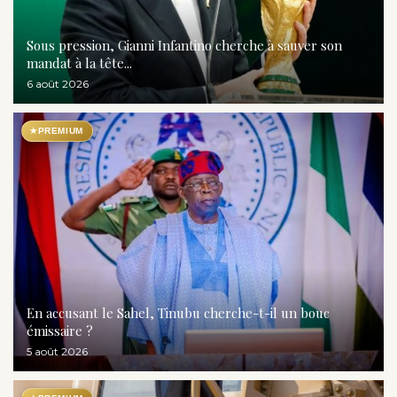
Sous pression, Gianni Infantino cherche à sauver son
mandat à la tête...
6 août 2026
★
PREMIUM
En accusant le Sahel, Tinubu cherche-t-il un bouc
émissaire ?
5 août 2026