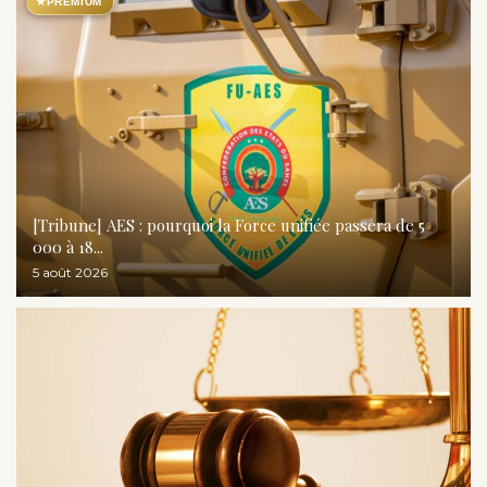
★
PREMIUM
[Tribune] AES : pourquoi la Force unifiée passera de 5
000 à 18...
5 août 2026