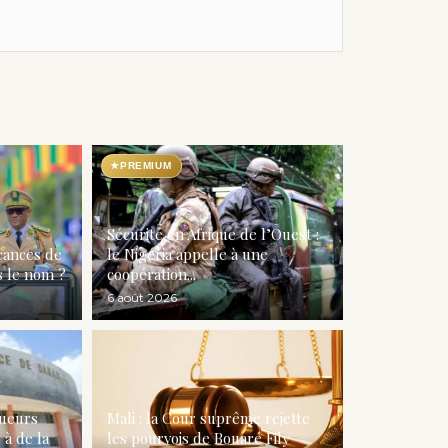
★
PREMIUM
Sécurité en Afrique de l’Ouest :
acances de
le Nigéria appelle à une
 le nom ?
coopération...
6 août 2026
queurs
Mali : la Cour suprême rejette
à de la
les pourvois de Bouaré Fily