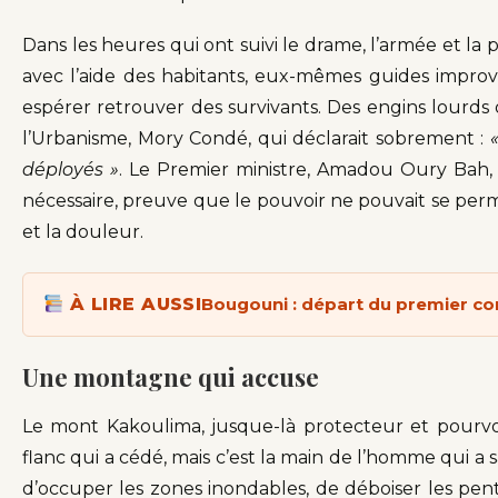
Dans les heures qui ont suivi le drame, l’armée et la
avec l’aide des habitants, eux-mêmes guides improvi
espérer retrouver des survivants. Des engins lourds o
l’Urbanisme, Mory Condé, qui déclarait sobrement :
déployés »
. Le Premier ministre, Amadou Oury Bah, 
nécessaire, preuve que le pouvoir ne pouvait se perm
et la douleur.
À LIRE AUSSI
Bougouni : départ du premier c
Une montagne qui accuse
Le mont Kakoulima, jusque-là protecteur et pourvo
flanc qui a cédé, mais c’est la main de l’homme qui a sa
d’occuper les zones inondables, de déboiser les pent