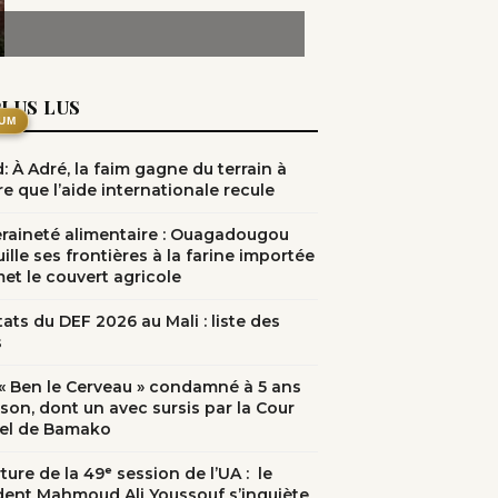
PLUS LUS
UM
: À Adré, la faim gagne du terrain à
e que l’aide internationale recule
raineté alimentaire : Ouagadougou
ille ses frontières à la farine importée
met le couvert agricole
ats du DEF 2026 au Mali : liste des
s
: « Ben le Cerveau » condamné à 5 ans
ison, dont un avec sursis par la Cour
el de Bamako
ure de la 49ᵉ session de l’UA : le
dent Mahmoud Ali Youssouf s’inquiète