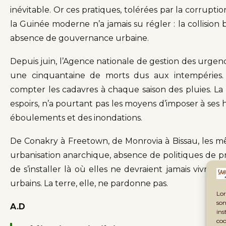
inévitable. Or ces pratiques, tolérées par la corruptio
la Guinée moderne n’a jamais su régler : la collisio
absence de gouvernance urbaine.
Depuis juin, l’Agence nationale de gestion des urgen
une cinquantaine de morts dus aux intempéries. 
compter les cadavres à chaque saison des pluies. La 
espoirs, n’a pourtant pas les moyens d’imposer à ses ha
éboulements et des inondations.
De Conakry à Freetown, de Monrovia à Bissau, les m
urbanisation anarchique, absence de politiques de p
de s’installer là où elles ne devraient jamais vivre. 
urbains. La terre, elle, ne pardonne pas.
Lor
son
A.D
ins
coo