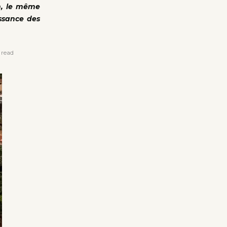
on, le même
issance des
 read