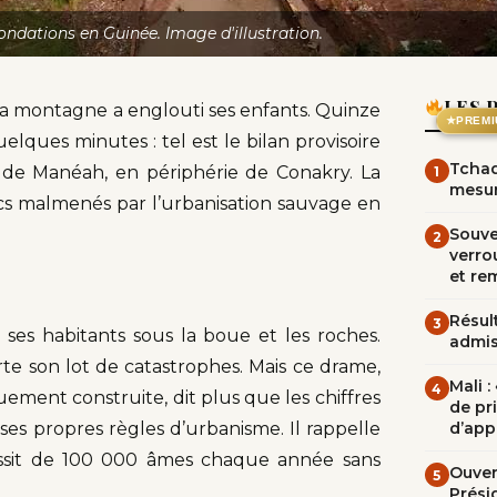
ondations en Guinée. Image d'illustration.
LES 
la montagne a englouti ses enfants. Quinze
★
PREMI
uelques minutes : tel est le bilan provisoire
Tchad
 de Manéah, en périphérie de Conakry. La
1
mesur
lancs malmenés par l’urbanisation sauvage en
Souve
2
verrou
et re
Résult
3
 ses habitants sous la boue et les roches.
admi
te son lot de catastrophes. Mais ce drame,
Mali 
4
ment construite, dit plus que les chiffres
de pr
r ses propres règles d’urbanisme. Il rappelle
d’app
grossit de 100 000 âmes chaque année sans
Ouvert
5
Prési