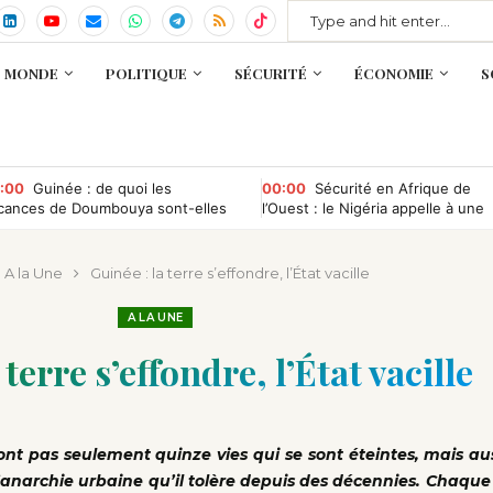
MONDE
POLITIQUE
SÉCURITÉ
ÉCONOMIE
S
:00
Guinée : de quoi les
00:00
Sécurité en Afrique de
cances de Doumbouya sont-elles
l’Ouest : le Nigéria appelle à une
 nom ?
coopération entre la CEDEAO et
l’AES
A la Une
Guinée : la terre s’effondre, l’État vacille
A LA UNE
 terre s’effondre, l’État vacille
t pas seulement quinze vies qui se sont éteintes, mais auss
anarchie urbaine qu’il tolère depuis des décennies. Chaque