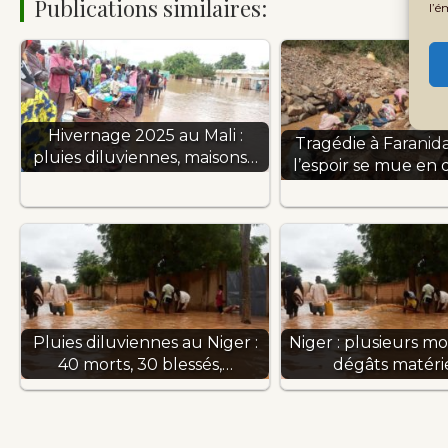
Publications similaires:
l’é
Hivernage 2025 au Mali :
Tragédie à Faranid
pluies diluviennes, maisons…
l’espoir se mue en 
Pluies diluviennes au Niger :
Niger : plusieurs mo
40 morts, 30 blessés,…
dégâts matéri