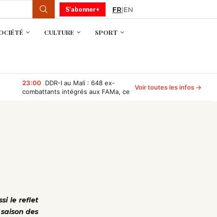
FR
|
EN
S'abonner+
OCIÉTÉ
CULTURE
SPORT
23:00
DDR-I au Mali : 648 ex-
Voir toutes les infos →
combattants intégrés aux FAMa, ce
qu’il faut retenir
i le reflet
 saison des