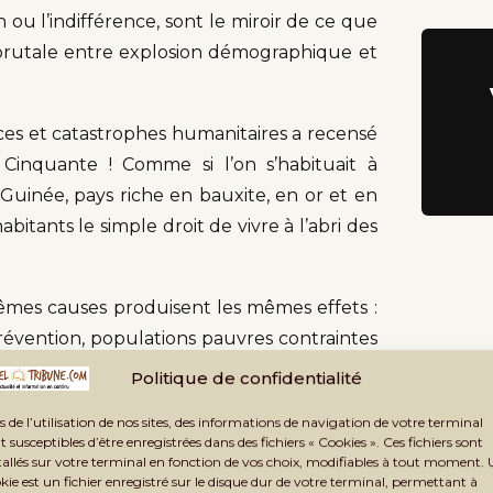
n ou l’indifférence, sont le miroir de ce que
n brutale entre explosion démographique et
ces et catastrophes humanitaires a recensé
Cinquante ! Comme si l’on s’habituait à
Guinée, pays riche en bauxite, en or et en
bitants le simple droit de vivre à l’abri des
êmes causes produisent les mêmes effets :
révention, populations pauvres contraintes
L’Afrique de l’Ouest paie cher ses désordres
Politique de confidentialité
s de l’utilisation de nos sites, des informations de navigation de votre terminal
t susceptibles d’être enregistrées dans des fichiers « Cookies ». Ces fichiers sont
tallés sur votre terminal en fonction de vos choix, modifiables à tout moment.
kie est un fichier enregistré sur le disque dur de votre terminal, permettant à