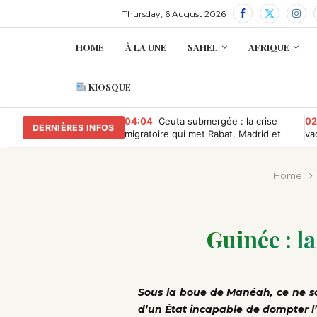
Thursday, 6 August 2026
HOME
À LA UNE
SAHEL
AFRIQUE
KIOSQUE
04:04
Ceuta submergée : la crise
02
DERNIÈRES INFOS
migratoire qui met Rabat, Madrid et
va
Bruxelles sous pression
le
Home
Guinée : la
Sous la boue de Manéah, ce ne son
d’un État incapable de dompter l’