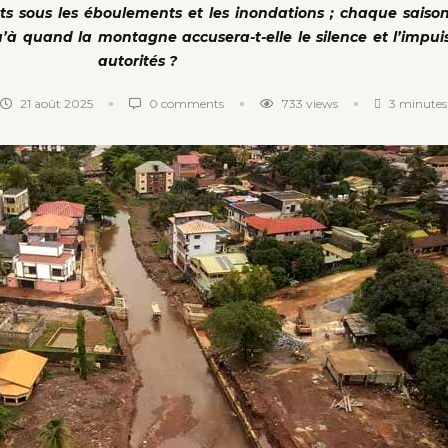
rts sous les éboulements et les inondations ; chaque sais
u’à quand la montagne accusera-t-elle le silence et l’impu
autorités ?
21 août 2025
0 comments
733
views
3 minutes