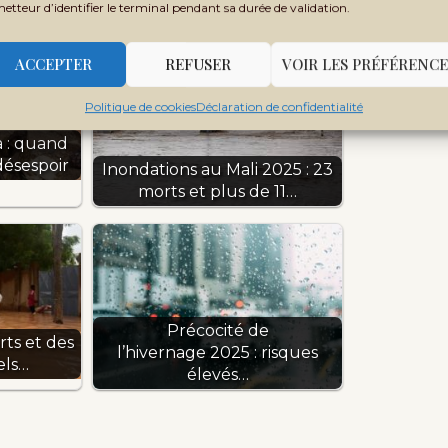
metteur d’identifier le terminal pendant sa durée de validation.
ACCEPTER
REFUSER
VOIR LES PRÉFÉRENCE
Politique de cookies
Déclaration de confidentialité
a : quand
désespoir
Inondations au Mali 2025 : 23
morts et plus de 11…
Précocité de
rts et des
l’hivernage 2025 : risques
els…
élevés…