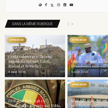
DANS LA MÊME RUBRIQUE
★
PREMIUM
★
PREMIUM
Ceuta submergée : la crise
migratoire qui met Rabat,
Guinée : de quoi les v
Madrid et Bruxelles...
Doumbouya sont-elles
6 août 2026
6 août 2026
★
PREMIUM
DDR-I au Mali : 648 ex-
Sénégal : trois chroni
combattants intégrés aux FAMa,
pro-Pastef condamnés 