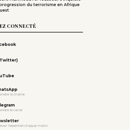
 progression du terrorisme en Afrique
Ouest
EZ CONNECTÉ
cebook
(Twitter)
uTube
atsApp
oindre la chaîne
legram
oindre le canal
wsletter
evoir l'essentiel chaque matin