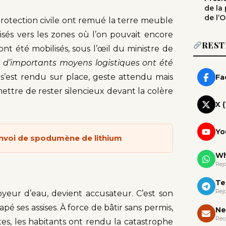
de la
de l’
 protection civile ont remué la terre meuble
sés vers les zones où l’on pouvait encore
REST
nt été mobilisés, sous l’œil du ministre de
« d’importants moyens logistiques ont été
s’est rendu sur place, geste attendu mais
Fa
ettre de rester silencieux devant la colère
X 
Yo
onvoi de spodumène de lithium
Wh
Rej
Te
Rej
yeur d’eau, devient accusateur. C’est son
pé ses assises. À force de bâtir sans permis,
Ne
Rec
es, les habitants ont rendu la catastrophe