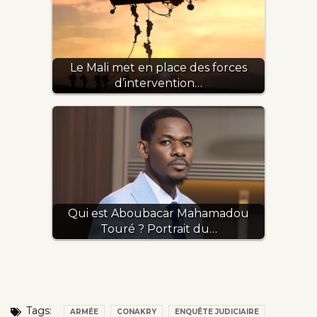
Le Mali met en place des forces
d’intervention…
Qui est Aboubacar Mahamadou
Touré ? Portrait du…
Tags:
ARMÉE
CONAKRY
ENQUÊTE JUDICIAIRE