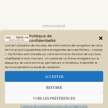
previous post
26 mars : l’héritage des martyrs à l’heure des réformes
Politique de
next post
confidentialité
Traite des esclaves : une résolution historique adoptée à
Lors de l’utilisation de nos sites, des informations de navigation de votre
terminal sont susceptibles d’être enregistrées dans des fichiers « Cookies
l’ONU malgré des divisions
». Ces fichiers sont installés sur votre terminal en fonction de vos choix,
modifiables à tout moment. Un cookie est un fichier enregistré sur le
disque dur de votre terminal, permettant à l’émetteur d’identifier le
terminal pendant sa durée de validation.
ACCEPTER
REFUSER
SAHEL TRIBUNE
VOIR LES PRÉFÉRENCES
Sahel Tribune est un site d’informations générales,
Politique de cookies
Déclaration de confidentialité