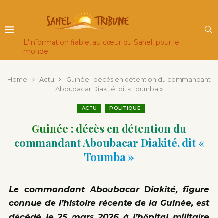
L'information fiable, au cœur du Sahel, pour le
monde
Home
Actu
Guinée : décès en détention du commandant
Aboubacar Diakité, dit « Toumba »
ACTU
POLITIQUE
Guinée : décès en détention du
commandant Aboubacar Diakité, dit «
Toumba »
Le commandant Aboubacar Diakité, figure
connue de l’histoire récente de la Guinée, est
décédé le 25 mars 2026 à l’hôpital militaire