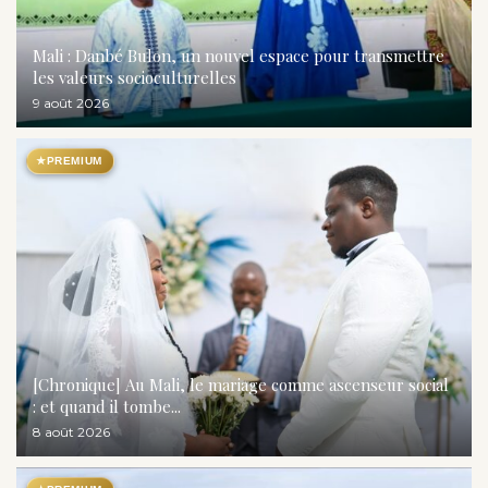
Mali : Danbé Bulon, un nouvel espace pour transmettre
les valeurs socioculturelles
9 août 2026
★
PREMIUM
[Chronique] Au Mali, le mariage comme ascenseur social
: et quand il tombe...
8 août 2026