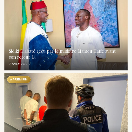
Sidiki Diabaté reçu par le ministre Mamou Daffé avant
son retour à...
7 août 2026
★
PREMIUM