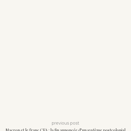
previous post
Macron et le franc CFA : la fin annoncée d’un système postcolonial