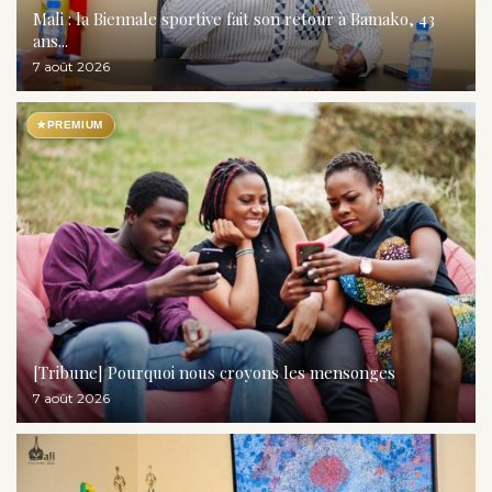
Mali : la Biennale sportive fait son retour à Bamako, 43
ans...
7 août 2026
★
PREMIUM
[Tribune] Pourquoi nous croyons les mensonges
7 août 2026