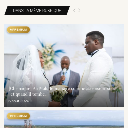
DANS LA MÊME RUBRIQUE
★
PREMIUM
[Chronique] Au Mali, le mariage comme ascenseur social
: et quand il tombe...
8 août 2026
★
PREMIUM