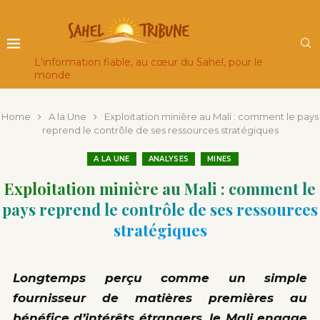
L'information fiable, au cœur du Sahel, pour le
monde
Home
A la Une
Exploitation minière au Mali : comment le pays
reprend le contrôle de ses ressources stratégiques
A LA UNE
ANALYSES
MINES
Exploitation minière au Mali : comment le
pays reprend le contrôle de ses ressources
stratégiques
Longtemps perçu comme un simple
fournisseur de matières premières au
bénéfice d’intérêts étrangers, le Mali engage