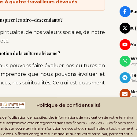
s à quatre travailleurs dévoués
Fa
inspirer les afro-descendants ?
X 
iritualité, de nos valeurs sociales, de notre
etc.
Yo
otion de la culture africaine ?
Wh
Rej
us pouvons faire évoluer nos cultures en
 comprendre que nous pouvons évoluer et
Te
Rej
s, nos spiritualités. Ce qui est quasiment
Ne
Rec
Politique de confidentialité
eut se développer sans langue d’expression
évelopper sans une vision affirmée de ses
s de l’utilisation de nos sites, des informations de navigation de votre terminal
hilosophie, de sa spiritualité.
t susceptibles d’être enregistrées dans des fichiers « Cookies ». Ces fichiers sont
tallés sur votre terminal en fonction de vos choix, modifiables à tout moment.
kie est un fichier enregistré sur le disque dur de votre terminal, permettant à
 On ne peut pas développer une culture en