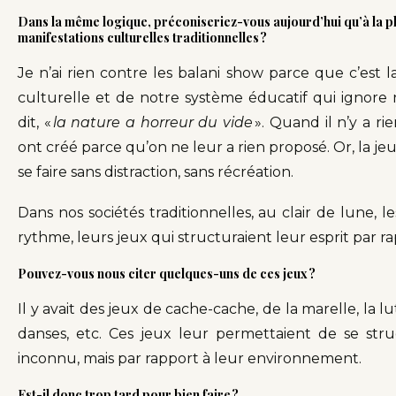
Dans la même logique, préconiseriez-vous aujourd’hui qu’à la pl
manifestations culturelles traditionnelles ?
Je n’ai rien contre les balani show parce que c’est 
culturelle et de notre système éducatif qui ignore 
dit, «
la nature a horreur du vide
». Quand il n’y a r
ont créé parce qu’on ne leur a rien proposé. Or, la j
se faire sans distraction, sans récréation.
Dans nos sociétés traditionnelles, au clair de lune, l
rythme, leurs jeux qui structuraient leur esprit par 
Pouvez-vous nous citer quelques-uns de ces jeux ?
Il y avait des jeux de cache-cache, de la marelle, la lu
danses, etc. Ces jeux leur permettaient de se st
inconnu, mais par rapport à leur environnement.
Est-il donc trop tard pour bien faire ?