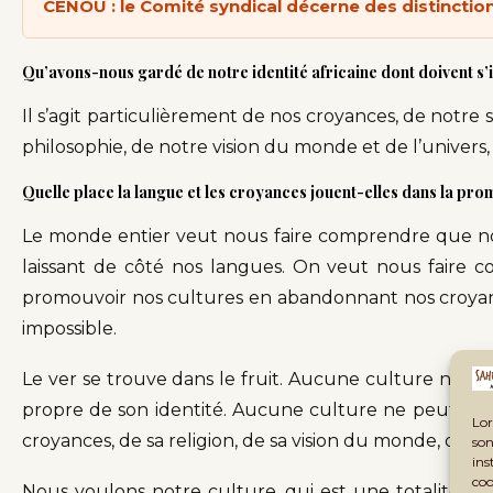
CENOU : le Comité syndical décerne des distinction
Qu’avons-nous gardé de notre identité africaine dont doivent s’
Il s’agit particulièrement de nos croyances, de notre sp
philosophie, de notre vision du monde et de l’univers, 
Quelle place la langue et les croyances jouent-elles dans la prom
Le monde entier veut nous faire comprendre que no
laissant de côté nos langues. On veut nous faire
promouvoir nos cultures en abandonnant nos croyance
impossible.
Le ver se trouve dans le fruit. Aucune culture ne p
propre de son identité. Aucune culture ne peut se d
Lor
croyances, de sa religion, de sa vision du monde, de sa p
son
ins
coo
Nous voulons notre culture, qui est une totalité.