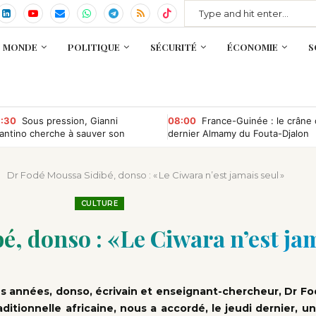
MONDE
POLITIQUE
SÉCURITÉ
ÉCONOMIE
S
:30
Sous pression, Gianni
08:00
France-Guinée : le crâne
fantino cherche à sauver son
dernier Almamy du Fouta-Djalon
ndat à la tête de la Fifa
bientôt rapatrié ?
Dr Fodé Moussa Sidibé, donso : « Le Ciwara n’est jamais seul »
CULTURE
, donso : « Le Ciwara n’est jam
es années, donso, écrivain et enseignant-chercheur, Dr F
ditionnelle africaine, nous a accordé, le jeudi dernier, u