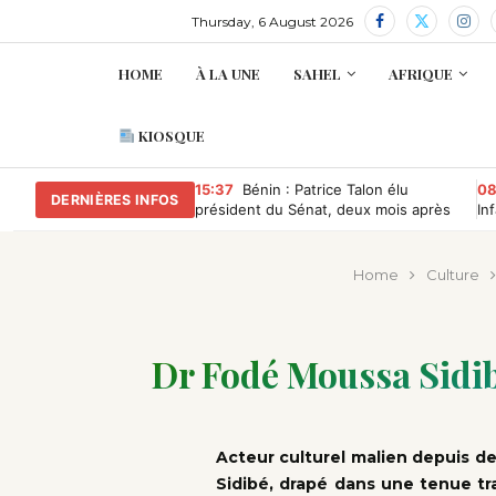
Thursday, 6 August 2026
HOME
À LA UNE
SAHEL
AFRIQUE
KIOSQUE
15:37
Bénin : Patrice Talon élu
08
DERNIÈRES INFOS
président du Sénat, deux mois après
In
avoir quitté la présidence
ma
Home
Culture
Dr Fodé Moussa Sidibé
Acteur culturel malien depuis d
Sidibé, drapé dans une tenue tra