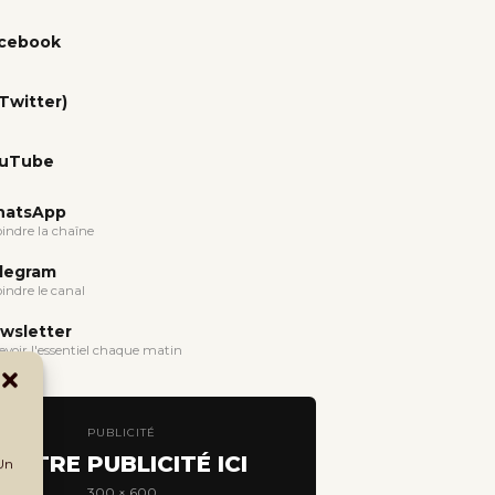
cebook
(Twitter)
uTube
atsApp
oindre la chaîne
legram
oindre le canal
wsletter
evoir l'essentiel chaque matin
PUBLICITÉ
VOTRE PUBLICITÉ ICI
 Un
300 × 600