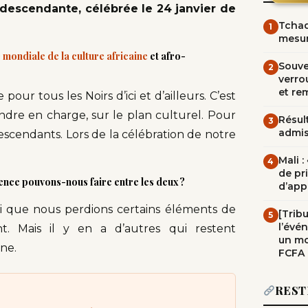
-descendante, célébrée le 24 janvier de
Tchad
1
mesur
 mondiale de la culture africaine
et afro-
Souve
2
verrou
et re
our tous les Noirs d’ici et d’ailleurs. C’est
dre en charge, sur le plan culturel. Pour
Résult
3
admi
descendants. Lors de la célébration de notre
Mali 
4
de pr
rence pouvons-nous faire entre les deux ?
d’app
 soi que nous perdions certains éléments de
[Trib
5
l’évé
t. Mais il y en a d’autres qui restent
un mo
gne.
FCFA
REST