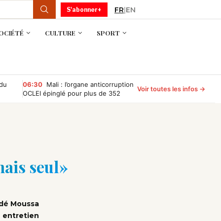
FR
|
EN
S'abonner+
OCIÉTÉ
CULTURE
SPORT
 du
06:30
Mali : l’organe anticorruption
Voir toutes les infos →
OCLEI épinglé pour plus de 352
millions de FCFA d’irrégularités
financières
ais seul »
odé Moussa
n entretien